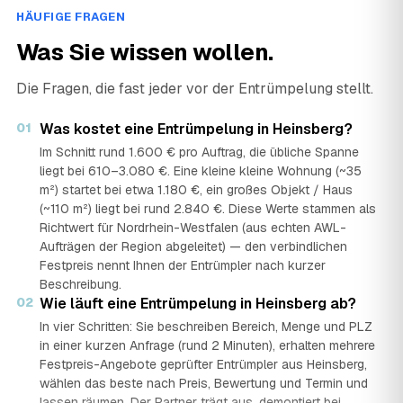
HÄUFIGE FRAGEN
Was Sie wissen wollen.
Die Fragen, die fast jeder vor der Entrümpelung stellt.
01
Was kostet eine Entrümpelung in Heinsberg?
Im Schnitt rund 1.600 € pro Auftrag, die übliche Spanne
liegt bei 610–3.080 €. Eine kleine kleine Wohnung (~35
m²) startet bei etwa 1.180 €, ein großes Objekt / Haus
(~110 m²) liegt bei rund 2.840 €. Diese Werte stammen als
Richtwert für Nordrhein-Westfalen (aus echten AWL-
Aufträgen der Region abgeleitet) — den verbindlichen
Festpreis nennt Ihnen der Entrümpler nach kurzer
Beschreibung.
02
Wie läuft eine Entrümpelung in Heinsberg ab?
In vier Schritten: Sie beschreiben Bereich, Menge und PLZ
in einer kurzen Anfrage (rund 2 Minuten), erhalten mehrere
Festpreis-Angebote geprüfter Entrümpler aus Heinsberg,
wählen das beste nach Preis, Bewertung und Termin und
lassen räumen. Der Partner trägt aus, demontiert bei