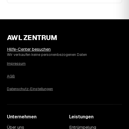
14
Warum schwankt der Preis zwischen 610 und
3.080 € in Heinsberg?
Die Spanne ergibt sich vor allem aus Menge und
Zugänglichkeit: Ein einzelner Keller oder Dachboden liegt
eher am unteren Ende, eine voll möblierte Wohnung mit
Etage ohne Aufzug oder viel Sperrmüll eher am oberen.
AWL ZENTRUM
Auch anrechenbare Wertgegenstände oder ein hoher
Sondermüllanteil verschieben den Endpreis. Den genauen
Hilfe-Center besuchen
Betrag für Ihren Fall erfahren Sie erst nach einer kurzen,
Wir verkaufen keine personenbezogenen Daten
kostenlosen Einschätzung.
Impressum
AGB
Datenschutz-Einstellungen
Unternehmen
Leistungen
Über uns
Entrümpelung