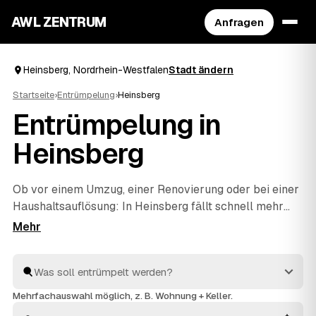
AWL ZENTRUM
Anfragen
Heinsberg, Nordrhein-Westfalen
Stadt ändern
Startseite
›
Entrümpelung
›
Heinsberg
Entrümpelung in
Heinsberg
Ob vor einem Umzug, einer Renovierung oder bei einer
Haushaltsauflösung
: In Heinsberg fällt schnell mehr
Hausrat an, als man allein wegbekommt. Über AWL
geben Sie mit wenigen Klicks an, was entrümpelt
werden soll, und erhalten passende Festpreis-
Angebote von geprüften Betrieben rund um Heinsberg
bis
Wassenberg
und
Hückelhoven
. So finden Sie ohne
Mehrfachauswahl möglich, z. B. Wohnung + Keller.
langes Suchen den richtigen Partner und müssen keine