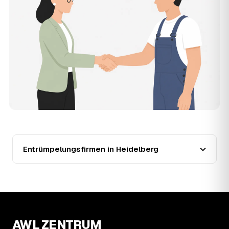
Beschreibung.
13
Werden Entrümpelungen in Heidelberg in
Zukunft teurer?
Seit 2021 verlief die Preisentwicklung in Heidelberg
fallend (−36 %), mit dem bisherigen Höchststand im Jahr
2022. Eine Prognose lässt sich daraus nicht ableiten,
aber die Daten zeigen: Wer frühzeitig anfragt, sichert sich
das aktuelle Preisniveau als Festpreis — unabhängig
davon, wie sich der Markt weiterentwickelt.
14
Warum schwankt der Preis zwischen 550 und
3.310 € in Heidelberg?
Die Spanne ergibt sich vor allem aus Menge und
Zugänglichkeit: Ein einzelner Keller oder Dachboden liegt
Entrümpelungsfirmen in Heidelberg
eher am unteren Ende, eine voll möblierte Wohnung mit
Etage ohne Aufzug oder viel Sperrmüll eher am oberen.
Auch anrechenbare Wertgegenstände oder ein hoher
Sondermüllanteil verschieben den Endpreis. Den genauen
Betrag für Ihren Fall erfahren Sie erst nach einer kurzen,
kostenlosen Einschätzung.
AWL ZENTRUM