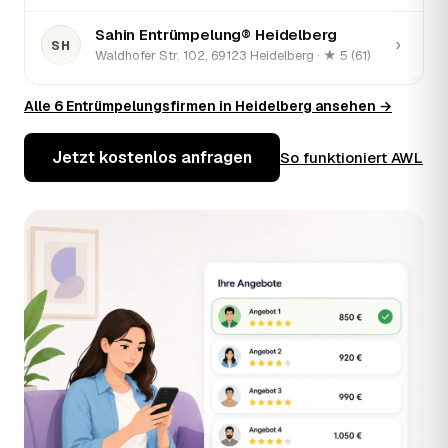
Sahin Entrümpelung® Heidelberg
›
SH
Waldhofer Str. 102, 69123 Heidelberg · ★ 5 (61)
Wir Räumen Alles
Alle 6 Entrümpelungsfirmen in Heidelberg ansehen →
›
WA
Veltenhofer Str. 1, 69123 Heidelberg · ★ 5 (36)
Jetzt kostenlos anfragen
So funktioniert AWL