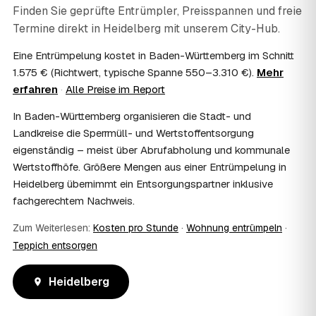
keine Steuerberatung — die konkrete Anrechnung klären
Finden Sie geprüfte Entrümpler, Preisspannen und freie
Sie mit Ihrem Finanzamt oder Steuerberater.
Termine direkt in
Heidelberg
mit unserem City-Hub.
07
Übernimmt das Sozialamt oder Jobcenter die
Kosten?
Eine Entrümpelung kostet in Baden-Württemberg im Schnitt
Im Einzelfall ist das möglich — etwa bei einer
1.575 € (Richtwert, typische Spanne 550–3.310 €).
Mehr
Wohnungsauflösung im Rahmen von Sozialhilfe oder
erfahren
·
Alle Preise im Report
einem vom Amt veranlassten Umzug. Wichtig: Den Antrag
stellen Sie vor Auftragserteilung beim zuständigen Amt
In Baden-Württemberg organisieren die Stadt- und
und holen die Kostenübernahme schriftlich ein. AWL
Landkreise die Sperrmüll- und Wertstoffentsorgung
Zentrum vermittelt die Entrümpler, entscheidet aber nicht
eigenständig – meist über Abrufabholung und kommunale
über die Kostenübernahme.
Wertstoffhöfe. Größere Mengen aus einer Entrümpelung in
08
Bekomme ich einen Entsorgungsnachweis?
Heidelberg übernimmt ein Entsorgungspartner inklusive
Ja. Die Partner entsorgen über zugelassene Höfe und
fachgerechtem Nachweis.
stellen auf Wunsch einen Entsorgungsnachweis aus —
wichtig zum Beispiel für Vermieter, Nachlassverwaltung
Zum Weiterlesen:
Kosten pro Stunde
·
Wohnung entrümpeln
·
oder die eigene Dokumentation.
09
Muss ich bei der Entrümpelung anwesend sein?
Teppich entsorgen
Nicht zwingend. Viele Kunden in Heidelberg sind nur zur
Übergabe und zum Abschluss vor Ort; den genauen
Heidelberg
Ablauf — etwa die Schlüsselübergabe — stimmen Sie
direkt mit dem Entrümpler ab.