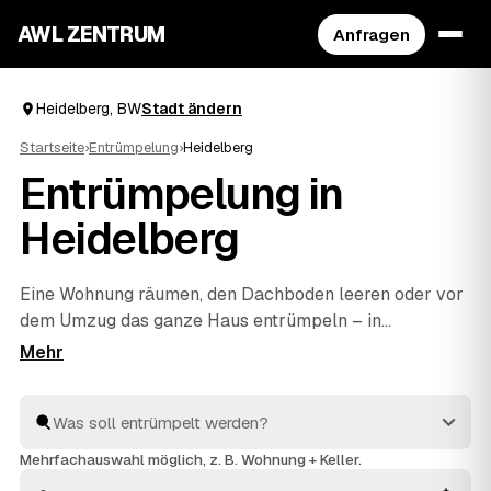
AWL ZENTRUM
Anfragen
Heidelberg, BW
Stadt ändern
Startseite
›
Entrümpelung
›
Heidelberg
Entrümpelung in
Heidelberg
Eine Wohnung räumen, den Dachboden leeren oder vor
dem Umzug das ganze Haus entrümpeln – in
Heidelberg müssen Sie sich dafür nicht selbst auf die
Suche nach einem Betrieb machen. Über AWL stellen
Sie eine einzige Anfrage und erhalten Festpreis-
Angebote von geprüften Anbietern aus der Umgebung.
Egal ob kleiner Auftrag oder komplette
Mehrfachauswahl möglich, z. B. Wohnung + Keller.
Haushaltsauflösung
: Sie vergleichen, wählen aus und