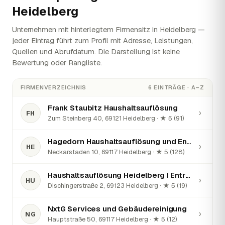
Heidelberg
Unternehmen mit hinterlegtem Firmensitz in Heidelberg —
jeder Eintrag führt zum Profil mit Adresse, Leistungen,
Quellen und Abrufdatum. Die Darstellung ist keine
Bewertung oder Rangliste.
FIRMENVERZEICHNIS
6 EINTRÄGE · A–Z
Frank Staubitz Haushaltsauflösung
›
FH
Zum Steinberg 40, 69121 Heidelberg · ★ 5 (91)
Hagedorn Haushaltsauflösung und Entrümpelungen
›
HE
Neckarstaden 10, 69117 Heidelberg · ★ 5 (128)
Haushaltsauflösung Heidelberg I Entrümpelungen, Wohnungsauflösungen und Firmenauflösungen in Heidelberg und Umgebung
›
HU
Dischingerstraße 2, 69123 Heidelberg · ★ 5 (19)
NxtG Services und Gebäudereinigung
›
NG
Hauptstraße 50, 69117 Heidelberg · ★ 5 (12)