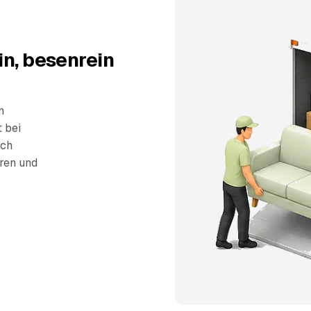
in, besenrein
n
t bei
sch
eren und