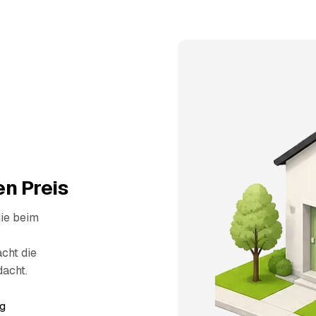
n Preis
die beim
cht die
dacht.
g