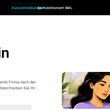
Ausschreibungen
So funktioniert AWL
in
 eine Firma nach der
 beschreiben Sie Ihr
hnung oder ganzes
eprüfter Anbieter aus
er und sehen sofort,