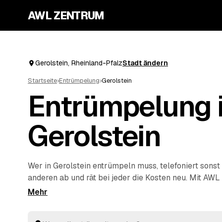
AWL ZENTRUM
Gerolstein, Rheinland-Pfalz
Stadt ändern
Startseite
›
Entrümpelung
›
Gerolstein
Entrümpelung 
Gerolstein
Wer in Gerolstein entrümpeln muss, telefoniert sonst
anderen ab und rät bei jeder die Kosten neu. Mit AWL
Vorhaben ein einziges Mal – Keller, Dachboden, Wo
Haus – und bekommen dafür feste Preise mehrerer g
Rheinland-Pfalz. Sie legen die Angebote nebeneinand