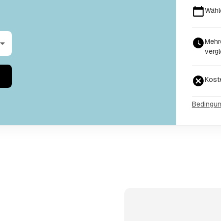
Wähl
Mehr
vergl
Kost
Bedingu