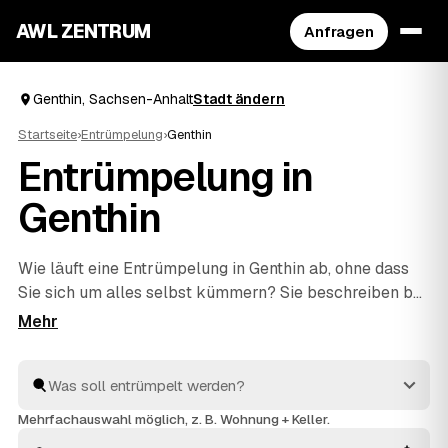
AWL ZENTRUM
Anfragen
Genthin, Sachsen-Anhalt
Stadt ändern
Startseite
›
Entrümpelung
›
Genthin
Entrümpelung in
Genthin
Wie läuft eine Entrümpelung in Genthin ab, ohne dass
Sie sich um alles selbst kümmern? Sie beschreiben bei
AWL einmal, was weg soll – vom einzelnen Keller bis
zur kompletten
Haushaltsauflösung
–, dann melden
sich geprüfte Anbieter aus Sachsen-Anhalt mit
verbindlichen Festpreisen. Sie wählen das beste
Angebot aus, der Rest passiert vor Ort: ausräumen,
Mehrfachauswahl möglich, z. B. Wohnung + Keller.
abtransportieren, fachgerecht entsorgen.