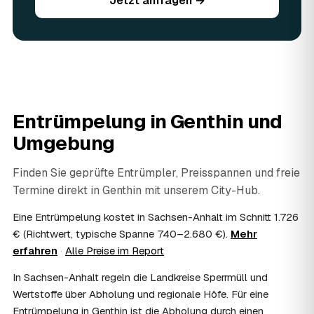
Jetzt anfragen →
Sie vorhandene Wertsachen einfach in der Anfrage an.
06
Ist eine Entrümpelung steuerlich absetzbar?
In vielen Fällen ja: Arbeits-, Fahrt- und
Entsorgungskosten lassen sich als haushaltsnahe
Dienstleistung bzw. Handwerkerleistung anteilig
absetzen, sofern es um einen selbst genutzten Haushalt
geht und Sie die Rechnung per Überweisung begleichen.
Entrümpelung in
Genthin
und
AWL Zentrum vermittelt nur die Entrümpler und ersetzt
keine Steuerberatung — die konkrete Anrechnung klären
Umgebung
Sie mit Ihrem Finanzamt oder Steuerberater.
07
Übernimmt das Sozialamt oder Jobcenter die
Finden Sie geprüfte Entrümpler, Preisspannen und freie
Kosten?
Termine direkt in
Genthin
mit unserem City-Hub.
Im Einzelfall ist das möglich — etwa bei einer
Wohnungsauflösung im Rahmen von Sozialhilfe oder
Eine Entrümpelung kostet in Sachsen-Anhalt im Schnitt 1.726
einem vom Amt veranlassten Umzug. Wichtig: Den Antrag
€ (Richtwert, typische Spanne 740–2.680 €).
Mehr
stellen Sie vor Auftragserteilung beim zuständigen Amt
erfahren
·
Alle Preise im Report
und holen die Kostenübernahme schriftlich ein. AWL
Zentrum vermittelt die Entrümpler, entscheidet aber nicht
In Sachsen-Anhalt regeln die Landkreise Sperrmüll und
über die Kostenübernahme.
Wertstoffe über Abholung und regionale Höfe. Für eine
08
Bekomme ich einen Entsorgungsnachweis?
Entrümpelung in Genthin ist die Abholung durch einen