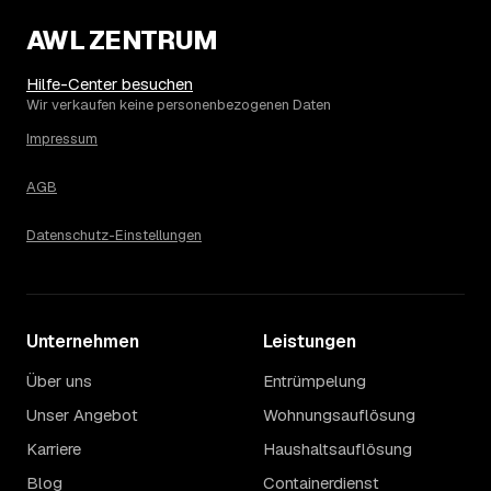
2.590 € in Gehrden?
AWL ZENTRUM
Die Spanne ergibt sich vor allem aus Menge und
Zugänglichkeit: Ein einzelner Keller oder Dachboden liegt
eher am unteren Ende, eine voll möblierte Wohnung mit
Hilfe-Center besuchen
Etage ohne Aufzug oder viel Sperrmüll eher am oberen.
Wir verkaufen keine personenbezogenen Daten
Auch anrechenbare Wertgegenstände oder ein hoher
Impressum
Sondermüllanteil verschieben den Endpreis. Den genauen
Betrag für Ihren Fall erfahren Sie erst nach einer kurzen,
AGB
kostenlosen Einschätzung.
Datenschutz-Einstellungen
Unternehmen
Leistungen
Über uns
Entrümpelung
Unser Angebot
Wohnungsauflösung
Karriere
Haushaltsauflösung
Blog
Containerdienst