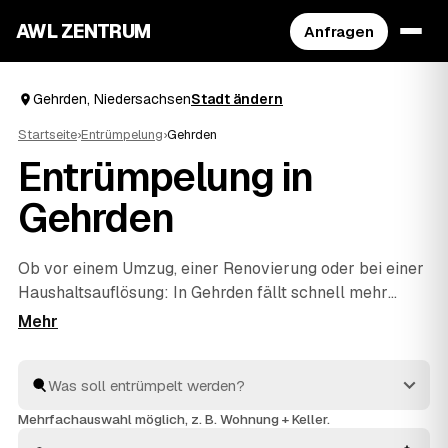
AWL ZENTRUM
Anfragen
Gehrden, Niedersachsen
Stadt ändern
Startseite
›
Entrümpelung
›
Gehrden
Entrümpelung in
Gehrden
Ob vor einem Umzug, einer Renovierung oder bei einer
Haushaltsauflösung
: In Gehrden fällt schnell mehr
Hausrat an, als man allein wegbekommt. Über AWL
geben Sie mit wenigen Klicks an, was entrümpelt
werden soll, und erhalten passende Festpreis-
Angebote von geprüften Betrieben rund um Gehrden
bis
Ronnenberg
und
Barsinghausen
. So finden Sie ohne
Mehrfachauswahl möglich, z. B. Wohnung + Keller.
langes Suchen den richtigen Partner und müssen keine