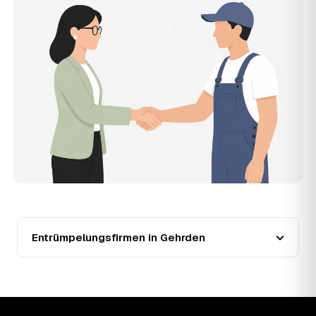
muss, und erhalten mehrere Festpreis-Angebote geprüfter
Entrümpler aus Gehrden zum Vergleichen. Bezahlt wird nur
der Entrümpler, den Sie selbst auswählen.
12
Was kostet die Entrümpelung einer normalen
Wohnung in Gehrden?
Für eine durchschnittliche Wohnung mit rund 65 m² liegen
die Kosten in Gehrden bei etwa 1.840 €, das entspricht im
Schnitt rund 33,9 € je Quadratmeter. Zugänglichkeit
(Etage, Aufzug), Menge und Sperrmüllanteil verschieben
den Preis nach oben oder unten — den genauen
Festpreis nennt Ihnen der Entrümpler nach kurzer
Beschreibung.
13
Werden Entrümpelungen in Gehrden in Zukunft
teurer?
Seit 2020 verlief die Preisentwicklung in Gehrden fallend
(−23 %), mit dem bisherigen Höchststand im Jahr 2021.
Entrümpelungsfirmen in Gehrden
Eine Prognose lässt sich daraus nicht ableiten, aber die
Daten zeigen: Wer frühzeitig anfragt, sichert sich das
aktuelle Preisniveau als Festpreis — unabhängig davon,
wie sich der Markt weiterentwickelt.
14
Warum schwankt der Preis zwischen 440 und