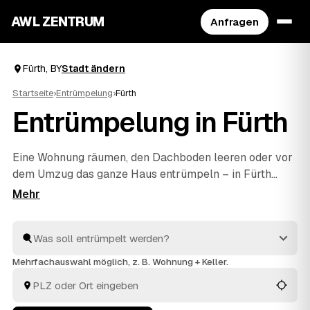
AWL ZENTRUM
Anfragen
Fürth, BY
Stadt ändern
Startseite
›
Entrümpelung
›
Fürth
Entrümpelung in Fürth
Eine Wohnung räumen, den Dachboden leeren oder vor
dem Umzug das ganze Haus entrümpeln – in Fürth
müssen Sie sich dafür nicht selbst auf die Suche nach
einem Betrieb machen. Über AWL stellen Sie eine
einzige Anfrage und erhalten Festpreis-Angebote von
geprüften Anbietern aus der Umgebung. Egal ob kleiner
Auftrag oder komplette
Haushaltsauflösung
: Sie
Mehrfachauswahl möglich, z. B. Wohnung + Keller.
vergleichen, wählen aus und alles wird fachgerecht
entsorgt.