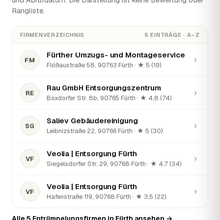
Rangliste.
FIRMENVERZEICHNIS
5 EINTRÄGE · A–Z
Fürther Umzugs- und Montageservice
›
FM
Flößaustraße 58, 90763 Fürth · ★ 5 (19)
Rau GmbH Entsorgungszentrum
›
RE
Boxdorfer Str. 8b, 90765 Fürth · ★ 4,8 (74)
Saliev Gebäudereinigung
›
SG
Leibnizstraße 22, 90766 Fürth · ★ 5 (30)
Veolia | Entsorgung Fürth
›
VF
Siegelsdorfer Str. 29, 90768 Fürth · ★ 4,7 (34)
Veolia | Entsorgung Fürth
›
VF
Hafenstraße 119, 90768 Fürth · ★ 3,5 (22)
Alle 5 Entrümpelungsfirmen in Fürth ansehen →