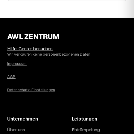
steigend (+15 %), mit dem bisherigen Höchststand im Jahr
2022. Eine Prognose lässt sich daraus nicht ableiten,
aber die Daten zeigen: Wer frühzeitig anfragt, sichert sich
das aktuelle Preisniveau als Festpreis — unabhängig
davon, wie sich der Markt weiterentwickelt.
14
Warum schwankt der Preis zwischen 520 und
AWL ZENTRUM
3.540 € in Eschershausen?
Die Spanne ergibt sich vor allem aus Menge und
Hilfe-Center besuchen
Zugänglichkeit: Ein einzelner Keller oder Dachboden liegt
Wir verkaufen keine personenbezogenen Daten
eher am unteren Ende, eine voll möblierte Wohnung mit
Impressum
Etage ohne Aufzug oder viel Sperrmüll eher am oberen.
Auch anrechenbare Wertgegenstände oder ein hoher
AGB
Sondermüllanteil verschieben den Endpreis. Den genauen
Betrag für Ihren Fall erfahren Sie erst nach einer kurzen,
Datenschutz-Einstellungen
kostenlosen Einschätzung.
Unternehmen
Leistungen
Über uns
Entrümpelung