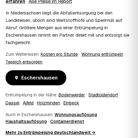
erfahren
·
Alle Preise im Report
Wohnungsauflösung im Rahmen von Sozialhilfe oder
einem vom Amt veranlassten Umzug. Wichtig: Den Antrag
In Niedersachsen liegt die Abfallentsorgung bei den
stellen Sie vor Auftragserteilung beim zuständigen Amt
Landkreisen; üblich sind Wertstoffhöfe und Sperrmüll auf
und holen die Kostenübernahme schriftlich ein. AWL
Abruf. Größere Mengen aus einer Entrümpelung in
Zentrum vermittelt die Entrümpler, entscheidet aber nicht
Eschershausen nimmt ein Partner direkt mit und entsorgt sie
über die Kostenübernahme.
08
Bekomme ich einen Entsorgungsnachweis?
fachgerecht.
Ja. Die Partner entsorgen über zugelassene Höfe und
Zum Weiterlesen:
Kosten pro Stunde
·
Wohnung entrümpeln
·
stellen auf Wunsch einen Entsorgungsnachweis aus —
Teppich entsorgen
wichtig zum Beispiel für Vermieter, Nachlassverwaltung
oder die eigene Dokumentation.
09
Muss ich bei der Entrümpelung anwesend sein?
Eschershausen
Nicht zwingend. Viele Kunden in Eschershausen sind nur
zur Übergabe und zum Abschluss vor Ort; den genauen
Entrümpelung in der Nähe:
Bodenwerder
·
Stadtoldendorf
·
Ablauf — etwa die Schlüsselübergabe — stimmen Sie
Dassel
·
Alfeld
·
Holzminden
·
Einbeck
direkt mit dem Entrümpler ab.
10
Was ist im Festpreis enthalten?
Auch in Eschershausen:
Wohnungsauflösung
·
Der Festpreis deckt in der Regel das komplette
Haushaltsauflösung
·
Containerdienst
Ausräumen, Tragen und Verladen, den Transport sowie die
fachgerechte Entsorgung ab — auf Wunsch inklusive
Mehr zu Entrümpelung deutschlandweit →
besenreiner Übergabe. Es gibt keine versteckten