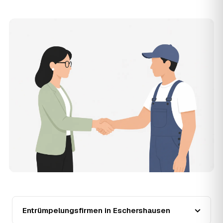
Zusatzkosten: Was vereinbart ist, gilt. Anrechenbare
Wertgegenstände senken den Endpreis zusätzlich.
11
Was kostet die Anfrage über AWL Zentrum?
Die Anfrage ist kostenlos und unverbindlich. AWL
Zentrum ist Vermittler: Sie schildern einmal, was raus
muss, und erhalten mehrere Festpreis-Angebote geprüfter
Entrümpler aus Eschershausen zum Vergleichen. Bezahlt
wird nur der Entrümpler, den Sie selbst auswählen.
12
Was kostet die Entrümpelung einer normalen
Wohnung in Eschershausen?
Für eine durchschnittliche Wohnung mit rund 65 m² liegen
die Kosten in Eschershausen bei etwa 1.840 €, das
entspricht im Schnitt rund 32,0 € je Quadratmeter.
Zugänglichkeit (Etage, Aufzug), Menge und Sperrmüllanteil
verschieben den Preis nach oben oder unten — den
genauen Festpreis nennt Ihnen der Entrümpler nach
kurzer Beschreibung.
13
Werden Entrümpelungen in Eschershausen in
Zukunft teurer?
Entrümpelungsfirmen in Eschershausen
Seit 2020 verlief die Preisentwicklung in Eschershausen