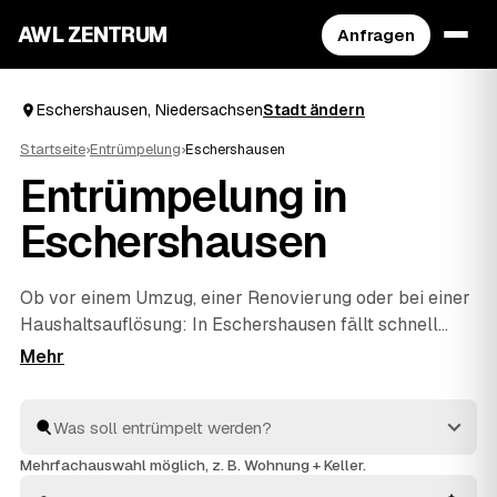
AWL ZENTRUM
Anfragen
Eschershausen, Niedersachsen
Stadt ändern
Startseite
›
Entrümpelung
›
Eschershausen
Entrümpelung in
Eschershausen
Ob vor einem Umzug, einer Renovierung oder bei einer
Haushaltsauflösung
: In Eschershausen fällt schnell
mehr Hausrat an, als man allein wegbekommt. Über
AWL geben Sie mit wenigen Klicks an, was entrümpelt
werden soll, und erhalten passende Festpreis-
Angebote von geprüften Betrieben rund um
Eschershausen bis
Bodenwerder
und
Stadtoldendorf
. So
Mehrfachauswahl möglich, z. B. Wohnung + Keller.
finden Sie ohne langes Suchen den richtigen Partner