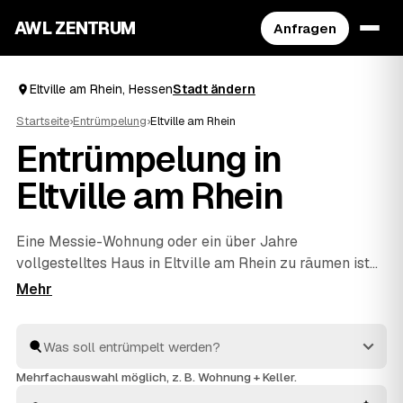
AWL ZENTRUM
Anfragen
Eltville am Rhein, Hessen
Stadt ändern
Startseite
›
Entrümpelung
›
Eltville am Rhein
Entrümpelung in
Eltville am Rhein
Eine Messie-Wohnung oder ein über Jahre
vollgestelltes Haus in Eltville am Rhein zu räumen ist
heikel – und genau dafür gibt es geprüfte Profis. Über
AWL schildern Sie diskret, worum es geht, und erhalten
mehrere Festpreis-Angebote, ohne die Sache jedem
Betrieb einzeln erklären zu müssen. Die Anbieter aus
Ihrer Region räumen aus und entsorgen fachgerecht. Sie
Mehrfachauswahl möglich, z. B. Wohnung + Keller.
vergleichen in Ruhe und entscheiden, wem Sie den