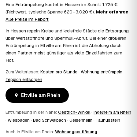
Eine Entrümpelung kostet in Hessen im Schnitt 1.725 €
Im Einzelfall ist das möglich — etwa bei einer
(Richtwert, typische Spanne 620–3.020 €).
Mehr erfahren
·
Wohnungsauflösung im Rahmen von Sozialhilfe oder
Alle Preise im Report
einem vom Amt veranlassten Umzug. Wichtig: Den Antrag
stellen Sie vor Auftragserteilung beim zuständigen Amt
In Hessen regeln Kreise und kreisfreie Städte die Entsorgung
und holen die Kostenübernahme schriftlich ein. AWL
über Wertstoffhöfe und Sperrmüll-Abruf. Bei einer größeren
Zentrum vermittelt die Entrümpler, entscheidet aber nicht
Entrümpelung in Eltville am Rhein ist die Abholung durch
über die Kostenübernahme.
08
Bekomme ich einen Entsorgungsnachweis?
einen Partner meist günstiger als viele Einzelfahrten zum
Hof.
Ja. Die Partner entsorgen über zugelassene Höfe und
stellen auf Wunsch einen Entsorgungsnachweis aus —
Zum Weiterlesen:
Kosten pro Stunde
·
Wohnung entrümpeln
·
wichtig zum Beispiel für Vermieter, Nachlassverwaltung
oder die eigene Dokumentation.
Teppich entsorgen
09
Muss ich bei der Entrümpelung anwesend sein?
Nicht zwingend. Viele Kunden in Eltville am Rhein sind nur
Eltville am Rhein
zur Übergabe und zum Abschluss vor Ort; den genauen
Ablauf — etwa die Schlüsselübergabe — stimmen Sie
Entrümpelung in der Nähe:
Oestrich-Winkel
·
Ingelheim am Rhein
direkt mit dem Entrümpler ab.
10
Was ist im Festpreis enthalten?
·
Wiesbaden
·
Bad Schwalbach
·
Geisenheim
·
Taunusstein
Der Festpreis deckt in der Regel das komplette
Auch in Eltville am Rhein:
Wohnungsauflösung
·
Ausräumen, Tragen und Verladen, den Transport sowie die