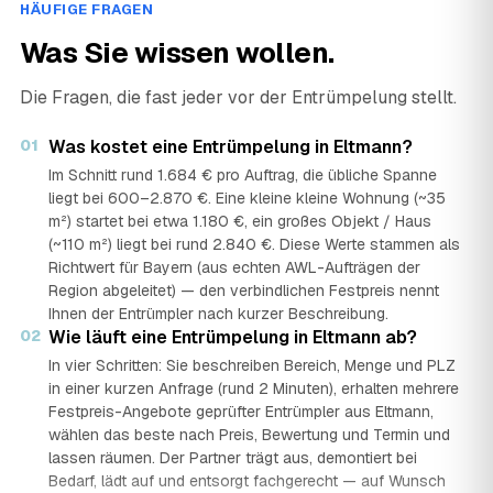
HÄUFIGE FRAGEN
Was Sie wissen wollen.
Die Fragen, die fast jeder vor der Entrümpelung stellt.
01
Was kostet eine Entrümpelung in Eltmann?
Im Schnitt rund 1.684 € pro Auftrag, die übliche Spanne
liegt bei 600–2.870 €. Eine kleine kleine Wohnung (~35
m²) startet bei etwa 1.180 €, ein großes Objekt / Haus
(~110 m²) liegt bei rund 2.840 €. Diese Werte stammen als
Richtwert für Bayern (aus echten AWL-Aufträgen der
Region abgeleitet) — den verbindlichen Festpreis nennt
Ihnen der Entrümpler nach kurzer Beschreibung.
02
Wie läuft eine Entrümpelung in Eltmann ab?
In vier Schritten: Sie beschreiben Bereich, Menge und PLZ
in einer kurzen Anfrage (rund 2 Minuten), erhalten mehrere
Festpreis-Angebote geprüfter Entrümpler aus Eltmann,
wählen das beste nach Preis, Bewertung und Termin und
lassen räumen. Der Partner trägt aus, demontiert bei
Bedarf, lädt auf und entsorgt fachgerecht — auf Wunsch