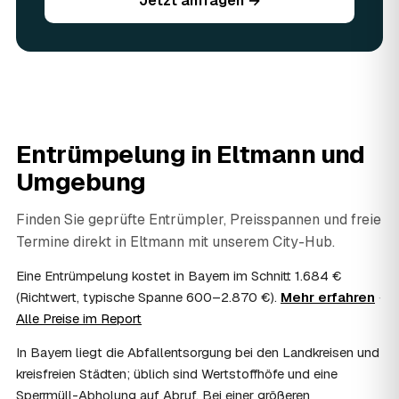
Jetzt anfragen →
Sie vorhandene Wertsachen einfach in der Anfrage an.
06
Ist eine Entrümpelung steuerlich absetzbar?
In vielen Fällen ja: Arbeits-, Fahrt- und
Entsorgungskosten lassen sich als haushaltsnahe
Dienstleistung bzw. Handwerkerleistung anteilig
absetzen, sofern es um einen selbst genutzten Haushalt
geht und Sie die Rechnung per Überweisung begleichen.
Entrümpelung in
Eltmann
und
AWL Zentrum vermittelt nur die Entrümpler und ersetzt
keine Steuerberatung — die konkrete Anrechnung klären
Umgebung
Sie mit Ihrem Finanzamt oder Steuerberater.
07
Übernimmt das Sozialamt oder Jobcenter die
Finden Sie geprüfte Entrümpler, Preisspannen und freie
Kosten?
Termine direkt in
Eltmann
mit unserem City-Hub.
Im Einzelfall ist das möglich — etwa bei einer
Wohnungsauflösung im Rahmen von Sozialhilfe oder
Eine Entrümpelung kostet in Bayern im Schnitt 1.684 €
einem vom Amt veranlassten Umzug. Wichtig: Den Antrag
(Richtwert, typische Spanne 600–2.870 €).
Mehr erfahren
·
stellen Sie vor Auftragserteilung beim zuständigen Amt
Alle Preise im Report
und holen die Kostenübernahme schriftlich ein. AWL
Zentrum vermittelt die Entrümpler, entscheidet aber nicht
In Bayern liegt die Abfallentsorgung bei den Landkreisen und
über die Kostenübernahme.
kreisfreien Städten; üblich sind Wertstoffhöfe und eine
08
Bekomme ich einen Entsorgungsnachweis?
Sperrmüll-Abholung auf Abruf. Bei einer größeren