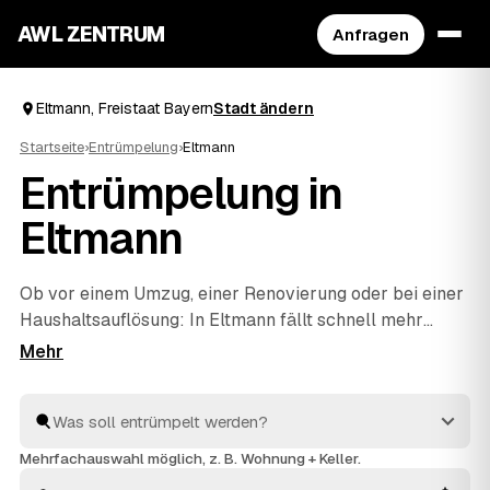
AWL ZENTRUM
Anfragen
Eltmann, Freistaat Bayern
Stadt ändern
Startseite
›
Entrümpelung
›
Eltmann
Entrümpelung in
Eltmann
Ob vor einem Umzug, einer Renovierung oder bei einer
Haushaltsauflösung
: In Eltmann fällt schnell mehr
Hausrat an, als man allein wegbekommt. Über AWL
geben Sie mit wenigen Klicks an, was entrümpelt
werden soll, und erhalten passende Festpreis-
Angebote von geprüften Betrieben rund um Eltmann
bis
Zeil
und
Haßfurt
. So finden Sie ohne langes Suchen
Mehrfachauswahl möglich, z. B. Wohnung + Keller.
den richtigen Partner und müssen keine Preise im