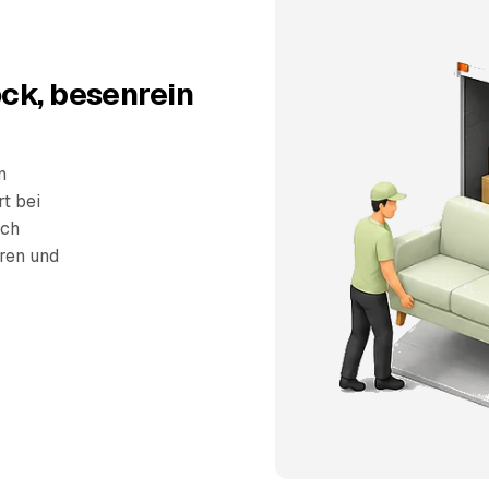
ck, besenrein
n
rt bei
sch
eren und