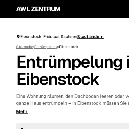
AWL ZENTRUM
Eibenstock, Freistaat Sachsen
Stadt ändern
Startseite
›
Entrümpelung
›
Eibenstock
Entrümpelung 
Eibenstock
Eine Wohnung räumen, den Dachboden leeren oder 
ganze Haus entrümpeln – in Eibenstock müssen Sie si
auf die Suche nach einem Betrieb machen. Über AWL 
einzige Anfrage und erhalten Festpreis-Angebote vo
aus der Umgebung. Egal ob kleiner Auftrag oder kom