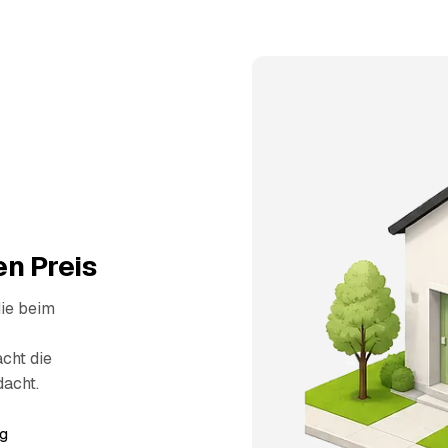
n Preis
die beim
cht die
dacht.
g