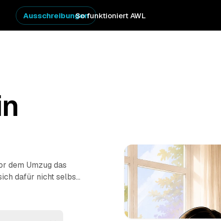
Ausschreibungen
So funktioniert AWL
in
vor dem Umzug das
ch dafür nicht selbst
stellen Sie eine
n geprüften Anbietern
plette