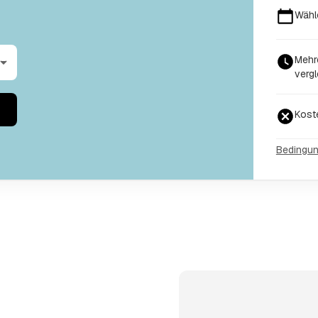
Wähl
Mehr
vergl
Kost
Bedingu