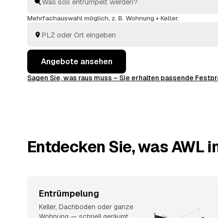
Haushaltsauflösung
: Sie vergleichen, wählen aus und
entsorgt.
Mehrfachauswahl möglich, z. B. Wohnung + Keller.
Angebote ansehen
Sagen Sie, was raus muss – Sie erhalten passende Fest
Entdecken Sie, was AWL in
Entrümpelung
Keller, Dachboden oder ganze
Wohnung — schnell geräumt