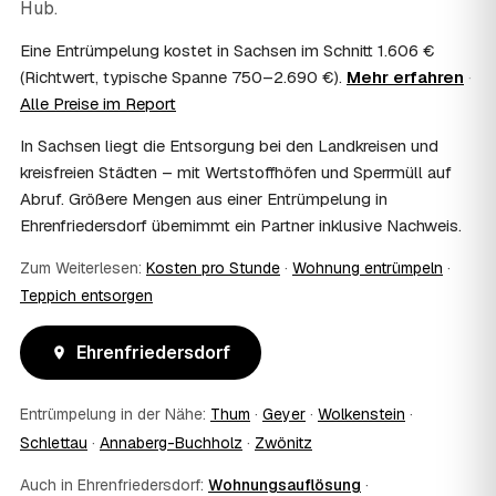
Hub.
Kosten?
Im Einzelfall ist das möglich — etwa bei einer
Eine Entrümpelung kostet in Sachsen im Schnitt 1.606 €
Wohnungsauflösung im Rahmen von Sozialhilfe oder
(Richtwert, typische Spanne 750–2.690 €).
Mehr erfahren
·
einem vom Amt veranlassten Umzug. Wichtig: Den Antrag
Alle Preise im Report
stellen Sie vor Auftragserteilung beim zuständigen Amt
und holen die Kostenübernahme schriftlich ein. AWL
In Sachsen liegt die Entsorgung bei den Landkreisen und
Zentrum vermittelt die Entrümpler, entscheidet aber nicht
kreisfreien Städten – mit Wertstoffhöfen und Sperrmüll auf
über die Kostenübernahme.
Abruf. Größere Mengen aus einer Entrümpelung in
08
Bekomme ich einen Entsorgungsnachweis?
Ehrenfriedersdorf übernimmt ein Partner inklusive Nachweis.
Ja. Die Partner entsorgen über zugelassene Höfe und
stellen auf Wunsch einen Entsorgungsnachweis aus —
Zum Weiterlesen:
Kosten pro Stunde
·
Wohnung entrümpeln
·
wichtig zum Beispiel für Vermieter, Nachlassverwaltung
Teppich entsorgen
oder die eigene Dokumentation.
09
Muss ich bei der Entrümpelung anwesend sein?
Ehrenfriedersdorf
Nicht zwingend. Viele Kunden in Ehrenfriedersdorf sind
nur zur Übergabe und zum Abschluss vor Ort; den
genauen Ablauf — etwa die Schlüsselübergabe —
Entrümpelung in der Nähe:
Thum
·
Geyer
·
Wolkenstein
·
stimmen Sie direkt mit dem Entrümpler ab.
Schlettau
·
Annaberg-Buchholz
·
Zwönitz
10
Was ist im Festpreis enthalten?
Der Festpreis deckt in der Regel das komplette
Auch in Ehrenfriedersdorf:
Wohnungsauflösung
·