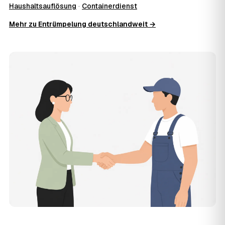
Ausräumen, Tragen und Verladen, den Transport sowie die
Haushaltsauflösung
·
Containerdienst
fachgerechte Entsorgung ab — auf Wunsch inklusive
Mehr zu Entrümpelung deutschlandweit →
besenreiner Übergabe. Es gibt keine versteckten
Zusatzkosten: Was vereinbart ist, gilt. Anrechenbare
Wertgegenstände senken den Endpreis zusätzlich.
11
Was kostet die Anfrage über AWL Zentrum?
Die Anfrage ist kostenlos und unverbindlich. AWL
Zentrum ist Vermittler: Sie schildern einmal, was raus
muss, und erhalten mehrere Festpreis-Angebote geprüfter
Entrümpler aus Ehrenfriedersdorf zum Vergleichen.
Bezahlt wird nur der Entrümpler, den Sie selbst
auswählen.
12
Was kostet die Entrümpelung einer normalen
Wohnung in Ehrenfriedersdorf?
Für eine durchschnittliche Wohnung mit rund 65 m² liegen
die Kosten in Ehrenfriedersdorf bei etwa 1.840 €, das
entspricht im Schnitt rund 31,3 € je Quadratmeter.
Zugänglichkeit (Etage, Aufzug), Menge und Sperrmüllanteil
verschieben den Preis nach oben oder unten — den
genauen Festpreis nennt Ihnen der Entrümpler nach
kurzer Beschreibung.