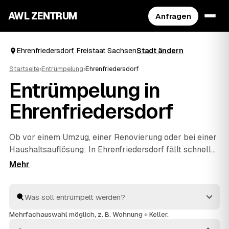
AWL ZENTRUM
Anfragen
Ehrenfriedersdorf, Freistaat Sachsen
Stadt ändern
Startseite
›
Entrümpelung
›
Ehrenfriedersdorf
Entrümpelung in
Ehrenfriedersdorf
Ob vor einem Umzug, einer Renovierung oder bei einer
Haushaltsauflösung
: In Ehrenfriedersdorf fällt schnell
mehr Hausrat an, als man allein wegbekommt. Über
AWL geben Sie mit wenigen Klicks an, was entrümpelt
werden soll, und erhalten passende Festpreis-
Angebote von geprüften Betrieben rund um
Ehrenfriedersdorf bis
Thum
und
Geyer
. So finden Sie
Mehrfachauswahl möglich, z. B. Wohnung + Keller.
ohne langes Suchen den richtigen Partner und müssen