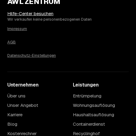
AWL ZENTRUM
Zugänglichkeit: Ein einzelner Keller oder Dachboden liegt
eher am unteren Ende, eine voll möblierte Wohnung mit
Etage ohne Aufzug oder viel Sperrmüll eher am oberen.
Hilfe-Center besuchen
Auch anrechenbare Wertgegenstände oder ein hoher
Wir verkaufen keine personenbezogenen Daten
Sondermüllanteil verschieben den Endpreis. Den genauen
Impressum
Betrag für Ihren Fall erfahren Sie erst nach einer kurzen,
kostenlosen Einschätzung.
AGB
Datenschutz-Einstellungen
Unternehmen
Leistungen
Über uns
Entrümpelung
Unser Angebot
Wohnungsauflösung
Karriere
Haushaltsauflösung
Blog
Containerdienst
Kostenrechner
Recyclinghof