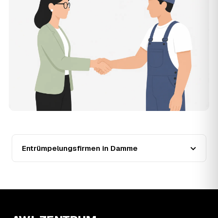
der Entrümpler, den Sie selbst auswählen.
12
Was kostet die Entrümpelung einer normalen
Wohnung in Damme?
Für eine durchschnittliche Wohnung mit rund 65 m² liegen
die Kosten in Damme bei etwa 1.840 €, das entspricht im
Schnitt rund 32,1 € je Quadratmeter. Zugänglichkeit (Etage,
Aufzug), Menge und Sperrmüllanteil verschieben den Preis
nach oben oder unten — den genauen Festpreis nennt
Ihnen der Entrümpler nach kurzer Beschreibung.
13
Werden Entrümpelungen in Damme in Zukunft
teurer?
Seit 2020 verlief die Preisentwicklung in Damme stabil
(±3 %), mit dem bisherigen Höchststand im Jahr 2021.
Eine Prognose lässt sich daraus nicht ableiten, aber die
Entrümpelungsfirmen in Damme
Daten zeigen: Wer frühzeitig anfragt, sichert sich das
aktuelle Preisniveau als Festpreis — unabhängig davon,
wie sich der Markt weiterentwickelt.
14
Warum schwankt der Preis zwischen 750 und
3.410 € in Damme?
Die Spanne ergibt sich vor allem aus Menge und