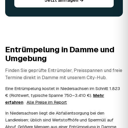
Jetzt anfragen →
Sie vorhandene Wertsachen einfach in der Anfrage an.
06
Ist eine Entrümpelung steuerlich absetzbar?
In vielen Fällen ja: Arbeits-, Fahrt- und
Entsorgungskosten lassen sich als haushaltsnahe
Dienstleistung bzw. Handwerkerleistung anteilig
absetzen, sofern es um einen selbst genutzten Haushalt
geht und Sie die Rechnung per Überweisung begleichen.
Entrümpelung in
Damme
und
AWL Zentrum vermittelt nur die Entrümpler und ersetzt
keine Steuerberatung — die konkrete Anrechnung klären
Umgebung
Sie mit Ihrem Finanzamt oder Steuerberater.
07
Übernimmt das Sozialamt oder Jobcenter die
Finden Sie geprüfte Entrümpler, Preisspannen und freie
Kosten?
Termine direkt in
Damme
mit unserem City-Hub.
Im Einzelfall ist das möglich — etwa bei einer
Wohnungsauflösung im Rahmen von Sozialhilfe oder
Eine Entrümpelung kostet in Niedersachsen im Schnitt 1.823
einem vom Amt veranlassten Umzug. Wichtig: Den Antrag
€ (Richtwert, typische Spanne 750–3.410 €).
Mehr
stellen Sie vor Auftragserteilung beim zuständigen Amt
erfahren
·
Alle Preise im Report
und holen die Kostenübernahme schriftlich ein. AWL
Zentrum vermittelt die Entrümpler, entscheidet aber nicht
In Niedersachsen liegt die Abfallentsorgung bei den
über die Kostenübernahme.
Landkreisen; üblich sind Wertstoffhöfe und Sperrmüll auf
08
Bekomme ich einen Entsorgungsnachweis?
Abruf. Größere Mengen aus einer Entrümpelung in Damme