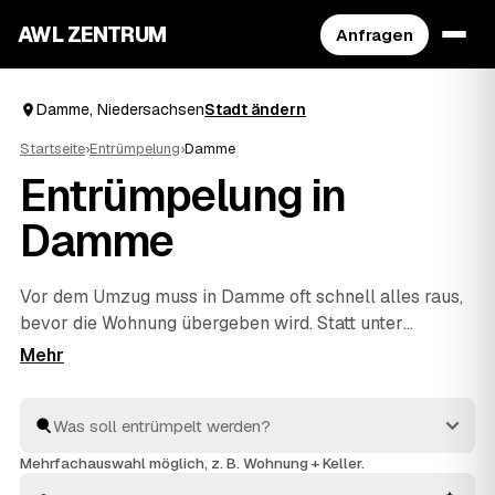
AWL ZENTRUM
Anfragen
Damme, Niedersachsen
Stadt ändern
Startseite
›
Entrümpelung
›
Damme
Entrümpelung in
Damme
Vor dem Umzug muss in Damme oft schnell alles raus,
bevor die Wohnung übergeben wird. Statt unter
Zeitdruck den erstbesten Betrieb zu nehmen, stellen
Sie über AWL eine Anfrage und bekommen Festpreis-
Angebote geprüfter Entrümpler aus Damme bis
Diepholz
und
Lohne
. So vergleichen Sie Preise und
Termine, auch wenn es eilig ist. Die Profis kümmern
Mehrfachauswahl möglich, z. B. Wohnung + Keller.
sich ums Ausräumen und die fachgerechte Entsorgung.