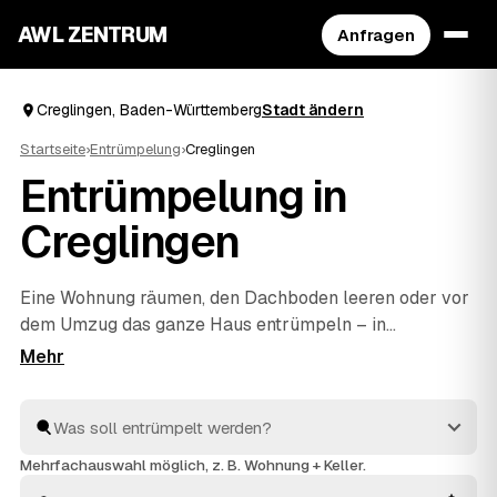
AWL ZENTRUM
Anfragen
Creglingen, Baden-Württemberg
Stadt ändern
Startseite
›
Entrümpelung
›
Creglingen
Entrümpelung in
Creglingen
Eine Wohnung räumen, den Dachboden leeren oder vor
dem Umzug das ganze Haus entrümpeln – in
Creglingen müssen Sie sich dafür nicht selbst auf die
Suche nach einem Betrieb machen. Über AWL stellen
Sie eine einzige Anfrage und erhalten Festpreis-
Angebote von geprüften Anbietern aus der Umgebung.
Egal ob kleiner Auftrag oder komplette
Mehrfachauswahl möglich, z. B. Wohnung + Keller.
Haushaltsauflösung
: Sie vergleichen, wählen aus und