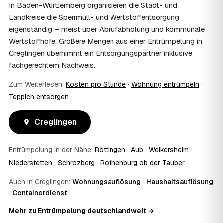
stellen Sie vor Auftragserteilung beim zuständigen Amt
In Baden-Württemberg organisieren die Stadt- und
und holen die Kostenübernahme schriftlich ein. AWL
Landkreise die Sperrmüll- und Wertstoffentsorgung
Zentrum vermittelt die Entrümpler, entscheidet aber nicht
eigenständig – meist über Abrufabholung und kommunale
über die Kostenübernahme.
Wertstoffhöfe. Größere Mengen aus einer Entrümpelung in
08
Bekomme ich einen Entsorgungsnachweis?
Creglingen übernimmt ein Entsorgungspartner inklusive
Ja. Die Partner entsorgen über zugelassene Höfe und
fachgerechtem Nachweis.
stellen auf Wunsch einen Entsorgungsnachweis aus —
wichtig zum Beispiel für Vermieter, Nachlassverwaltung
Zum Weiterlesen:
Kosten pro Stunde
·
Wohnung entrümpeln
·
oder die eigene Dokumentation.
09
Muss ich bei der Entrümpelung anwesend sein?
Teppich entsorgen
Nicht zwingend. Viele Kunden in Creglingen sind nur zur
Übergabe und zum Abschluss vor Ort; den genauen
Creglingen
Ablauf — etwa die Schlüsselübergabe — stimmen Sie
direkt mit dem Entrümpler ab.
Entrümpelung in der Nähe:
Röttingen
·
Aub
·
Weikersheim
·
10
Was ist im Festpreis enthalten?
Niederstetten
·
Schrozberg
·
Rothenburg ob der Tauber
Der Festpreis deckt in der Regel das komplette
Ausräumen, Tragen und Verladen, den Transport sowie die
Auch in Creglingen:
Wohnungsauflösung
·
Haushaltsauflösung
fachgerechte Entsorgung ab — auf Wunsch inklusive
·
Containerdienst
besenreiner Übergabe. Es gibt keine versteckten
Zusatzkosten: Was vereinbart ist, gilt. Anrechenbare
Mehr zu Entrümpelung deutschlandweit →
Wertgegenstände senken den Endpreis zusätzlich.