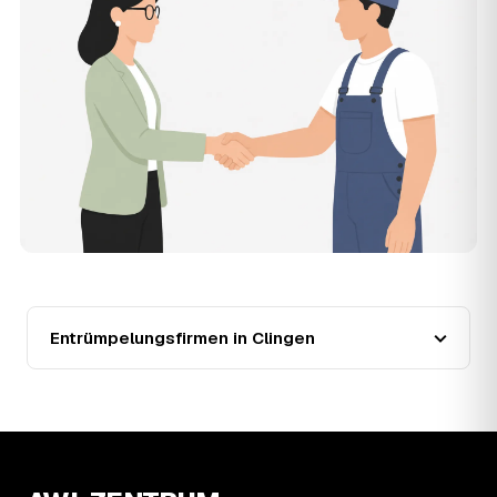
der Entrümpler, den Sie selbst auswählen.
12
Was kostet die Entrümpelung einer normalen
Wohnung in Clingen?
Für eine durchschnittliche Wohnung mit rund 65 m² liegen
die Kosten in Clingen bei etwa 1.840 €, das entspricht im
Schnitt rund 30,7 € je Quadratmeter. Zugänglichkeit
(Etage, Aufzug), Menge und Sperrmüllanteil verschieben
den Preis nach oben oder unten — den genauen
Festpreis nennt Ihnen der Entrümpler nach kurzer
Beschreibung.
13
Werden Entrümpelungen in Clingen in Zukunft
teurer?
Seit 2020 verlief die Preisentwicklung in Clingen steigend
(+10 %), mit dem bisherigen Höchststand im Jahr 2021.
Entrümpelungsfirmen in Clingen
Eine Prognose lässt sich daraus nicht ableiten, aber die
Daten zeigen: Wer frühzeitig anfragt, sichert sich das
aktuelle Preisniveau als Festpreis — unabhängig davon,
wie sich der Markt weiterentwickelt.
14
Warum schwankt der Preis zwischen 750 und
2.500 € in Clingen?