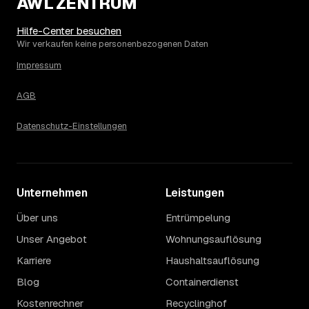
AWL ZENTRUM
Die Spanne ergibt sich vor allem aus Menge und
Zugänglichkeit: Ein einzelner Keller oder Dachboden liegt
eher am unteren Ende, eine voll möblierte Wohnung mit
Hilfe-Center besuchen
Etage ohne Aufzug oder viel Sperrmüll eher am oberen.
Wir verkaufen keine personenbezogenen Daten
Auch anrechenbare Wertgegenstände oder ein hoher
Impressum
Sondermüllanteil verschieben den Endpreis. Den genauen
Betrag für Ihren Fall erfahren Sie erst nach einer kurzen,
AGB
kostenlosen Einschätzung.
Datenschutz-Einstellungen
Unternehmen
Leistungen
Über uns
Entrümpelung
Unser Angebot
Wohnungsauflösung
Karriere
Haushaltsauflösung
Blog
Containerdienst
Kostenrechner
Recyclinghof