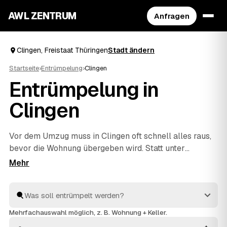
AWL ZENTRUM
Anfragen
Clingen, Freistaat Thüringen
Stadt ändern
Startseite
›
Entrümpelung
›
Clingen
Entrümpelung in
Clingen
Vor dem Umzug muss in Clingen oft schnell alles raus,
bevor die Wohnung übergeben wird. Statt unter
Zeitdruck den erstbesten Betrieb zu nehmen, stellen
Sie über AWL eine Anfrage und bekommen Festpreis-
Angebote geprüfter Entrümpler aus Clingen bis
Greußen
und
Großenehrich
. So vergleichen Sie Preise
und Termine, auch wenn es eilig ist. Die Profis kümmern
Mehrfachauswahl möglich, z. B. Wohnung + Keller.
sich ums Ausräumen und die fachgerechte Entsorgung.