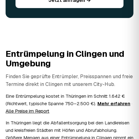
Jetzt anfragen →
Sie vorhandene Wertsachen einfach in der Anfrage an.
06
Ist eine Entrümpelung steuerlich absetzbar?
In vielen Fällen ja: Arbeits-, Fahrt- und
Entsorgungskosten lassen sich als haushaltsnahe
Dienstleistung bzw. Handwerkerleistung anteilig
absetzen, sofern es um einen selbst genutzten Haushalt
geht und Sie die Rechnung per Überweisung begleichen.
Entrümpelung in
Clingen
und
AWL Zentrum vermittelt nur die Entrümpler und ersetzt
keine Steuerberatung — die konkrete Anrechnung klären
Umgebung
Sie mit Ihrem Finanzamt oder Steuerberater.
07
Übernimmt das Sozialamt oder Jobcenter die
Finden Sie geprüfte Entrümpler, Preisspannen und freie
Kosten?
Termine direkt in
Clingen
mit unserem City-Hub.
Im Einzelfall ist das möglich — etwa bei einer
Wohnungsauflösung im Rahmen von Sozialhilfe oder
Eine Entrümpelung kostet in Thüringen im Schnitt 1.642 €
einem vom Amt veranlassten Umzug. Wichtig: Den Antrag
(Richtwert, typische Spanne 750–2.500 €).
Mehr erfahren
·
stellen Sie vor Auftragserteilung beim zuständigen Amt
Alle Preise im Report
und holen die Kostenübernahme schriftlich ein. AWL
Zentrum vermittelt die Entrümpler, entscheidet aber nicht
In Thüringen liegt die Abfallentsorgung bei den Landkreisen
über die Kostenübernahme.
und kreisfreien Städten mit Höfen und Abrufabholung.
08
Bekomme ich einen Entsorgungsnachweis?
Größere Mengen aus einer Entrümpelung in Clingen nimmt ein