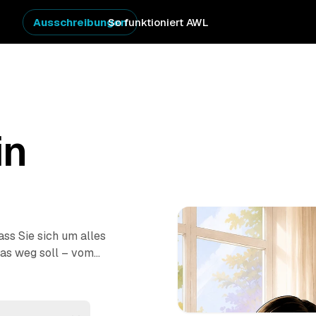
Ausschreibungen
So funktioniert AWL
in
ss Sie sich um alles
as weg soll – vom
ung
–, dann melden
preisen. Sie wählen
usräumen,