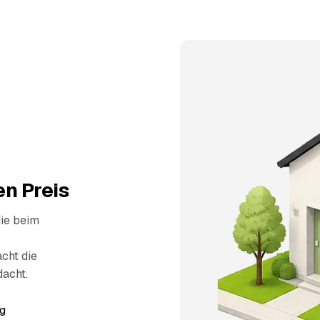
n Preis
die beim
cht die
dacht.
g