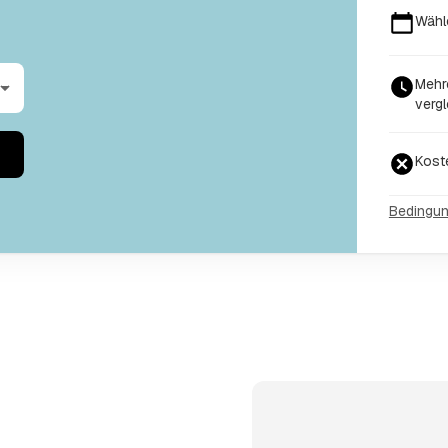
Wähl
Mehr
vergl
Kost
Bedingu