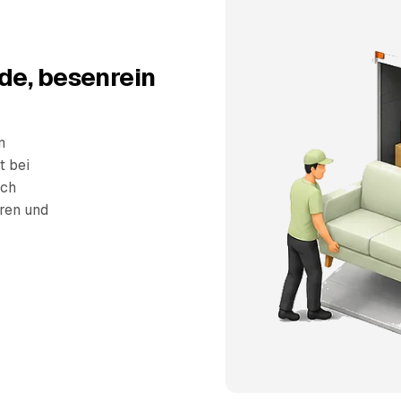
de, besenrein
n
t bei
sch
eren und