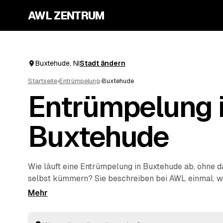
AWL ZENTRUM
Buxtehude, NI
Stadt ändern
Startseite
›
Entrümpelung
›
Buxtehude
Entrümpelung 
Buxtehude
Wie läuft eine Entrümpelung in Buxtehude ab, ohne da
selbst kümmern? Sie beschreiben bei AWL einmal, w
einzelnen Keller bis zur kompletten
Haushaltsauflös
sich geprüfte Anbieter aus NI mit verbindlichen Fest
das beste Angebot aus, der Rest passiert vor Ort: a