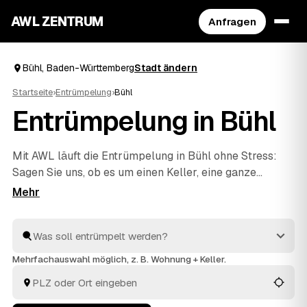
AWL ZENTRUM
Anfragen
Bühl, Baden-Württemberg
Stadt ändern
Startseite
›
Entrümpelung
›
Bühl
Entrümpelung in Bühl
Mit AWL läuft die Entrümpelung in Bühl ohne Stress:
Sagen Sie uns, ob es um einen Keller, eine ganze
Wohnung, ein Haus oder eine Messie-Wohnung geht,
und Sie bekommen dafür mehrere Festpreis-Angebote
auf einmal. Die Anbieter sind geprüft und aus Ihrer
Nähe – von Bühl bis
Baden-Baden
und
Achern
. So
sparen Sie sich das einzelne Anfragen und sehen direkt,
Mehrfachauswahl möglich, z. B. Wohnung + Keller.
welches Angebot am besten passt.