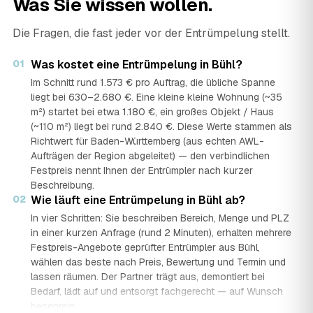
Was Sie wissen wollen.
Die Fragen, die fast jeder vor der Entrümpelung stellt.
01
Was kostet eine Entrümpelung in Bühl?
Im Schnitt rund 1.573 € pro Auftrag, die übliche Spanne
liegt bei 630–2.680 €. Eine kleine kleine Wohnung (~35
m²) startet bei etwa 1.180 €, ein großes Objekt / Haus
(~110 m²) liegt bei rund 2.840 €. Diese Werte stammen als
Richtwert für Baden-Württemberg (aus echten AWL-
Aufträgen der Region abgeleitet) — den verbindlichen
Festpreis nennt Ihnen der Entrümpler nach kurzer
Beschreibung.
02
Wie läuft eine Entrümpelung in Bühl ab?
In vier Schritten: Sie beschreiben Bereich, Menge und PLZ
in einer kurzen Anfrage (rund 2 Minuten), erhalten mehrere
Festpreis-Angebote geprüfter Entrümpler aus Bühl,
wählen das beste nach Preis, Bewertung und Termin und
lassen räumen. Der Partner trägt aus, demontiert bei
Bedarf, lädt auf und entsorgt fachgerecht — auf Wunsch
besenrein.