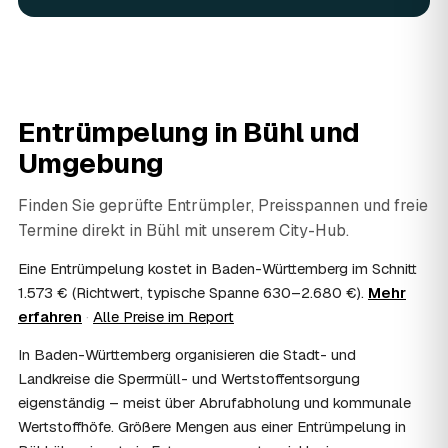
06
Ist eine Entrümpelung steuerlich absetzbar?
In vielen Fällen ja: Arbeits-, Fahrt- und
Entsorgungskosten lassen sich als haushaltsnahe
Dienstleistung bzw. Handwerkerleistung anteilig
absetzen, sofern es um einen selbst genutzten Haushalt
Entrümpelung in
Bühl
und
geht und Sie die Rechnung per Überweisung begleichen.
AWL Zentrum vermittelt nur die Entrümpler und ersetzt
Umgebung
keine Steuerberatung — die konkrete Anrechnung klären
Sie mit Ihrem Finanzamt oder Steuerberater.
Finden Sie geprüfte Entrümpler, Preisspannen und freie
07
Übernimmt das Sozialamt oder Jobcenter die
Termine direkt in
Bühl
mit unserem City-Hub.
Kosten?
Im Einzelfall ist das möglich — etwa bei einer
Eine Entrümpelung kostet in Baden-Württemberg im Schnitt
Wohnungsauflösung im Rahmen von Sozialhilfe oder
1.573 € (Richtwert, typische Spanne 630–2.680 €).
Mehr
einem vom Amt veranlassten Umzug. Wichtig: Den Antrag
erfahren
·
Alle Preise im Report
stellen Sie vor Auftragserteilung beim zuständigen Amt
und holen die Kostenübernahme schriftlich ein. AWL
In Baden-Württemberg organisieren die Stadt- und
Zentrum vermittelt die Entrümpler, entscheidet aber nicht
Landkreise die Sperrmüll- und Wertstoffentsorgung
über die Kostenübernahme.
eigenständig – meist über Abrufabholung und kommunale
08
Bekomme ich einen Entsorgungsnachweis?
Wertstoffhöfe. Größere Mengen aus einer Entrümpelung in
Ja. Die Partner entsorgen über zugelassene Höfe und