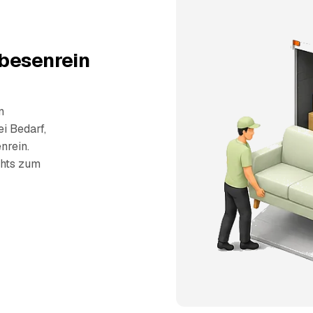
 besenrein
n
i Bedarf,
nrein.
chts zum