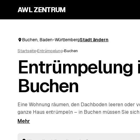
AWL ZENTRUM
Buchen, Baden-Württemberg
Stadt ändern
Startseite
›
Entrümpelung
›
Buchen
Entrümpelung 
Buchen
Eine Wohnung räumen, den Dachboden leeren oder 
ganze Haus entrümpeln – in Buchen müssen Sie sich d
die Suche nach einem Betrieb machen. Über AWL stel
Anfrage und erhalten Festpreis-Angebote von geprüf
Umgebung. Egal ob kleiner Auftrag oder komplette
H