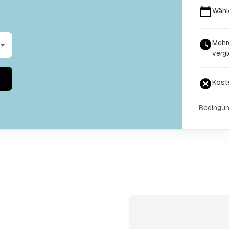
Wähl
Mehr
vergl
Kost
Bedingu