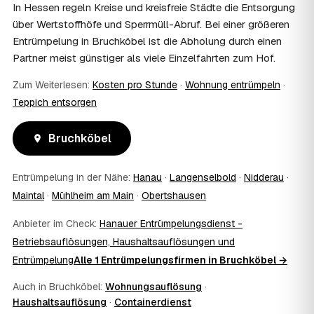
und holen die Kostenübernahme schriftlich ein. AWL
In Hessen regeln Kreise und kreisfreie Städte die Entsorgung
Zentrum vermittelt die Entrümpler, entscheidet aber nicht
über Wertstoffhöfe und Sperrmüll-Abruf. Bei einer größeren
über die Kostenübernahme.
Entrümpelung in Bruchköbel ist die Abholung durch einen
08
Bekomme ich einen Entsorgungsnachweis?
Partner meist günstiger als viele Einzelfahrten zum Hof.
Ja. Die Partner entsorgen über zugelassene Höfe und
stellen auf Wunsch einen Entsorgungsnachweis aus —
Zum Weiterlesen:
Kosten pro Stunde
·
Wohnung entrümpeln
·
wichtig zum Beispiel für Vermieter, Nachlassverwaltung
Teppich entsorgen
oder die eigene Dokumentation.
09
Muss ich bei der Entrümpelung anwesend sein?
Bruchköbel
Nicht zwingend. Viele Kunden in Bruchköbel sind nur zur
Übergabe und zum Abschluss vor Ort; den genauen
Ablauf — etwa die Schlüsselübergabe — stimmen Sie
Entrümpelung in der Nähe:
Hanau
·
Langenselbold
·
Nidderau
·
direkt mit dem Entrümpler ab.
Maintal
·
Mühlheim am Main
·
Obertshausen
10
Was ist im Festpreis enthalten?
Der Festpreis deckt in der Regel das komplette
Anbieter im Check:
Hanauer Entrümpelungsdienst -
Ausräumen, Tragen und Verladen, den Transport sowie die
Betriebsauflösungen, Haushaltsauflösungen und
fachgerechte Entsorgung ab — auf Wunsch inklusive
Entrümpelung
Alle 1 Entrümpelungsfirmen in Bruchköbel →
besenreiner Übergabe. Es gibt keine versteckten
Zusatzkosten: Was vereinbart ist, gilt. Anrechenbare
Auch in Bruchköbel:
Wohnungsauflösung
·
Wertgegenstände senken den Endpreis zusätzlich.
Haushaltsauflösung
·
Containerdienst
11
Was kostet die Anfrage über AWL Zentrum?