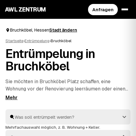
AWL ZENTRUM
Anfragen
Bruchköbel, Hessen
Stadt ändern
Startseite
›
Entrümpelung
›
Bruchköbel
Entrümpelung in
Bruchköbel
Sie möchten in Bruchköbel Platz schaffen, eine
Wohnung vor der Renovierung leerräumen oder einen
Nachlass auflösen? Beschreiben Sie Ihren Auftrag bei
AWL einmal, und schon erreichen Sie Festpreis-
Angebote von geprüften Entrümplern aus Hessen. Vom
einzelnen Raum bis zur kompletten
Haushaltsauflösung
wird alles fachgerecht ausgeräumt
Mehrfachauswahl möglich, z. B. Wohnung + Keller.
und entsorgt. Sie behalten die Kosten von Anfang an im