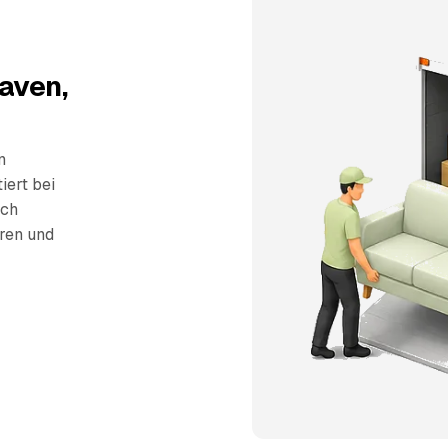
aven,
n
iert bei
sch
eren und