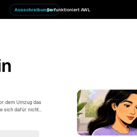
Ausschreibungen
So funktioniert AWL
in
vor dem Umzug das
 sich dafür nicht
er AWL stellen Sie
te von geprüften
g oder komplette