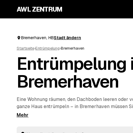
AWL ZENTRUM
Bremerhaven, HB
Stadt ändern
Startseite
›
Entrümpelung
›
Bremerhaven
Entrümpelung 
Bremerhaven
Eine Wohnung räumen, den Dachboden leeren oder 
ganze Haus entrümpeln – in Bremerhaven müssen Sie
selbst auf die Suche nach einem Betrieb machen. Üb
eine einzige Anfrage und erhalten Festpreis-Angebo
Anbietern aus der Umgebung. Egal ob kleiner Auftra