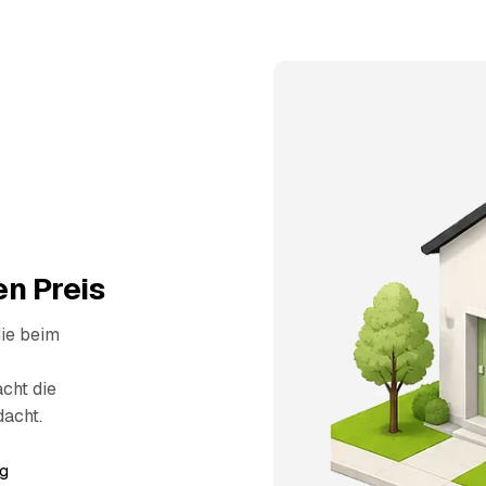
n Preis
die beim
cht die
dacht.
g