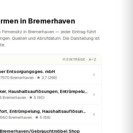
irmen in
Bremerhaven
Firmensitz in Bremerhaven — jeder Eintrag führt
ungen, Quellen und Abrufdatum. Die Darstellung ist
te.
11 EINTRÄGE · A–Z
er Entsorgungsges. mbH
›
27570 Bremerhaven · ★ 3,7 (269)
Die Seestadtpacker, Haushaltsauflösungen, Entrümpelungen, Transporte
›
8 Bremerhaven · ★ 5 (90)
Entrümpelung Sofort, Entrümpelung, Haushaltsauflösung, Abrissarbeiten
›
7580 Bremerhaven · ★ 5 (89)
-Bremerhaven/Gebrauchtmöbel Shop