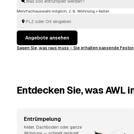
Haushaltsauflösung
: Sie vergleichen, wählen aus und
entsorgt.
Mehrfachauswahl möglich, z. B. Wohnung + Keller.
Angebote ansehen
Sagen Sie, was raus muss – Sie erhalten passende Fest
Entdecken Sie, was AWL i
Entrümpelung
Keller, Dachboden oder ganze
Wohnung — schnell geräumt