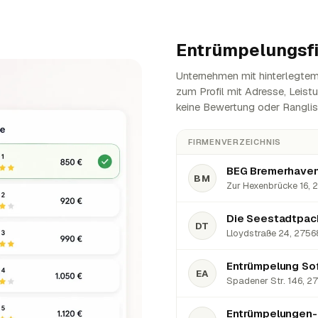
Entrümpelungsf
Unternehmen mit hinterlegtem 
zum Profil mit Adresse, Leist
keine Bewertung oder Ranglis
FIRMENVERZEICHNIS
BEG Bremerhaven
BM
Zur Hexenbrücke 16, 
DT
Lloydstraße 24, 2756
EA
Spadener Str. 146, 2
Entrümpelungen