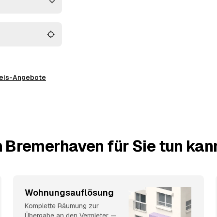
 alles wird fachgerecht
preis-Angebote
n Bremerhaven für Sie tun kan
Wohnungsauflösung
Komplette Räumung zur
Übergabe an den Vermieter —