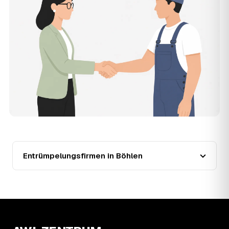
der Entrümpler, den Sie selbst auswählen.
12
Was kostet die Entrümpelung einer normalen
Wohnung in Böhlen?
Für eine durchschnittliche Wohnung mit rund 65 m² liegen
die Kosten in Böhlen bei etwa 1.840 €, das entspricht im
Schnitt rund 30,8 € je Quadratmeter. Zugänglichkeit
(Etage, Aufzug), Menge und Sperrmüllanteil verschieben
den Preis nach oben oder unten — den genauen
Festpreis nennt Ihnen der Entrümpler nach kurzer
Beschreibung.
13
Werden Entrümpelungen in Böhlen in Zukunft
teurer?
Seit 2020 verlief die Preisentwicklung in Böhlen stabil (±1
%), mit dem bisherigen Höchststand im Jahr 2021. Eine
Entrümpelungsfirmen in Böhlen
Prognose lässt sich daraus nicht ableiten, aber die Daten
zeigen: Wer frühzeitig anfragt, sichert sich das aktuelle
Preisniveau als Festpreis — unabhängig davon, wie sich
der Markt weiterentwickelt.
14
Warum schwankt der Preis zwischen 520 und
2.670 € in Böhlen?