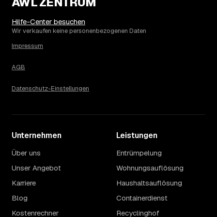
AWL ZENTRUM
Die Spanne ergibt sich vor allem aus Menge und
Zugänglichkeit: Ein einzelner Keller oder Dachboden liegt
eher am unteren Ende, eine voll möblierte Wohnung mit
Hilfe-Center besuchen
Etage ohne Aufzug oder viel Sperrmüll eher am oberen.
Wir verkaufen keine personenbezogenen Daten
Auch anrechenbare Wertgegenstände oder ein hoher
Impressum
Sondermüllanteil verschieben den Endpreis. Den genauen
Betrag für Ihren Fall erfahren Sie erst nach einer kurzen,
AGB
kostenlosen Einschätzung.
Datenschutz-Einstellungen
Unternehmen
Leistungen
Über uns
Entrümpelung
Unser Angebot
Wohnungsauflösung
Karriere
Haushaltsauflösung
Blog
Containerdienst
Kostenrechner
Recyclinghof