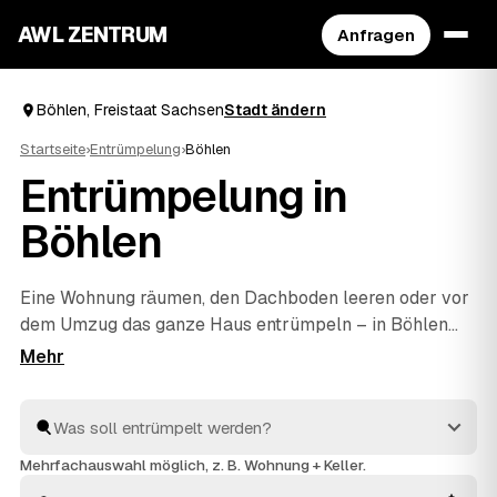
AWL ZENTRUM
Anfragen
Böhlen, Freistaat Sachsen
Stadt ändern
Startseite
›
Entrümpelung
›
Böhlen
Entrümpelung in
Böhlen
Eine Wohnung räumen, den Dachboden leeren oder vor
dem Umzug das ganze Haus entrümpeln – in Böhlen
müssen Sie sich dafür nicht selbst auf die Suche nach
einem Betrieb machen. Über AWL stellen Sie eine
einzige Anfrage und erhalten Festpreis-Angebote von
geprüften Anbietern aus der Umgebung. Egal ob kleiner
Auftrag oder komplette
Haushaltsauflösung
: Sie
Mehrfachauswahl möglich, z. B. Wohnung + Keller.
vergleichen, wählen aus und alles wird fachgerecht