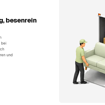
g, besenrein
n
 bei
sch
eren und