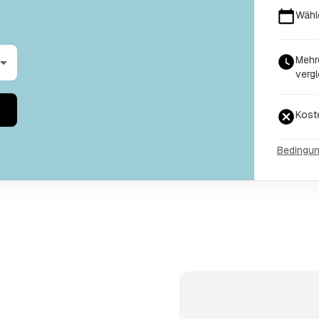
Wähl
Mehr
vergl
Kost
Bedingu