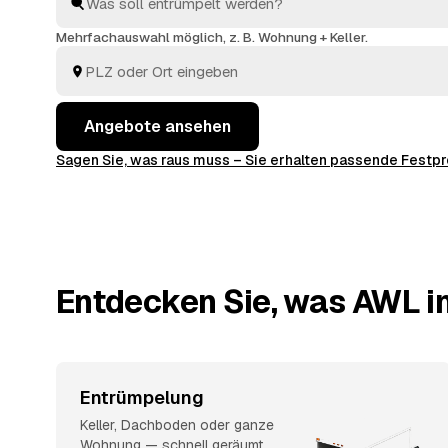
Haushaltsauflösung
: Sie vergleichen, wählen aus und
entsorgt.
Mehrfachauswahl möglich, z. B. Wohnung + Keller.
Angebote ansehen
Sagen Sie, was raus muss – Sie erhalten passende Fest
Entdecken Sie, was AWL in
Entrümpelung
Keller, Dachboden oder ganze
Wohnung — schnell geräumt