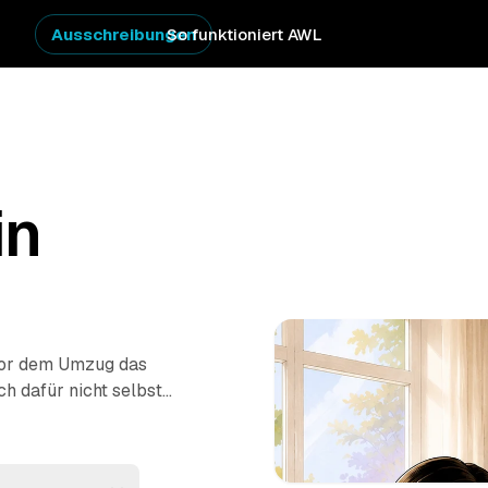
Ausschreibungen
So funktioniert AWL
in
vor dem Umzug das
h dafür nicht selbst
stellen Sie eine
n geprüften Anbietern
plette