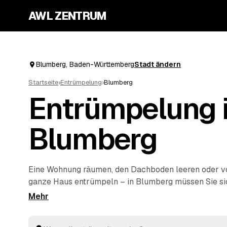
AWL ZENTRUM
Blumberg, Baden-Württemberg
Stadt ändern
Startseite
›
Entrümpelung
›
Blumberg
Entrümpelung 
Blumberg
Eine Wohnung räumen, den Dachboden leeren oder 
ganze Haus entrümpeln – in Blumberg müssen Sie sic
auf die Suche nach einem Betrieb machen. Über AWL 
einzige Anfrage und erhalten Festpreis-Angebote vo
aus der Umgebung. Egal ob kleiner Auftrag oder kom