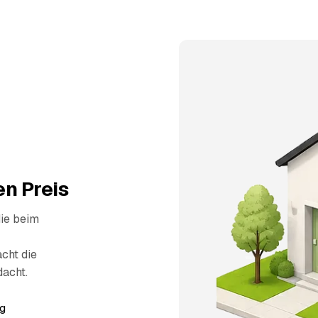
n Preis
die beim
cht die
dacht.
g