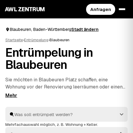
AWL ZENTRUM
Anfragen
Blaubeuren, Baden-Württemberg
Stadt ändern
Startseite
›
Entrümpelung
›
Blaubeuren
Entrümpelung in
Blaubeuren
Sie möchten in Blaubeuren Platz schaffen, eine
Wohnung vor der Renovierung leerräumen oder einen
Nachlass auflösen? Beschreiben Sie Ihren Auftrag bei
AWL einmal, und schon erreichen Sie Festpreis-
Angebote von geprüften Entrümplern aus Baden-
Württemberg. Vom einzelnen Raum bis zur kompletten
Haushaltsauflösung
wird alles fachgerecht ausgeräumt
Mehrfachauswahl möglich, z. B. Wohnung + Keller.
und entsorgt. Sie behalten die Kosten von Anfang an im