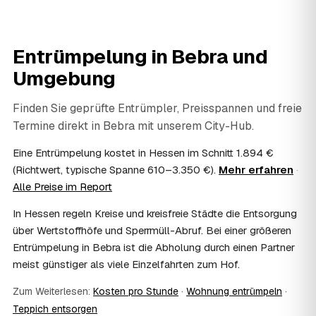
Dienstleistung bzw. Handwerkerleistung anteilig
absetzen, sofern es um einen selbst genutzten Haushalt
geht und Sie die Rechnung per Überweisung begleichen.
Entrümpelung in
Bebra
und
AWL Zentrum vermittelt nur die Entrümpler und ersetzt
keine Steuerberatung — die konkrete Anrechnung klären
Umgebung
Sie mit Ihrem Finanzamt oder Steuerberater.
07
Übernimmt das Sozialamt oder Jobcenter die
Finden Sie geprüfte Entrümpler, Preisspannen und freie
Kosten?
Termine direkt in
Bebra
mit unserem City-Hub.
Im Einzelfall ist das möglich — etwa bei einer
Wohnungsauflösung im Rahmen von Sozialhilfe oder
Eine Entrümpelung kostet in Hessen im Schnitt 1.894 €
einem vom Amt veranlassten Umzug. Wichtig: Den Antrag
(Richtwert, typische Spanne 610–3.350 €).
Mehr erfahren
·
stellen Sie vor Auftragserteilung beim zuständigen Amt
Alle Preise im Report
und holen die Kostenübernahme schriftlich ein. AWL
Zentrum vermittelt die Entrümpler, entscheidet aber nicht
In Hessen regeln Kreise und kreisfreie Städte die Entsorgung
über die Kostenübernahme.
über Wertstoffhöfe und Sperrmüll-Abruf. Bei einer größeren
08
Bekomme ich einen Entsorgungsnachweis?
Entrümpelung in Bebra ist die Abholung durch einen Partner
Ja. Die Partner entsorgen über zugelassene Höfe und
meist günstiger als viele Einzelfahrten zum Hof.
stellen auf Wunsch einen Entsorgungsnachweis aus —
wichtig zum Beispiel für Vermieter, Nachlassverwaltung
Zum Weiterlesen:
Kosten pro Stunde
·
Wohnung entrümpeln
·
oder die eigene Dokumentation.
Teppich entsorgen
09
Muss ich bei der Entrümpelung anwesend sein?