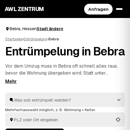
AWL ZENTRUM
Anfragen
Bebra, Hessen
Stadt ändern
Startseite
›
Entrümpelung
›
Bebra
Entrümpelung in Bebra
Vor dem Umzug muss in Bebra oft schnell alles raus,
bevor die Wohnung übergeben wird. Statt unter
Zeitdruck den erstbesten Betrieb zu nehmen, stellen
Sie über AWL eine Anfrage und bekommen Festpreis-
Angebote geprüfter Entrümpler aus Bebra bis
Bad
Hersfeld
und
Heringen
. So vergleichen Sie Preise und
Termine, auch wenn es eilig ist. Die Profis kümmern
Mehrfachauswahl möglich, z. B. Wohnung + Keller.
sich ums Ausräumen und die fachgerechte Entsorgung.