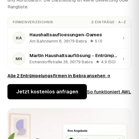
Rangliste.
FIRMENVERZEICHNIS
2 EINTRÄGE · A–Z
Haushaltsaufloesungen-Dames
›
HA
Am Bahndamm 8, 36179 Bebra · ★ 5 (1)
Martin Haushaltsauflösung - Entrümpelungen, Umzüge, Hausmeisterservice
›
MH
Eichendorffstraße 36, 36179 Bebra · ★ 4,9 (50)
Alle 2 Entrümpelungsfirmen in Bebra ansehen →
Jetzt kostenlos anfragen
So funktioniert AWL