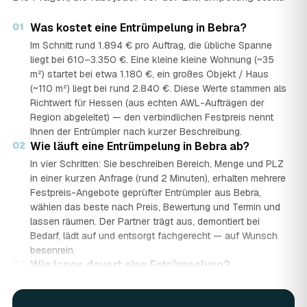
01
Was kostet eine Entrümpelung in Bebra?
Im Schnitt rund 1.894 € pro Auftrag, die übliche Spanne
liegt bei 610–3.350 €. Eine kleine kleine Wohnung (~35
m²) startet bei etwa 1.180 €, ein großes Objekt / Haus
(~110 m²) liegt bei rund 2.840 €. Diese Werte stammen als
Richtwert für Hessen (aus echten AWL-Aufträgen der
Region abgeleitet) — den verbindlichen Festpreis nennt
Ihnen der Entrümpler nach kurzer Beschreibung.
02
Wie läuft eine Entrümpelung in Bebra ab?
In vier Schritten: Sie beschreiben Bereich, Menge und PLZ
in einer kurzen Anfrage (rund 2 Minuten), erhalten mehrere
Festpreis-Angebote geprüfter Entrümpler aus Bebra,
wählen das beste nach Preis, Bewertung und Termin und
lassen räumen. Der Partner trägt aus, demontiert bei
Bedarf, lädt auf und entsorgt fachgerecht — auf Wunsch
besenrein.
03
Wie lange dauert eine Entrümpelung?
Das hängt von der Größe ab: Ein Keller oder einzelner
Raum ist oft an einem halben bis ganzen Tag geräumt,