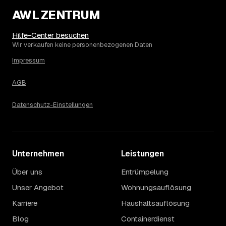
Sondermüllanteil verschieben den Endpreis. Den genauen
AWL ZENTRUM
Betrag für Ihren Fall erfahren Sie erst nach einer kurzen,
kostenlosen Einschätzung.
Hilfe-Center besuchen
Wir verkaufen keine personenbezogenen Daten
Impressum
AGB
Datenschutz-Einstellungen
Unternehmen
Leistungen
Über uns
Entrümpelung
Unser Angebot
Wohnungsauflösung
Karriere
Haushaltsauflösung
Blog
Containerdienst