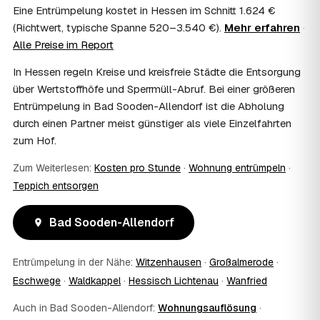
Eine Entrümpelung kostet in Hessen im Schnitt 1.624 €
Im Einzelfall ist das möglich — etwa bei einer
(Richtwert, typische Spanne 520–3.540 €).
Mehr erfahren
·
Wohnungsauflösung im Rahmen von Sozialhilfe oder
Alle Preise im Report
einem vom Amt veranlassten Umzug. Wichtig: Den Antrag
stellen Sie vor Auftragserteilung beim zuständigen Amt
In Hessen regeln Kreise und kreisfreie Städte die Entsorgung
und holen die Kostenübernahme schriftlich ein. AWL
über Wertstoffhöfe und Sperrmüll-Abruf. Bei einer größeren
Zentrum vermittelt die Entrümpler, entscheidet aber nicht
Entrümpelung in Bad Sooden-Allendorf ist die Abholung
über die Kostenübernahme.
08
Bekomme ich einen Entsorgungsnachweis?
durch einen Partner meist günstiger als viele Einzelfahrten
zum Hof.
Ja. Die Partner entsorgen über zugelassene Höfe und
stellen auf Wunsch einen Entsorgungsnachweis aus —
Zum Weiterlesen:
Kosten pro Stunde
·
Wohnung entrümpeln
·
wichtig zum Beispiel für Vermieter, Nachlassverwaltung
oder die eigene Dokumentation.
Teppich entsorgen
09
Muss ich bei der Entrümpelung anwesend sein?
Nicht zwingend. Viele Kunden in Bad Sooden-Allendorf
Bad Sooden-Allendorf
sind nur zur Übergabe und zum Abschluss vor Ort; den
genauen Ablauf — etwa die Schlüsselübergabe —
Entrümpelung in der Nähe:
Witzenhausen
·
Großalmerode
·
stimmen Sie direkt mit dem Entrümpler ab.
10
Was ist im Festpreis enthalten?
Eschwege
·
Waldkappel
·
Hessisch Lichtenau
·
Wanfried
Der Festpreis deckt in der Regel das komplette
Auch in Bad Sooden-Allendorf:
Wohnungsauflösung
·
Ausräumen, Tragen und Verladen, den Transport sowie die