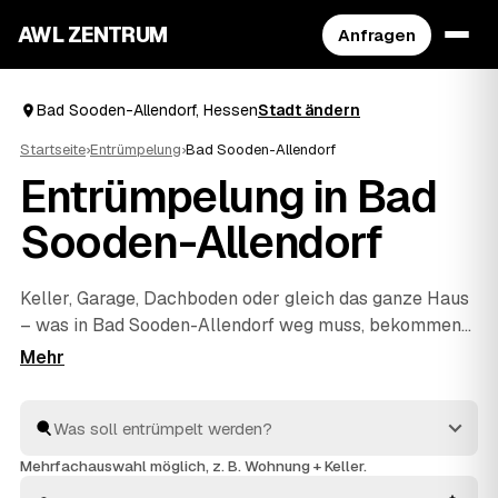
AWL ZENTRUM
Anfragen
Bad Sooden-Allendorf, Hessen
Stadt ändern
Startseite
›
Entrümpelung
›
Bad Sooden-Allendorf
Entrümpelung in Bad
Sooden-Allendorf
Keller, Garage, Dachboden oder gleich das ganze Haus
– was in Bad Sooden-Allendorf weg muss, bekommen
Sie über AWL unkompliziert geregelt. Sie schildern
einmal den Umfang, und mehrere geprüfte Anbieter aus
der Region melden sich mit einem festen Preis zurück.
Auch eine Messie-Wohnung oder eine Entrümpelung
vor dem Verkauf ist dabei kein Problem. Sie
Mehrfachauswahl möglich, z. B. Wohnung + Keller.
vergleichen die Angebote und beauftragen erst, wenn