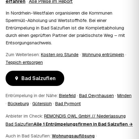
erfahren
·
Alle Preise im Report
Im Einzelfall ist das möglich — etwa bei einer
Wohnungsauflösung im Rahmen von Sozialhilfe oder
In Nordrhein-Westfalen organisieren die Kommunen
einem vom Amt veranlassten Umzug. Wichtig: Den Antrag
Sperrmüll-Abholung und Wertstoffhöfe. Bei einer
stellen Sie vor Auftragserteilung beim zuständigen Amt
Entrümpelung in Bad Salzuflen ist die Komplettabholung
und holen die Kostenübernahme schriftlich ein. AWL
durch einen geprüften Partner der praktischste Weg – mit
Zentrum vermittelt die Entrümpler, entscheidet aber nicht
über die Kostenübernahme.
Entsorgungsnachweis.
08
Bekomme ich einen Entsorgungsnachweis?
Zum Weiterlesen:
Kosten pro Stunde
·
Wohnung entrümpeln
·
Ja. Die Partner entsorgen über zugelassene Höfe und
Teppich entsorgen
stellen auf Wunsch einen Entsorgungsnachweis aus —
wichtig zum Beispiel für Vermieter, Nachlassverwaltung
oder die eigene Dokumentation.
Bad Salzuflen
09
Muss ich bei der Entrümpelung anwesend sein?
Nicht zwingend. Viele Kunden in Bad Salzuflen sind nur
Entrümpelung in der Nähe:
Bielefeld
·
Bad Oeynhausen
·
Minden
zur Übergabe und zum Abschluss vor Ort; den genauen
·
Bückeburg
·
Gütersloh
·
Bad Pyrmont
Ablauf — etwa die Schlüsselübergabe — stimmen Sie
direkt mit dem Entrümpler ab.
Anbieter im Check:
REMONDIS OWL GmbH // Niederlassung
10
Was ist im Festpreis enthalten?
Bad Salzuflen
Alle 1 Entrümpelungsfirmen in Bad Salzuflen →
Der Festpreis deckt in der Regel das komplette
Ausräumen, Tragen und Verladen, den Transport sowie die
Auch in Bad Salzuflen:
Wohnungsauflösung
·
fachgerechte Entsorgung ab — auf Wunsch inklusive