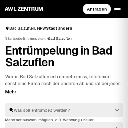
AWL ZENTRUM
Anfragen
Bad Salzuflen, NRW
Stadt ändern
Startseite
›
Entrümpelung
›
Bad Salzuflen
Entrümpelung in Bad
Salzuflen
Wer in Bad Salzuflen entrümpeln muss, telefoniert
sonst eine Firma nach der anderen ab und rät bei jeder
die Kosten neu. Mit AWL beschreiben Sie Ihr Vorhaben
ein einziges Mal – Keller, Dachboden, Wohnung oder
ganzes Haus – und bekommen dafür feste Preise
mehrerer geprüfter Anbieter aus NRW. Sie legen die
Angebote nebeneinander und sehen sofort, welches
Mehrfachauswahl möglich, z. B. Wohnung + Keller.
passt. Beauftragt wird erst, wenn Sie sich entschieden