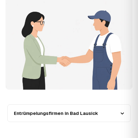
Die Anfrage ist kostenlos und unverbindlich. AWL
Zentrum ist Vermittler: Sie schildern einmal, was raus
muss, und erhalten mehrere Festpreis-Angebote geprüfter
Entrümpler aus Bad Lausick zum Vergleichen. Bezahlt wird
nur der Entrümpler, den Sie selbst auswählen.
12
Was kostet die Entrümpelung einer normalen
Wohnung in Bad Lausick?
Für eine durchschnittliche Wohnung mit rund 65 m² liegen
die Kosten in Bad Lausick bei etwa 1.840 €, das
entspricht im Schnitt rund 30,8 € je Quadratmeter.
Zugänglichkeit (Etage, Aufzug), Menge und Sperrmüllanteil
verschieben den Preis nach oben oder unten — den
genauen Festpreis nennt Ihnen der Entrümpler nach
kurzer Beschreibung.
13
Werden Entrümpelungen in Bad Lausick in
Zukunft teurer?
Seit 2020 verlief die Preisentwicklung in Bad Lausick
Entrümpelungsfirmen in Bad Lausick
stabil (±1 %), mit dem bisherigen Höchststand im Jahr
2021. Eine Prognose lässt sich daraus nicht ableiten,
aber die Daten zeigen: Wer frühzeitig anfragt, sichert sich
das aktuelle Preisniveau als Festpreis — unabhängig