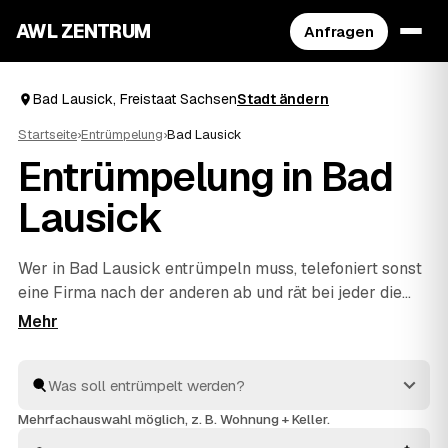
AWL ZENTRUM
Anfragen
Bad Lausick, Freistaat Sachsen
Stadt ändern
Startseite
›
Entrümpelung
›
Bad Lausick
Entrümpelung in Bad
Lausick
Wer in Bad Lausick entrümpeln muss, telefoniert sonst
eine Firma nach der anderen ab und rät bei jeder die
Kosten neu. Mit AWL beschreiben Sie Ihr Vorhaben ein
einziges Mal – Keller, Dachboden, Wohnung oder
ganzes Haus – und bekommen dafür feste Preise
mehrerer geprüfter Anbieter aus Freistaat Sachsen. Sie
legen die Angebote nebeneinander und sehen sofort,
Mehrfachauswahl möglich, z. B. Wohnung + Keller.
welches passt. Beauftragt wird erst, wenn Sie sich