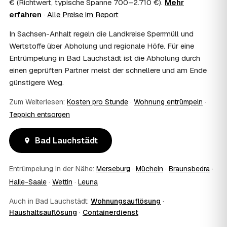
€ (Richtwert, typische Spanne 700–2.710 €).
Mehr
Wohnungsauflösung im Rahmen von Sozialhilfe oder
erfahren
·
Alle Preise im Report
einem vom Amt veranlassten Umzug. Wichtig: Den Antrag
stellen Sie vor Auftragserteilung beim zuständigen Amt
In Sachsen-Anhalt regeln die Landkreise Sperrmüll und
und holen die Kostenübernahme schriftlich ein. AWL
Wertstoffe über Abholung und regionale Höfe. Für eine
Zentrum vermittelt die Entrümpler, entscheidet aber nicht
Entrümpelung in Bad Lauchstädt ist die Abholung durch
über die Kostenübernahme.
08
Bekomme ich einen Entsorgungsnachweis?
einen geprüften Partner meist der schnellere und am Ende
günstigere Weg.
Ja. Die Partner entsorgen über zugelassene Höfe und
stellen auf Wunsch einen Entsorgungsnachweis aus —
Zum Weiterlesen:
Kosten pro Stunde
·
Wohnung entrümpeln
·
wichtig zum Beispiel für Vermieter, Nachlassverwaltung
oder die eigene Dokumentation.
Teppich entsorgen
09
Muss ich bei der Entrümpelung anwesend sein?
Nicht zwingend. Viele Kunden in Bad Lauchstädt sind nur
Bad Lauchstädt
zur Übergabe und zum Abschluss vor Ort; den genauen
Ablauf — etwa die Schlüsselübergabe — stimmen Sie
Entrümpelung in der Nähe:
Merseburg
·
Mücheln
·
Braunsbedra
·
direkt mit dem Entrümpler ab.
10
Was ist im Festpreis enthalten?
Halle-Saale
·
Wettin
·
Leuna
Der Festpreis deckt in der Regel das komplette
Auch in Bad Lauchstädt:
Wohnungsauflösung
·
Ausräumen, Tragen und Verladen, den Transport sowie die
Haushaltsauflösung
·
Containerdienst
fachgerechte Entsorgung ab — auf Wunsch inklusive
besenreiner Übergabe. Es gibt keine versteckten