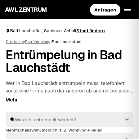
AWL ZENTRUM
Anfragen
Bad Lauchstädt, Sachsen-Anhalt
Stadt ändern
Startseite
›
Entrümpelung
›
Bad Lauchstädt
Entrümpelung in Bad
Lauchstädt
Wer in Bad Lauchstädt entrümpeln muss, telefoniert
sonst eine Firma nach der anderen ab und rät bei jeder
die Kosten neu. Mit AWL beschreiben Sie Ihr Vorhaben
ein einziges Mal – Keller, Dachboden, Wohnung oder
ganzes Haus – und bekommen dafür feste Preise
mehrerer geprüfter Anbieter aus Sachsen-Anhalt. Sie
legen die Angebote nebeneinander und sehen sofort,
Mehrfachauswahl möglich, z. B. Wohnung + Keller.
welches passt. Beauftragt wird erst, wenn Sie sich