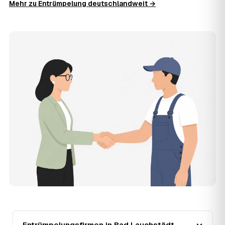
Mehr zu Entrümpelung deutschlandweit →
Zusatzkosten: Was vereinbart ist, gilt. Anrechenbare
Wertgegenstände senken den Endpreis zusätzlich.
11
Was kostet die Anfrage über AWL Zentrum?
Die Anfrage ist kostenlos und unverbindlich. AWL
Zentrum ist Vermittler: Sie schildern einmal, was raus
muss, und erhalten mehrere Festpreis-Angebote geprüfter
Entrümpler aus Bad Lauchstädt zum Vergleichen. Bezahlt
wird nur der Entrümpler, den Sie selbst auswählen.
12
Was kostet die Entrümpelung einer normalen
Wohnung in Bad Lauchstädt?
Für eine durchschnittliche Wohnung mit rund 65 m² liegen
die Kosten in Bad Lauchstädt bei etwa 1.840 €, das
entspricht im Schnitt rund 30,7 € je Quadratmeter.
Zugänglichkeit (Etage, Aufzug), Menge und Sperrmüllanteil
verschieben den Preis nach oben oder unten — den
genauen Festpreis nennt Ihnen der Entrümpler nach
kurzer Beschreibung.
13
Werden Entrümpelungen in Bad Lauchstädt in
Zukunft teurer?
Seit 2020 verlief die Preisentwicklung in Bad Lauchstädt
Entrümpelungsfirmen in Bad Lauchstädt