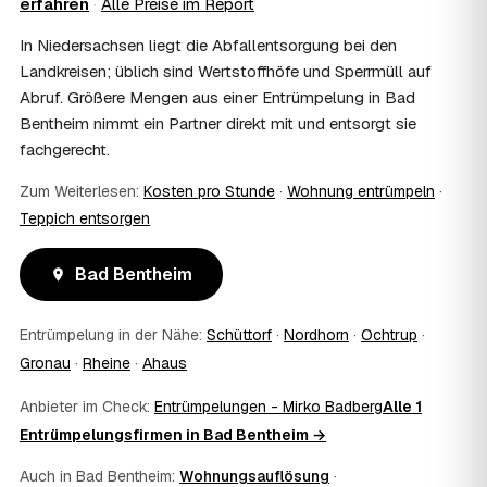
erfahren
·
Alle Preise im Report
Wohnungsauflösung im Rahmen von Sozialhilfe oder
einem vom Amt veranlassten Umzug. Wichtig: Den Antrag
In Niedersachsen liegt die Abfallentsorgung bei den
stellen Sie vor Auftragserteilung beim zuständigen Amt
Landkreisen; üblich sind Wertstoffhöfe und Sperrmüll auf
und holen die Kostenübernahme schriftlich ein. AWL
Abruf. Größere Mengen aus einer Entrümpelung in Bad
Zentrum vermittelt die Entrümpler, entscheidet aber nicht
Bentheim nimmt ein Partner direkt mit und entsorgt sie
über die Kostenübernahme.
08
Bekomme ich einen Entsorgungsnachweis?
fachgerecht.
Ja. Die Partner entsorgen über zugelassene Höfe und
Zum Weiterlesen:
Kosten pro Stunde
·
Wohnung entrümpeln
·
stellen auf Wunsch einen Entsorgungsnachweis aus —
Teppich entsorgen
wichtig zum Beispiel für Vermieter, Nachlassverwaltung
oder die eigene Dokumentation.
09
Muss ich bei der Entrümpelung anwesend sein?
Bad Bentheim
Nicht zwingend. Viele Kunden in Bad Bentheim sind nur
zur Übergabe und zum Abschluss vor Ort; den genauen
Entrümpelung in der Nähe:
Schüttorf
·
Nordhorn
·
Ochtrup
·
Ablauf — etwa die Schlüsselübergabe — stimmen Sie
Gronau
·
Rheine
·
Ahaus
direkt mit dem Entrümpler ab.
10
Was ist im Festpreis enthalten?
Anbieter im Check:
Entrümpelungen - Mirko Badberg
Alle 1
Der Festpreis deckt in der Regel das komplette
Entrümpelungsfirmen in Bad Bentheim →
Ausräumen, Tragen und Verladen, den Transport sowie die
fachgerechte Entsorgung ab — auf Wunsch inklusive
Auch in Bad Bentheim:
Wohnungsauflösung
·
besenreiner Übergabe. Es gibt keine versteckten