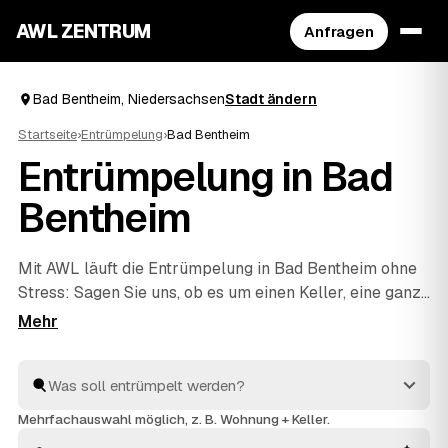
AWL ZENTRUM
Anfragen
Bad Bentheim, Niedersachsen
Stadt ändern
Startseite
›
Entrümpelung
›
Bad Bentheim
Entrümpelung in Bad
Bentheim
Mit AWL läuft die Entrümpelung in Bad Bentheim ohne
Stress: Sagen Sie uns, ob es um einen Keller, eine ganze
Wohnung, ein Haus oder eine Messie-Wohnung geht,
und Sie bekommen dafür mehrere Festpreis-Angebote
auf einmal. Die Anbieter sind geprüft und aus Ihrer
Nähe – von Bad Bentheim bis
Schüttorf
und
Nordhorn
.
So sparen Sie sich das einzelne Anfragen und sehen
Mehrfachauswahl möglich, z. B. Wohnung + Keller.
direkt, welches Angebot am besten passt.