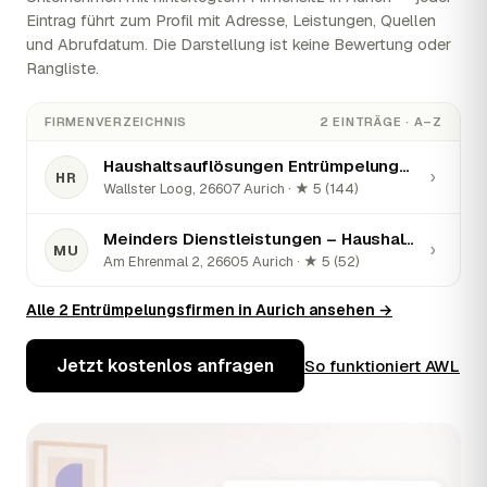
Eintrag führt zum Profil mit Adresse, Leistungen, Quellen
und Abrufdatum. Die Darstellung ist keine Bewertung oder
Rangliste.
FIRMENVERZEICHNIS
2 EINTRÄGE · A–Z
Haushaltsauflösungen Entrümpelungen Entsorgung Ihlow, Aurich, Emden, Leer, Norden Familie Reek
›
HR
Wallster Loog, 26607 Aurich · ★ 5 (144)
Meinders Dienstleistungen – Haushaltsauflösungen, Entrümpelung, Umzüge & Hausservice in Aurich, Leer, Emden & Umgebung
›
MU
Am Ehrenmal 2, 26605 Aurich · ★ 5 (52)
Alle 2 Entrümpelungsfirmen in Aurich ansehen →
Jetzt kostenlos anfragen
So funktioniert AWL