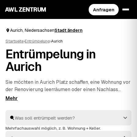
AWL ZENTRUM
Anfragen
Aurich, Niedersachsen
Stadt ändern
Startseite
›
Entrümpelung
›
Aurich
Entrümpelung in
Aurich
Sie möchten in Aurich Platz schaffen, eine Wohnung vor
der Renovierung leerräumen oder einen Nachlass
auflösen? Beschreiben Sie Ihren Auftrag bei AWL
einmal, und schon erreichen Sie Festpreis-Angebote
von geprüften Entrümplern aus Niedersachsen. Vom
einzelnen Raum bis zur kompletten
Haushaltsauflösung
wird alles fachgerecht ausgeräumt
Mehrfachauswahl möglich, z. B. Wohnung + Keller.
und entsorgt. Sie behalten die Kosten von Anfang an im