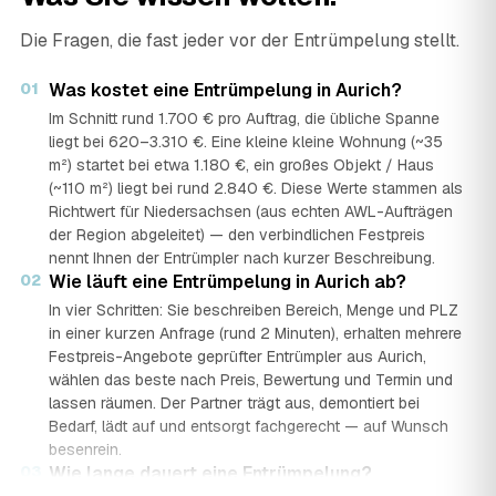
Die Fragen, die fast jeder vor der Entrümpelung stellt.
01
Was kostet eine Entrümpelung in Aurich?
Im Schnitt rund 1.700 € pro Auftrag, die übliche Spanne
liegt bei 620–3.310 €. Eine kleine kleine Wohnung (~35
m²) startet bei etwa 1.180 €, ein großes Objekt / Haus
(~110 m²) liegt bei rund 2.840 €. Diese Werte stammen als
Richtwert für Niedersachsen (aus echten AWL-Aufträgen
der Region abgeleitet) — den verbindlichen Festpreis
nennt Ihnen der Entrümpler nach kurzer Beschreibung.
02
Wie läuft eine Entrümpelung in Aurich ab?
In vier Schritten: Sie beschreiben Bereich, Menge und PLZ
in einer kurzen Anfrage (rund 2 Minuten), erhalten mehrere
Festpreis-Angebote geprüfter Entrümpler aus Aurich,
wählen das beste nach Preis, Bewertung und Termin und
lassen räumen. Der Partner trägt aus, demontiert bei
Bedarf, lädt auf und entsorgt fachgerecht — auf Wunsch
besenrein.
03
Wie lange dauert eine Entrümpelung?