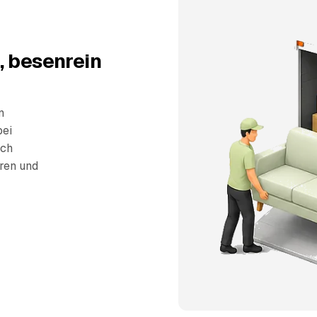
, besenrein
n
bei
sch
eren und