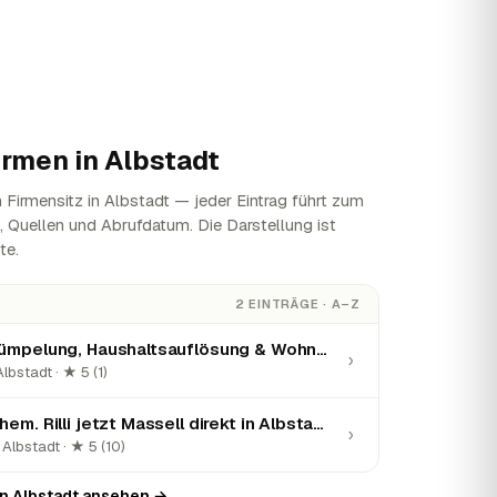
irmen in
Albstadt
Firmensitz in Albstadt — jeder Eintrag führt zum
n, Quellen und Abrufdatum. Die Darstellung ist
te.
2 EINTRÄGE · A–Z
Rümpel TIM | Entrümpelung, Haushaltsauflösung & Wohnungsauflösung
›
bstadt · ★ 5 (1)
Wir räumen auf! ehem. Rilli jetzt Massell direkt in Albstadt Haushaltsauflösungen Entrümpelungen
›
Albstadt · ★ 5 (10)
in Albstadt ansehen →