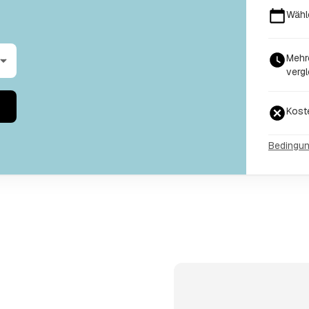
Wähl
Mehr
vergl
Kost
Bedingu