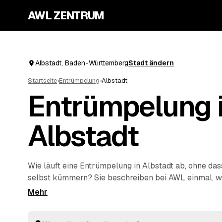
AWL ZENTRUM
Albstadt, Baden-Württemberg
Stadt ändern
Startseite
›
Entrümpelung
›
Albstadt
Entrümpelung 
Albstadt
Wie läuft eine Entrümpelung in Albstadt ab, ohne das
selbst kümmern? Sie beschreiben bei AWL einmal, w
einzelnen Keller bis zur kompletten
Haushaltsauflös
sich geprüfte Anbieter aus Baden-Württemberg mit v
Festpreisen. Sie wählen das beste Angebot aus, der R