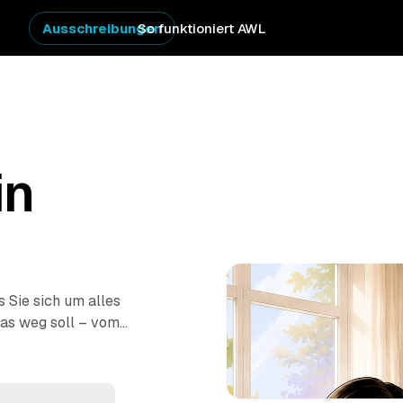
Ausschreibungen
So funktioniert AWL
in
s Sie sich um alles
as weg soll – vom
ung
–, dann melden
erbindlichen
est passiert vor Ort: