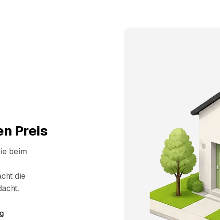
n Preis
die beim
cht die
dacht.
g