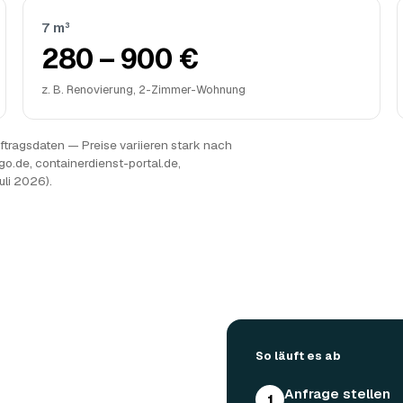
7 m³
280 – 900 €
z. B. Renovierung, 2-Zimmer-Wohnung
tragsdaten — Preise variieren stark nach
go.de, containerdienst-portal.de,
uli 2026).
So läuft es ab
Anfrage stellen
1