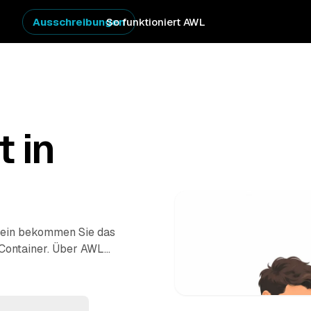
Ausschreibungen
So funktioniert AWL
t in
allein bekommen Sie das
 Container. Über AWL
nschnitt oder
-Angebote geprüfter
ie sich um die Logistik