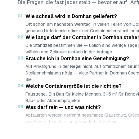
Die Fragen, die fast jeder stellt — bevor er auf „Anf
01
Wie schnell wird in Dornhan geliefert?
Oft schon am nächsten Werktag, in vielen Teilen von D
genauen Liefertermin stimmt der Containerdienst mit Ihne
02
Wie lange darf der Container in Dornhan stehe
Die Standzeit bestimmen Sie — üblich sind wenige Tage
wählen den Zeitraum einfach in der Anfrage.
03
Brauche ich in Dornhan eine Genehmigung?
Auf Privatgrund in der Regel nicht. Auf öffentlichem Grund
Stellgenehmigung nötig — viele Partner in Dornhan über
Sie.
04
Welche Containergröße ist die richtige?
Faustregel: Big Bag für kleine Mengen, 3–5 m³ für Renov
Bau- oder Abbruchprojekte.
05
Was darf rein — und was nicht?
Abfallarten werden getrennt gesammelt (Bauschutt, Grüns
wie Asbest braucht eine gesonderte Annahme.
06
Was kostet ein Container in Dornhan?
Laut Marktrecherche (keine AWL-eigenen Auftragsdaten)