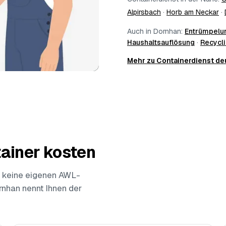
Alpirsbach
·
Horb am Neckar
·
Auch in Dornhan:
Entrümpelu
Haushaltsauflösung
·
Recycl
Mehr zu Containerdienst d
ainer kosten
 keine eigenen AWL-
ornhan nennt Ihnen der