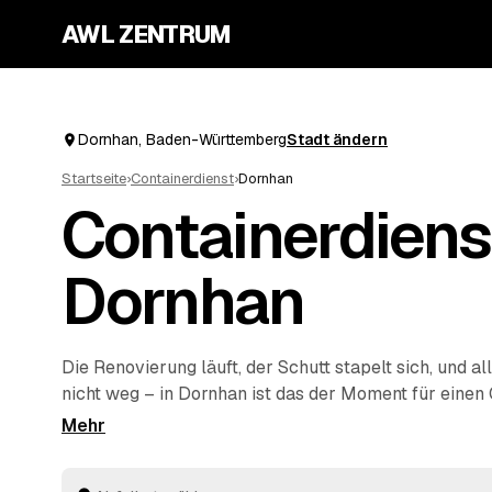
AWL ZENTRUM
Dornhan, Baden-Württemberg
Stadt ändern
Startseite
›
Containerdienst
›
Dornhan
Containerdiens
Dornhan
Die Renovierung läuft, der Schutt stapelt sich, und 
nicht weg – in Dornhan ist das der Moment für einen
beschreiben Sie einmal, ob Bauschutt, Sperrmüll, Grü
Mischabfall anfällt, und sammeln mehrere Festpreis
Anbieter ein. Geliefert und abgeholt wird, ohne dass S