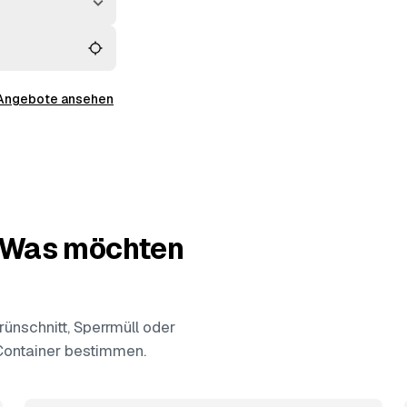
 Dornhan und
n, wenn der Preis
 Angebote ansehen
— Was möchten
ünschnitt, Sperrmüll oder
 Container bestimmen.