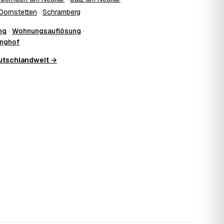
Dornstetten
·
Schramberg
ng
·
Wohnungsauflösung
·
inghof
eutschlandweit →