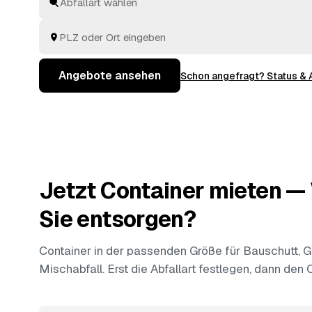
kümmern müssen. Sie vergleichen die Angebote aus
Oberndorf am Neckar
und
Sulz am Neckar
und buche
stimmt.
Angebote ansehen
Schon angefragt? Status &
Jetzt Container mieten 
Sie entsorgen?
Container in der passenden Größe für Bauschutt, Gr
Mischabfall. Erst die Abfallart festlegen, dann den