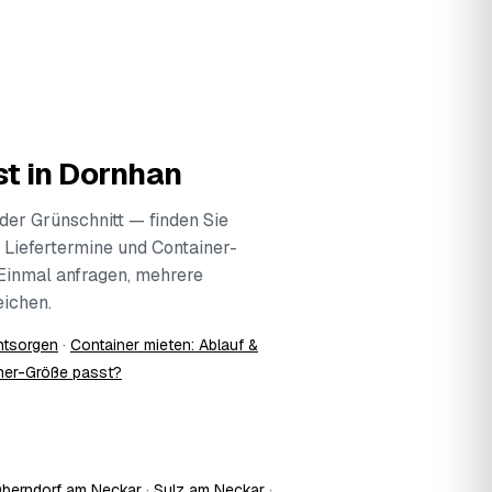
t in Dornhan
der Grünschnitt — finden Sie
 Liefertermine und Container-
 Einmal anfragen, mehrere
ichen.
ntsorgen
·
Container mieten: Ablauf &
ner-Größe passt?
berndorf am Neckar
·
Sulz am Neckar
·