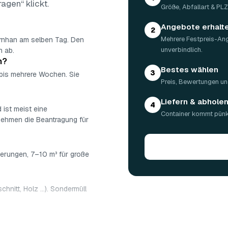
ragen“ klickt.
Größe, Abfallart & PL
Angebote erhalt
2
Mehrere Festpreis-An
ornhan am selben Tag. Den
unverbindlich.
n ab.
n?
Bestes wählen
3
 bis mehrere Wochen. Sie
Preis, Bewertungen un
Liefern & abhole
4
 ist meist eine
Container kommt pünkt
nehmen die Beantragung für
ierungen, 7–10 m³ für große
chnitt, Holz …). Sondermüll
: 5 m³ ca. 180–500 €, 7 m³