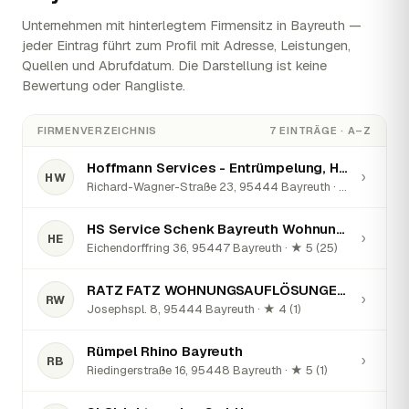
Unternehmen mit hinterlegtem Firmensitz in Bayreuth —
jeder Eintrag führt zum Profil mit Adresse, Leistungen,
Quellen und Abrufdatum. Die Darstellung ist keine
Bewertung oder Rangliste.
FIRMENVERZEICHNIS
7 EINTRÄGE · A–Z
Hoffmann Services - Entrümpelung, Haushaltsauflösung, Wohnungsauflösung
›
HW
Richard-Wagner-Straße 23, 95444 Bayreuth · ★ 5 (188)
HS Service Schenk Bayreuth Wohnungsauflösungen Haushaltsauflösungen Entrümpelungen
›
HE
Eichendorffring 36, 95447 Bayreuth · ★ 5 (25)
RATZ FATZ WOHNUNGSAUFLÖSUNGEN®
›
RW
Josephspl. 8, 95444 Bayreuth · ★ 4 (1)
Rümpel Rhino Bayreuth
›
RB
Riedingerstraße 16, 95448 Bayreuth · ★ 5 (1)