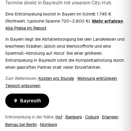
Termine direkt in
Bayreuth
mit unserem City-Hub.
Kosten?
Im Einzelfall ist das möglich — etwa bei einer
Eine Entrümpelung kostet in Bayern im Schnitt 1.745 €
Wohnungsauflösung im Rahmen von Sozialhilfe oder
(Richtwert, typische Spanne 720–2.800 €).
Mehr erfahren
·
einem vom Amt veranlassten Umzug. Wichtig: Den Antrag
Alle Preise im Report
stellen Sie vor Auftragserteilung beim zuständigen Amt
und holen die Kostenübernahme schriftlich ein. AWL
In Bayern liegt die Abfallentsorgung bei den Landkreisen und
Zentrum vermittelt die Entrümpler, entscheidet aber nicht
kreisfreien Städten; üblich sind Wertstoffhöfe und eine
über die Kostenübernahme.
Sperrmüll-Abholung auf Abruf. Bei einer größeren
08
Bekomme ich einen Entsorgungsnachweis?
Entrümpelung in Bayreuth lohnt die Komplettabholung durch
Ja. Die Partner entsorgen über zugelassene Höfe und
einen geprüften Partner statt vieler Einzelfahrten.
stellen auf Wunsch einen Entsorgungsnachweis aus —
wichtig zum Beispiel für Vermieter, Nachlassverwaltung
Zum Weiterlesen:
Kosten pro Stunde
·
Wohnung entrümpeln
·
oder die eigene Dokumentation.
Teppich entsorgen
09
Muss ich bei der Entrümpelung anwesend sein?
Nicht zwingend. Viele Kunden in Bayreuth sind nur zur
Übergabe und zum Abschluss vor Ort; den genauen
Bayreuth
Ablauf — etwa die Schlüsselübergabe — stimmen Sie
direkt mit dem Entrümpler ab.
Entrümpelung in der Nähe:
Hof
·
Bamberg
·
Coburg
·
Erlangen
·
10
Was ist im Festpreis enthalten?
Bernau bei Berlin
·
Nürnberg
Der Festpreis deckt in der Regel das komplette