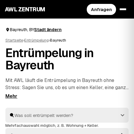
AWL ZENTRUM
Anfragen
Bayreuth, BY
Stadt ändern
Startseite
›
Entrümpelung
›
Bayreuth
Entrümpelung in
Bayreuth
Mit AWL läuft die Entrümpelung in Bayreuth ohne
Stress: Sagen Sie uns, ob es um einen Keller, eine ganze
Wohnung, ein Haus oder eine Messie-Wohnung geht,
und Sie bekommen dafür mehrere Festpreis-Angebote
auf einmal. Die Anbieter sind geprüft und aus Ihrer
Nähe – von Bayreuth bis
Hof
und
Bamberg
. So sparen
Sie sich das einzelne Anfragen und sehen direkt,
Mehrfachauswahl möglich, z. B. Wohnung + Keller.
welches Angebot am besten passt.