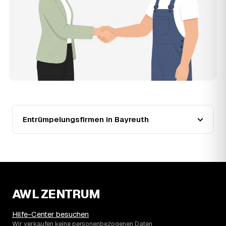
teurer?
Seit 2022 verlief die Preisentwicklung in Bayreuth stabil
(±1 %), mit dem bisherigen Höchststand im Jahr 2023.
Eine Prognose lässt sich daraus nicht ableiten, aber die
Daten zeigen: Wer frühzeitig anfragt, sichert sich das
aktuelle Preisniveau als Festpreis — unabhängig davon,
wie sich der Markt weiterentwickelt.
14
Warum schwankt der Preis zwischen 720 und
2.800 € in Bayreuth?
Die Spanne ergibt sich vor allem aus Menge und
Zugänglichkeit: Ein einzelner Keller oder Dachboden liegt
Entrümpelungsfirmen in Bayreuth
eher am unteren Ende, eine voll möblierte Wohnung mit
Etage ohne Aufzug oder viel Sperrmüll eher am oberen.
Auch anrechenbare Wertgegenstände oder ein hoher
Sondermüllanteil verschieben den Endpreis. Den genauen
Betrag für Ihren Fall erfahren Sie erst nach einer kurzen,
kostenlosen Einschätzung.
AWL ZENTRUM
Hilfe-Center besuchen
Wir verkaufen keine personenbezogenen Daten