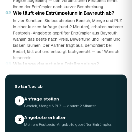
Region abgeleitet) — den verbindlichen Festpreis nennt
Ihnen der Entrümpler nach kurzer Beschreibung.
02
Wie läuft eine Entrümpelung in Bayreuth ab?
In vier Schritten: Sie beschreiben Bereich, Menge und PLZ
in einer kurzen Anfrage (rund 2 Minuten), erhalten mehrere
Festpreis-Angebote geprüfter Entrümpler aus Bayreuth,
wählen das beste nach Preis, Bewertung und Termin und
lassen räumen. Der Partner trägt aus, demontiert bei
Bedarf, lädt auf und entsorgt fachgerecht — auf Wunsch
besenrein.
03
Wie lange dauert eine Entrümpelung?
Das hängt von der Größe ab: Ein Keller oder einzelner
Raum ist oft an einem halben bis ganzen Tag geräumt,
eine komplette Wohnung oder ein Haus in Bayreuth kann
So läuft es ab
ein bis zwei Tage dauern. Einen Termin gibt es häufig
schon innerhalb weniger Tage, bei akuten Fällen wie einer
Anfrage stellen
1
Messie-Wohnung auch kurzfristig.
Bereich, Menge & PLZ — dauert 2 Minuten.
04
Welche Gegenstände werden bei der
Entrümpelung entsorgt?
Angebote erhalten
2
Mitgenommen wird praktisch der gesamte Hausrat: Möbel,
Mehrere Festpreis-Angebote geprüfter Entrümpler.
Elektrogeräte, Teppiche, Kleidung, Kartons, Sperrmüll