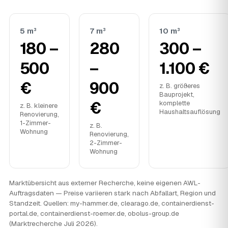
5 m³
7 m³
10 m³
180 –
280
300 –
500
–
1.100 €
€
900
z. B. größeres
Bauprojekt,
€
komplette
z. B. kleinere
Haushaltsauflösung
Renovierung,
1-Zimmer-
z. B.
Wohnung
Renovierung,
2-Zimmer-
Wohnung
Marktübersicht aus externer Recherche, keine eigenen AWL-
Auftragsdaten — Preise variieren stark nach Abfallart, Region und
Standzeit. Quellen: my-hammer.de, clearago.de, containerdienst-
portal.de, containerdienst-roemer.de, obolus-group.de
(Marktrecherche Juli 2026).