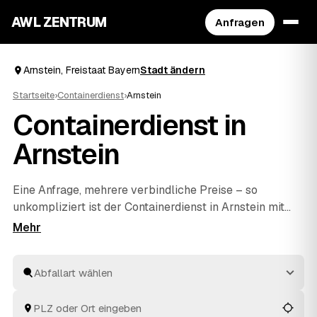
AWL ZENTRUM
Anfragen
Arnstein, Freistaat Bayern
Stadt ändern
Startseite
›
Containerdienst
›
Arnstein
Containerdienst in
Arnstein
Eine Anfrage, mehrere verbindliche Preise – so
unkompliziert ist der Containerdienst in Arnstein mit
AWL. Sie geben an, welche Abfallart raus soll und wie
viel ungefähr anfällt, und geprüfte Anbieter aus der
Region melden sich mit ihrem Festpreis. Der Container
kommt zu Ihnen, wird befüllt und wieder abgeholt, die
Entsorgung läuft fachgerecht. Sie vergleichen die
Angebote aus Arnstein und
Karlstadt
und
Hammelburg