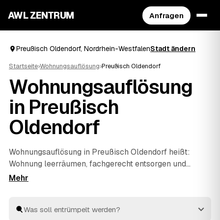
AWL ZENTRUM
Anfragen
Preußisch Oldendorf, Nordrhein-Westfalen
Stadt ändern
Startseite
›
Wohnungsauflösung
›
Preußisch Oldendorf
Wohnungsauflösung
in Preußisch
Oldendorf
Wohnungsauflösung in Preußisch Oldendorf heißt:
Wohnung leerräumen, fachgerecht entsorgen und
besenrein an den Vermieter übergeben. Genau dafür
finden Sie über AWL die passenden Anbieter – ob nach
einem Umzug, beim Auszug eines Angehörigen oder im
Erbfall. Statt jeden einzeln anzuschreiben, stellen Sie