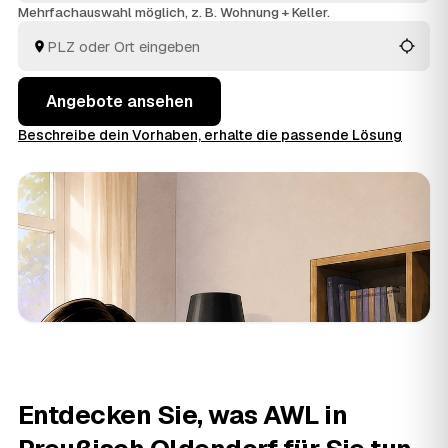
eine Anfrage und erhalten mehrere Festpreis-Angebote
Mehrfachauswahl möglich, z. B. Wohnung + Keller.
nebeneinander. Alle Anbieter sind geprüft und arbeiten
in Preußisch Oldendorf und
Lübbecke
und
Espelkamp
.
Angebote ansehen
Beschreibe dein Vorhaben, erhalte die passende Lösung
Entdecken Sie, was AWL in