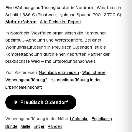
09
Muss ich bei der Wohnungsauflösung anwesend
Eine Wohnungsauflösung kostet in Nordrhein-Westfalen im
sein?
Schnitt 1.686 € (Richtwert, typische Spanne 790–2.700 €).
Nicht zwingend. Viele Auflösungen in Preußisch
Mehr erfahren
·
Alle Preise im Report
Oldendorf laufen nach Schlüsselübergabe ohne Sie ab —
praktisch, wenn Sie weiter entfernt wohnen. Sie können
In Nordrhein-Westfalen organisieren die Kommunen
aber jederzeit dabei sein, etwa um Wertsachen oder
Sperrmüll-Abholung und Wertstoffhöfe. Bei einer
persönliche Unterlagen vorab zu sichern.
10
Wohnungsauflösung in Preußisch Oldendorf ist die
Bekomme ich einen Entsorgungsnachweis?
Komplettabholung durch einen geprüften Partner der
Ja. Auf Wunsch erhalten Sie einen Entsorgungsnachweis
praktischste Weg – mit Entsorgungsnachweis.
über die fachgerechte Verwertung — wichtig als Beleg
gegenüber Vermieter, Behörden oder für die
Zum Weiterlesen:
Nachlass entrümpeln
·
Was ist eine
Erbengemeinschaft.
11
Was passiert mit dem Abfall?
Wohnungsauflösung?
·
Haushaltsauflösung in der
Erbengemeinschaft
Fachgerechte Entsorgung über zugelassene Höfe —
Wertstoffe werden recycelt oder gespendet, mit
Nachweis.
Preußisch Oldendorf
12
Was kostet die Anfrage?
Die Anfrage ist kostenlos und unverbindlich. Sie
Wohnungsauflösung in der Nähe:
Lübbecke
·
Espelkamp
·
vergleichen mehrere Festpreis-Angebote aus Preußisch
Oldendorf und entscheiden in Ruhe — bezahlt wird nur die
Bünde
·
Melle
·
Enger
·
Rahden