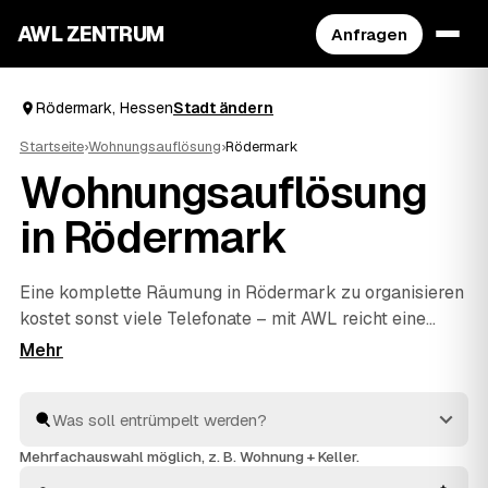
AWL ZENTRUM
Anfragen
Rödermark, Hessen
Stadt ändern
Startseite
›
Wohnungsauflösung
›
Rödermark
Wohnungsauflösung
in Rödermark
Eine komplette Räumung in Rödermark zu organisieren
kostet sonst viele Telefonate – mit AWL reicht eine
einzige Anfrage. Sie sagen, was weg soll, und
bekommen Festpreis-Angebote mehrerer geprüfter
Anbieter aus Rödermark und
Dietzenbach
und
Rodgau
zum Vergleich. Vom letzten Karton bis zur besenreinen
Übergabe an Ihren Vermieter kümmern sich die Profis
Mehrfachauswahl möglich, z. B. Wohnung + Keller.
um alles. Sie wählen nur noch aus, wer den Auftrag