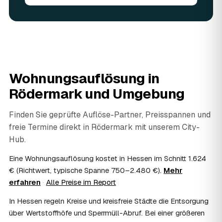
angerechnet — das senkt Ihre Kosten. Brauchbares wird
weitergegeben oder gespendet, nur der Rest wird
fachgerecht entsorgt.
07
Werden Wertsachen angerechnet?
Ja. Verwertbares wird begutachtet und mindert den Preis
— das geben Sie einfach in der Anfrage an.
08
Ist eine Wohnungsauflösung steuerlich
Wohnungsauflösung in
absetzbar?
Rödermark
und Umgebung
In vielen Fällen ja: Als haushaltsnahe Dienstleistung
lassen sich Arbeits- und Fahrtkosten anteilig von der
Steuer absetzen, bei einer Auflösung im Erbfall unter
Finden Sie geprüfte Auflöse-Partner, Preisspannen und
Umständen als Nachlassverbindlichkeit. Sie erhalten eine
freie Termine direkt in
Rödermark
mit unserem City-
ordentliche Rechnung mit ausgewiesenem Lohnanteil; die
Hub.
genaue Anrechnung klären Sie mit Ihrem Steuerberater.
09
Muss ich bei der Wohnungsauflösung anwesend
Eine Wohnungsauflösung kostet in Hessen im Schnitt 1.624
sein?
€ (Richtwert, typische Spanne 750–2.480 €).
Mehr
Nicht zwingend. Viele Auflösungen in Rödermark laufen
erfahren
·
Alle Preise im Report
nach Schlüsselübergabe ohne Sie ab — praktisch, wenn
Sie weiter entfernt wohnen. Sie können aber jederzeit
In Hessen regeln Kreise und kreisfreie Städte die Entsorgung
dabei sein, etwa um Wertsachen oder persönliche
über Wertstoffhöfe und Sperrmüll-Abruf. Bei einer größeren
Unterlagen vorab zu sichern.