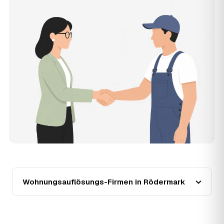
renoviert) verschieben den Preis nach oben oder unten —
den genauen Festpreis nennt Ihnen der Partner nach
kurzer Beschreibung.
14
Werden Wohnungsauflösungen in Rödermark
teurer?
Seit 2021 verlief die Preisentwicklung in Rödermark
fallend (−11 %), mit dem bisherigen Höchststand im Jahr
2021. Eine Prognose lässt sich daraus nicht ableiten,
aber wer frühzeitig anfragt, sichert sich das aktuelle
Preisniveau als Festpreis — unabhängig von der weiteren
Marktentwicklung.
15
Warum liegt die Preisspanne zwischen 750 und
2.480 € in Rödermark?
Die Spanne ergibt sich vor allem aus Wohnfläche und
Möblierungsgrad: Eine kleine, kaum möblierte Wohnung
liegt eher am unteren Ende, eine voll eingerichtete
Wohnung mit Etage ohne Aufzug oder viel Sperrmüll eher
Wohnungsauflösungs-Firmen in Rödermark
am oberen. Anrechenbare Wertgegenstände senken den
Endpreis zusätzlich. Den genauen Betrag für Ihre
Wohnung erfahren Sie erst nach einer kurzen,
kostenlosen Einschätzung.