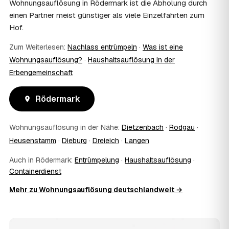
Wohnungsauflösung in Rödermark ist die Abholung durch
10
Bekomme ich einen Entsorgungsnachweis?
einen Partner meist günstiger als viele Einzelfahrten zum
Ja. Auf Wunsch erhalten Sie einen Entsorgungsnachweis
Hof.
über die fachgerechte Verwertung — wichtig als Beleg
gegenüber Vermieter, Behörden oder für die
Zum Weiterlesen:
Nachlass entrümpeln
·
Was ist eine
Erbengemeinschaft.
Wohnungsauflösung?
·
Haushaltsauflösung in der
11
Was passiert mit dem Abfall?
Erbengemeinschaft
Fachgerechte Entsorgung über zugelassene Höfe —
Wertstoffe werden recycelt oder gespendet, mit
Rödermark
Nachweis.
12
Was kostet die Anfrage?
Die Anfrage ist kostenlos und unverbindlich. Sie
Wohnungsauflösung in der Nähe:
Dietzenbach
·
Rodgau
·
vergleichen mehrere Festpreis-Angebote aus Rödermark
Heusenstamm
·
Dieburg
·
Dreieich
·
Langen
und entscheiden in Ruhe — bezahlt wird nur die Leistung,
die Sie tatsächlich beauftragen.
Auch in Rödermark:
Entrümpelung
·
Haushaltsauflösung
·
13
Was kostet die Auflösung einer normal großen
Containerdienst
Wohnung in Rödermark?
Mehr zu Wohnungsauflösung deutschlandweit →
Für eine durchschnittliche Wohnung mit rund 65 m² liegen
die Kosten in Rödermark bei etwa 1.820 €, das entspricht
rund 30,8 € je Quadratmeter. Möblierungsgrad,
Zugänglichkeit und die Art der Übergabe (besenrein oder