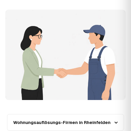
Zugänglichkeit und die Art der Übergabe (besenrein oder
renoviert) verschieben den Preis nach oben oder unten —
den genauen Festpreis nennt Ihnen der Partner nach
kurzer Beschreibung.
14
Werden Wohnungsauflösungen in Rheinfelden
teurer?
Seit 2020 verlief die Preisentwicklung in Rheinfelden
steigend (+37 %), mit dem bisherigen Höchststand im Jahr
2024. Eine Prognose lässt sich daraus nicht ableiten,
aber wer frühzeitig anfragt, sichert sich das aktuelle
Preisniveau als Festpreis — unabhängig von der weiteren
Marktentwicklung.
15
Warum liegt die Preisspanne zwischen 750 und
2.810 € in Rheinfelden?
Die Spanne ergibt sich vor allem aus Wohnfläche und
Möblierungsgrad: Eine kleine, kaum möblierte Wohnung
liegt eher am unteren Ende, eine voll eingerichtete
Wohnung mit Etage ohne Aufzug oder viel Sperrmüll eher
am oberen. Anrechenbare Wertgegenstände senken den
Wohnungsauflösungs-Firmen in Rheinfelden
Endpreis zusätzlich. Den genauen Betrag für Ihre