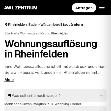
AWL ZENTRUM
Anfragen
Rheinfelden, Baden-Württemberg
Stadt ändern
Startseite
›
Wohnungsauflösung
›
Rheinfelden
Wohnungsauflösung
in Rheinfelden
Eine Wohnungsauflösung ist oft mit Zeitdruck und einem
Berg an Hausrat verbunden – in Rheinfelden nimmt
Ihnen AWL die Anbietersuche ab. Sie geben den Umfang
einmal an und bekommen die Festpreis-Angebote
mehrerer Profis nebeneinander, ohne selbst
herumzutelefonieren. Erst wird ausgeräumt und
fachgerecht entsorgt, dann die Wohnung besenrein
Mehrfachauswahl möglich, z. B. Wohnung + Keller.
übergeben. Sie vergleichen in Ruhe und geben den