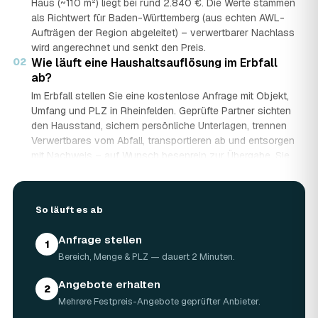
Haus (~110 m²) liegt bei rund 2.840 €. Die Werte stammen
als Richtwert für Baden-Württemberg (aus echten AWL-
Aufträgen der Region abgeleitet) – verwertbarer Nachlass
wird angerechnet und senkt den Preis.
02
Wie läuft eine Haushaltsauflösung im Erbfall
ab?
Im Erbfall stellen Sie eine kostenlose Anfrage mit Objekt,
Umfang und PLZ in Rheinfelden. Geprüfte Partner sichten
den Hausstand, sichern persönliche Unterlagen, trennen
Verwertbares vom Abfall, transportieren ab und entsorgen
mit Nachweis – auf Wunsch besenrein zur Übergabe. Sie
erhalten mehrere Festpreis-Angebote und entscheiden in
Ruhe, gerade wenn mehrere Erben beteiligt sind.
03
Werden Wertgegenstände und Antiquitäten
So läuft es ab
angerechnet?
Ja. Antiquitäten, Möbel, Schmuck und ganze Sammlungen
Anfrage stellen
1
aus dem Nachlass werden fachkundig begutachtet und
Bereich, Menge & PLZ — dauert 2 Minuten.
auf den Preis angerechnet. Bei wertvollem Hausstand
kann die Haushaltsauflösung in Rheinfelden dadurch
Angebote erhalten
2
nahezu kostenneutral werden – in Einzelfällen bis hin zu
Mehrere Festpreis-Angebote geprüfter Anbieter.
Nullkosten.