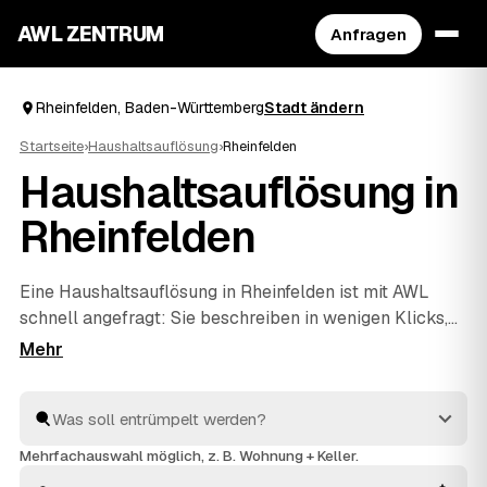
AWL ZENTRUM
Anfragen
Rheinfelden, Baden-Württemberg
Stadt ändern
Startseite
›
Haushaltsauflösung
›
Rheinfelden
Haushaltsauflösung in
Rheinfelden
Eine Haushaltsauflösung in Rheinfelden ist mit AWL
schnell angefragt: Sie beschreiben in wenigen Klicks,
was raus soll, und bekommen dafür Festpreis-
Angebote geprüfter Anbieter aus Ihrer Region. Ob ein
einzelner Raum oder der komplette Hausstand aus
einem Nachlass – die Profis räumen aus, entsorgen
fachgerecht und rechnen verwertbare Gegenstände auf
Mehrfachauswahl möglich, z. B. Wohnung + Keller.
den Preis an. Statt einzeln zu telefonieren, vergleichen