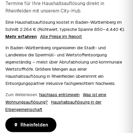
Termine für Ihre Haushaltsauflösung direkt in
steuerlich absetzbar?
Rheinfelden
mit unserem City-Hub.
Häufig ja: Im Nachlass können die Kosten einer
Haushaltsauflösung als Nachlassverbindlichkeit die
Eine Haushaltsauflösung kostet in Baden-Württemberg im
Erbschaftsteuer mindern, bei vermieteten Objekten teils
Schnitt 2.264 € (Richtwert, typische Spanne 850–4.440 €).
als Werbungskosten. Sie erhalten eine ordentliche
Mehr erfahren
·
Alle Preise im Report
Rechnung als Beleg. Verbindlich klärt das Ihr
Steuerberater – wir liefern die nötigen Unterlagen.
In Baden-Württemberg organisieren die Stadt- und
08
Muss ich als Erbe in Rheinfelden vor Ort
Landkreise die Sperrmüll- und Wertstoffentsorgung
anwesend sein?
eigenständig – meist über Abrufabholung und kommunale
Nein, Sie müssen nicht durchgängig anwesend sein. Viele
Wertstoffhöfe. Größere Mengen aus einer
Erben übergeben in Rheinfelden nur die Schlüssel und
Haushaltsauflösung in Rheinfelden übernimmt ein
lassen sich per Fotos auf dem Laufenden halten. Eine
kurze Übergabe zu Beginn und zur besenreinen Abnahme
Entsorgungspartner inklusive fachgerechtem Nachweis.
genügt meist.
09
Bekomme ich einen Entsorgungsnachweis?
Zum Weiterlesen:
Nachlass entrümpeln
·
Was ist eine
Wohnungsauflösung?
·
Haushaltsauflösung in der
Ja. Sie erhalten auf Wunsch einen Entsorgungs- bzw.
Verwertungsnachweis über die fachgerechte Entsorgung.
Erbengemeinschaft
So ist dokumentiert, dass der Hausstand in Rheinfelden
umweltgerecht und rechtssicher entsorgt wurde.
Rheinfelden
10
Wie schnell ist ein Termin in Rheinfelden frei?