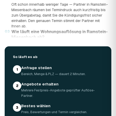
Oft schon innerhalb weniger Tage — Partner in Ramstein-
Miesenbach räumen bei Termindruck auch kurzfristig bis
zum Übergabetag, damit Sie die Kündigungsfrist sicher
einhalten. Den genauen Termin stimmt der Partner mit
Ihnen ab.
03
Wie läuft eine Wohnungsauflösung in Ramstein-
Miesenbach ab?
In vier Schritten: Sie stellen in rund 2 Minuten eine
kostenlose Anfrage mit Bereich, Menge und PLZ. Geprüfte
Auflöse-Partner aus Ramstein-Miesenbach senden
So läuft es ab
mehrere Festpreis-Angebote. Sie vergleichen Preis,
Bewertungen und Termin und wählen das beste Angebot.
Anfrage stellen
1
Am vereinbarten Tag wird die Wohnung geräumt,
Bereich, Menge & PLZ — dauert 2 Minuten.
fachgerecht entsorgt und auf Wunsch besenrein
übergeben.
Angebote erhalten
2
04
Wie lange dauert eine Wohnungsauflösung?
Mehrere Festpreis-Angebote geprüfter Auflöse-
Die meisten Wohnungen in Ramstein-Miesenbach sind an
Partner.
einem einzigen Tag geräumt. Bei großer Wohnfläche,
vielen Quadratmetern oder schwieriger Zufahrt können es
Bestes wählen
3
zwei Tage werden — der Partner nennt Ihnen die
Preis, Bewertungen und Termin vergleichen.
voraussichtliche Dauer vorab im Angebot.