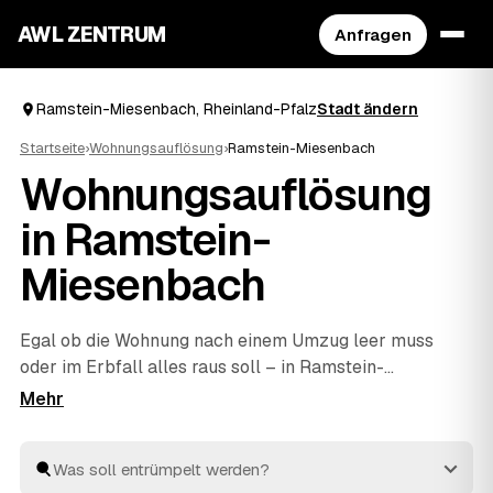
AWL ZENTRUM
Anfragen
Ramstein-Miesenbach, Rheinland-Pfalz
Stadt ändern
Startseite
›
Wohnungsauflösung
›
Ramstein-Miesenbach
Wohnungsauflösung
in Ramstein-
Miesenbach
Egal ob die Wohnung nach einem Umzug leer muss
oder im Erbfall alles raus soll – in Ramstein-
Miesenbach finden Sie mit AWL schnell den richtigen
Partner. Eine kurze Anfrage genügt, dann vergleichen
Sie Festpreis-Angebote geprüfter Anbieter aus
Ramstein-Miesenbach und
Landstuhl
und