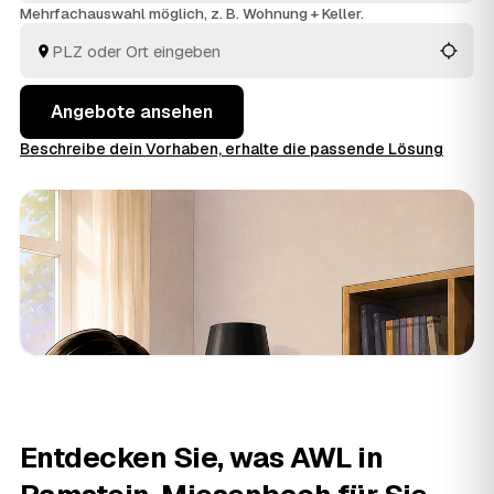
Kaiserslautern
. Vom Ausräumen über die fachgerechte
Mehrfachauswahl möglich, z. B. Wohnung + Keller.
Entsorgung bis zur besenreinen Übergabe ist alles
dabei. Sie entscheiden, welches Angebot für Sie am
meisten Sinn ergibt.
Angebote ansehen
Beschreibe dein Vorhaben, erhalte die passende Lösung
Entdecken Sie, was AWL in