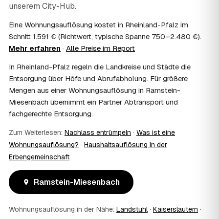
unserem City-Hub.
genaue Anrechnung klären Sie mit Ihrem Steuerberater.
09
Muss ich bei der Wohnungsauflösung anwesend
Eine Wohnungsauflösung kostet in Rheinland-Pfalz im
sein?
Schnitt 1.591 € (Richtwert, typische Spanne 750–2.480 €).
Nicht zwingend. Viele Auflösungen in Ramstein-
Mehr erfahren
·
Alle Preise im Report
Miesenbach laufen nach Schlüsselübergabe ohne Sie ab
— praktisch, wenn Sie weiter entfernt wohnen. Sie können
In Rheinland-Pfalz regeln die Landkreise und Städte die
aber jederzeit dabei sein, etwa um Wertsachen oder
Entsorgung über Höfe und Abrufabholung. Für größere
persönliche Unterlagen vorab zu sichern.
10
Mengen aus einer Wohnungsauflösung in Ramstein-
Bekomme ich einen Entsorgungsnachweis?
Miesenbach übernimmt ein Partner Abtransport und
Ja. Auf Wunsch erhalten Sie einen Entsorgungsnachweis
fachgerechte Entsorgung.
über die fachgerechte Verwertung — wichtig als Beleg
gegenüber Vermieter, Behörden oder für die
Zum Weiterlesen:
Nachlass entrümpeln
·
Was ist eine
Erbengemeinschaft.
11
Was passiert mit dem Abfall?
Wohnungsauflösung?
·
Haushaltsauflösung in der
Erbengemeinschaft
Fachgerechte Entsorgung über zugelassene Höfe —
Wertstoffe werden recycelt oder gespendet, mit
Nachweis.
Ramstein-Miesenbach
12
Was kostet die Anfrage?
Die Anfrage ist kostenlos und unverbindlich. Sie
Wohnungsauflösung in der Nähe:
Landstuhl
·
Kaiserslautern
·
vergleichen mehrere Festpreis-Angebote aus Ramstein-