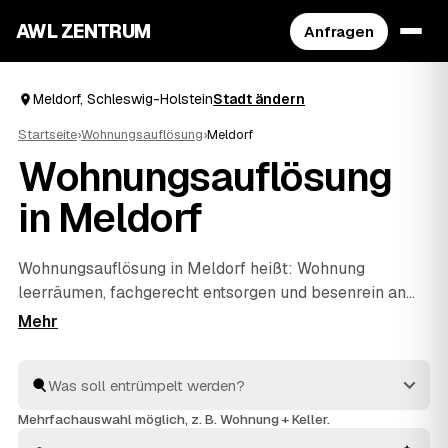
AWL ZENTRUM
Anfragen
Meldorf, Schleswig-Holstein
Stadt ändern
Startseite
›
Wohnungsauflösung
›
Meldorf
Wohnungsauflösung
in Meldorf
Wohnungsauflösung in Meldorf heißt: Wohnung
leerräumen, fachgerecht entsorgen und besenrein an
den Vermieter übergeben. Genau dafür finden Sie über
AWL die passenden Anbieter – ob nach einem Umzug,
beim Auszug eines Angehörigen oder im Erbfall. Statt
jeden einzeln anzuschreiben, stellen Sie eine Anfrage
und erhalten mehrere Festpreis-Angebote
Mehrfachauswahl möglich, z. B. Wohnung + Keller.
nebeneinander. Alle Anbieter sind geprüft und arbeiten