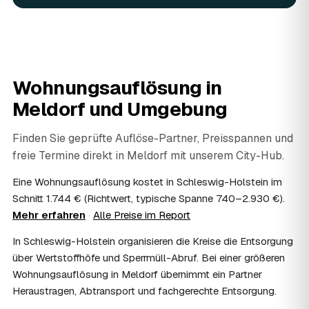
fachgerecht entsorgt.
07
Werden Wertsachen angerechnet?
Ja. Verwertbares wird begutachtet und mindert den Preis
— das geben Sie einfach in der Anfrage an.
08
Ist eine Wohnungsauflösung steuerlich
Wohnungsauflösung in
absetzbar?
Meldorf
und Umgebung
In vielen Fällen ja: Als haushaltsnahe Dienstleistung
lassen sich Arbeits- und Fahrtkosten anteilig von der
Steuer absetzen, bei einer Auflösung im Erbfall unter
Finden Sie geprüfte Auflöse-Partner, Preisspannen und
Umständen als Nachlassverbindlichkeit. Sie erhalten eine
freie Termine direkt in
Meldorf
mit unserem City-Hub.
ordentliche Rechnung mit ausgewiesenem Lohnanteil; die
genaue Anrechnung klären Sie mit Ihrem Steuerberater.
Eine Wohnungsauflösung kostet in Schleswig-Holstein im
09
Muss ich bei der Wohnungsauflösung anwesend
Schnitt 1.744 € (Richtwert, typische Spanne 740–2.930 €).
sein?
Mehr erfahren
·
Alle Preise im Report
Nicht zwingend. Viele Auflösungen in Meldorf laufen nach
In Schleswig-Holstein organisieren die Kreise die Entsorgung
Schlüsselübergabe ohne Sie ab — praktisch, wenn Sie
weiter entfernt wohnen. Sie können aber jederzeit dabei
über Wertstoffhöfe und Sperrmüll-Abruf. Bei einer größeren
sein, etwa um Wertsachen oder persönliche Unterlagen
Wohnungsauflösung in Meldorf übernimmt ein Partner
vorab zu sichern.
Heraustragen, Abtransport und fachgerechte Entsorgung.
10
Bekomme ich einen Entsorgungsnachweis?