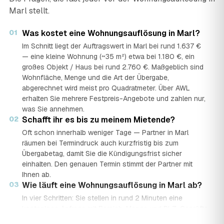
Marl stellt.
01
Was kostet eine Wohnungsauflösung in Marl?
Im Schnitt liegt der Auftragswert in Marl bei rund 1.637 €
— eine kleine Wohnung (~35 m²) etwa bei 1.180 €, ein
großes Objekt / Haus bei rund 2.760 €. Maßgeblich sind
Wohnfläche, Menge und die Art der Übergabe,
abgerechnet wird meist pro Quadratmeter. Über AWL
erhalten Sie mehrere Festpreis-Angebote und zahlen nur,
was Sie annehmen.
02
Schafft ihr es bis zu meinem Mietende?
Oft schon innerhalb weniger Tage — Partner in Marl
räumen bei Termindruck auch kurzfristig bis zum
Übergabetag, damit Sie die Kündigungsfrist sicher
einhalten. Den genauen Termin stimmt der Partner mit
Ihnen ab.
03
Wie läuft eine Wohnungsauflösung in Marl ab?
In vier Schritten: Sie stellen in rund 2 Minuten eine
kostenlose Anfrage mit Bereich, Menge und PLZ. Geprüfte
Auflöse-Partner aus Marl senden mehrere Festpreis-