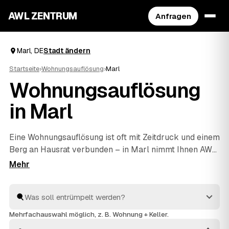
AWL ZENTRUM
Anfragen
Marl, DE
Stadt ändern
Startseite
›
Wohnungsauflösung
›
Marl
Wohnungsauflösung
in Marl
Eine Wohnungsauflösung ist oft mit Zeitdruck und einem
Berg an Hausrat verbunden – in Marl nimmt Ihnen AWL
die Anbietersuche ab. Sie geben den Umfang einmal an
und bekommen die Festpreis-Angebote mehrerer
Profis nebeneinander, ohne selbst herumzutelefonieren.
Erst wird ausgeräumt und fachgerecht entsorgt, dann
die Wohnung besenrein übergeben. Sie vergleichen in
Mehrfachauswahl möglich, z. B. Wohnung + Keller.
Ruhe und geben den Auftrag an den Anbieter aus Marl