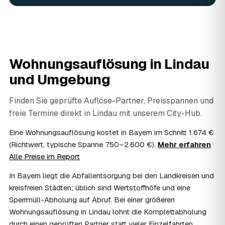
Ja. Verwertbares wird begutachtet und mindert den Preis
— das geben Sie einfach in der Anfrage an.
08
Ist eine Wohnungsauflösung steuerlich
absetzbar?
In vielen Fällen ja: Als haushaltsnahe Dienstleistung
Wohnungsauflösung in
Lindau
lassen sich Arbeits- und Fahrtkosten anteilig von der
und Umgebung
Steuer absetzen, bei einer Auflösung im Erbfall unter
Umständen als Nachlassverbindlichkeit. Sie erhalten eine
ordentliche Rechnung mit ausgewiesenem Lohnanteil; die
Finden Sie geprüfte Auflöse-Partner, Preisspannen und
genaue Anrechnung klären Sie mit Ihrem Steuerberater.
freie Termine direkt in
Lindau
mit unserem City-Hub.
09
Muss ich bei der Wohnungsauflösung anwesend
sein?
Eine Wohnungsauflösung kostet in Bayern im Schnitt 1.674 €
Nicht zwingend. Viele Auflösungen in Lindau laufen nach
(Richtwert, typische Spanne 750–2.600 €).
Mehr erfahren
·
Schlüsselübergabe ohne Sie ab — praktisch, wenn Sie
Alle Preise im Report
weiter entfernt wohnen. Sie können aber jederzeit dabei
In Bayern liegt die Abfallentsorgung bei den Landkreisen und
sein, etwa um Wertsachen oder persönliche Unterlagen
vorab zu sichern.
kreisfreien Städten; üblich sind Wertstoffhöfe und eine
10
Bekomme ich einen Entsorgungsnachweis?
Sperrmüll-Abholung auf Abruf. Bei einer größeren
Ja. Auf Wunsch erhalten Sie einen Entsorgungsnachweis
Wohnungsauflösung in Lindau lohnt die Komplettabholung
über die fachgerechte Verwertung — wichtig als Beleg
durch einen geprüften Partner statt vieler Einzelfahrten.