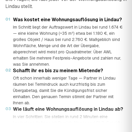
Lindau stellt.
01
Was kostet eine Wohnungsauflösung in Lindau?
Im Schnitt liegt der Auftragswert in Lindau bei rund 1.674 €
— eine kleine Wohnung (~35 m²) etwa bei 1.180 €, ein
großes Objekt / Haus bei rund 2.760 €. Maßgeblich sind
Wohnfläche, Menge und die Art der Übergabe,
abgerechnet wird meist pro Quadratmeter. Über AWL
erhalten Sie mehrere Festpreis-Angebote und zahlen nur,
was Sie annehmen.
02
Schafft ihr es bis zu meinem Mietende?
Oft schon innerhalb weniger Tage — Partner in Lindau
räumen bei Termindruck auch kurzfristig bis zum
Übergabetag, damit Sie die Kündigungsfrist sicher
einhalten. Den genauen Termin stimmt der Partner mit
Ihnen ab.
03
Wie läuft eine Wohnungsauflösung in Lindau ab?
In vier Schritten: Sie stellen in rund 2 Minuten eine
kostenlose Anfrage mit Bereich, Menge und PLZ. Geprüfte
Auflöse-Partner aus Lindau senden mehrere Festpreis-