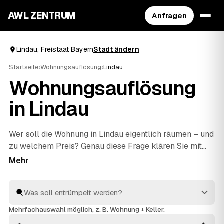
AWL ZENTRUM
Anfragen
Lindau, Freistaat Bayern
Stadt ändern
Startseite
›
Wohnungsauflösung
›
Lindau
Wohnungsauflösung
in Lindau
Wer soll die Wohnung in Lindau eigentlich räumen – und
zu welchem Preis? Genau diese Frage klären Sie mit
AWL in einer einzigen Anfrage: Sie schildern den
Umfang, mehrere geprüfte Anbieter aus Lindau und
Tettnang
und
Lindenberg
antworten mit ihrem Festpreis.
Räumen, fachgerecht entsorgen und besenrein an den
Vermieter übergeben gehört bei allen dazu. Sie müssen
Mehrfachauswahl möglich, z. B. Wohnung + Keller.
nur das Angebot auswählen, das am besten passt.