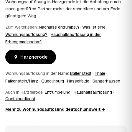
Wohnungsauflösung in Harzgerode ist die Abholung durch
10
Bekomme ich einen Entsorgungsnachweis?
einen geprüften Partner meist der schnellere und am Ende
Ja. Auf Wunsch erhalten Sie einen Entsorgungsnachweis
günstigere Weg.
über die fachgerechte Verwertung — wichtig als Beleg
gegenüber Vermieter, Behörden oder für die
Zum Weiterlesen:
Nachlass entrümpeln
·
Was ist eine
Erbengemeinschaft.
Wohnungsauflösung?
·
Haushaltsauflösung in der
11
Was passiert mit dem Abfall?
Erbengemeinschaft
Fachgerechte Entsorgung über zugelassene Höfe —
Wertstoffe werden recycelt oder gespendet, mit
Harzgerode
Nachweis.
12
Was kostet die Anfrage?
Die Anfrage ist kostenlos und unverbindlich. Sie
Wohnungsauflösung in der Nähe:
Ballenstedt
·
Thale
·
vergleichen mehrere Festpreis-Angebote aus Harzgerode
Falkenstein/Harz
·
Quedlinburg
·
Hasselfelde
·
Sangerhausen
und entscheiden in Ruhe — bezahlt wird nur die Leistung,
die Sie tatsächlich beauftragen.
Auch in Harzgerode:
Entrümpelung
·
Haushaltsauflösung
·
13
Was kostet die Auflösung einer normal großen
Containerdienst
Wohnung in Harzgerode?
Mehr zu Wohnungsauflösung deutschlandweit →
Für eine durchschnittliche Wohnung mit rund 65 m² liegen
die Kosten in Harzgerode bei etwa 1.820 €, das
entspricht rund 29,8 € je Quadratmeter. Möblierungsgrad,
Zugänglichkeit und die Art der Übergabe (besenrein oder