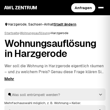
AWL ZENTRUM
Anfragen
Harzgerode, Sachsen-Anhalt
Stadt ändern
Startseite
›
Wohnungsauflösung
›
Harzgerode
Wohnungsauflösung
in Harzgerode
Wer soll die Wohnung in Harzgerode eigentlich räumen
– und zu welchem Preis? Genau diese Frage klären Sie
mit AWL in einer einzigen Anfrage: Sie schildern den
Umfang, mehrere geprüfte Anbieter aus Harzgerode
und
Ballenstedt
und
Thale
antworten mit ihrem
Festpreis. Räumen, fachgerecht entsorgen und
besenrein an den Vermieter übergeben gehört bei allen
Mehrfachauswahl möglich, z. B. Wohnung + Keller.
dazu. Sie müssen nur das Angebot auswählen, das am