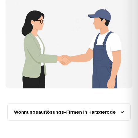
renoviert) verschieben den Preis nach oben oder unten —
den genauen Festpreis nennt Ihnen der Partner nach
kurzer Beschreibung.
14
Werden Wohnungsauflösungen in Harzgerode
teurer?
Seit 2020 verlief die Preisentwicklung in Harzgerode
steigend (+12 %), mit dem bisherigen Höchststand im Jahr
2024. Eine Prognose lässt sich daraus nicht ableiten,
aber wer frühzeitig anfragt, sichert sich das aktuelle
Preisniveau als Festpreis — unabhängig von der weiteren
Marktentwicklung.
15
Warum liegt die Preisspanne zwischen 750 und
2.450 € in Harzgerode?
Die Spanne ergibt sich vor allem aus Wohnfläche und
Möblierungsgrad: Eine kleine, kaum möblierte Wohnung
liegt eher am unteren Ende, eine voll eingerichtete
Wohnung mit Etage ohne Aufzug oder viel Sperrmüll eher
Wohnungsauflösungs-Firmen in Harzgerode
am oberen. Anrechenbare Wertgegenstände senken den
Endpreis zusätzlich. Den genauen Betrag für Ihre
Wohnung erfahren Sie erst nach einer kurzen,
kostenlosen Einschätzung.