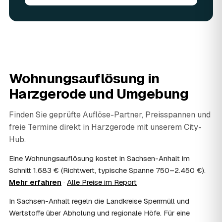
angerechnet — das senkt Ihre Kosten. Brauchbares wird
weitergegeben oder gespendet, nur der Rest wird
fachgerecht entsorgt.
07
Werden Wertsachen angerechnet?
Ja. Verwertbares wird begutachtet und mindert den Preis
— das geben Sie einfach in der Anfrage an.
08
Ist eine Wohnungsauflösung steuerlich
Wohnungsauflösung in
absetzbar?
Harzgerode
und Umgebung
In vielen Fällen ja: Als haushaltsnahe Dienstleistung
lassen sich Arbeits- und Fahrtkosten anteilig von der
Steuer absetzen, bei einer Auflösung im Erbfall unter
Finden Sie geprüfte Auflöse-Partner, Preisspannen und
Umständen als Nachlassverbindlichkeit. Sie erhalten eine
freie Termine direkt in
Harzgerode
mit unserem City-
ordentliche Rechnung mit ausgewiesenem Lohnanteil; die
Hub.
genaue Anrechnung klären Sie mit Ihrem Steuerberater.
09
Muss ich bei der Wohnungsauflösung anwesend
Eine Wohnungsauflösung kostet in Sachsen-Anhalt im
sein?
Schnitt 1.683 € (Richtwert, typische Spanne 750–2.450 €).
Nicht zwingend. Viele Auflösungen in Harzgerode laufen
Mehr erfahren
·
Alle Preise im Report
nach Schlüsselübergabe ohne Sie ab — praktisch, wenn
Sie weiter entfernt wohnen. Sie können aber jederzeit
In Sachsen-Anhalt regeln die Landkreise Sperrmüll und
dabei sein, etwa um Wertsachen oder persönliche
Wertstoffe über Abholung und regionale Höfe. Für eine
Unterlagen vorab zu sichern.