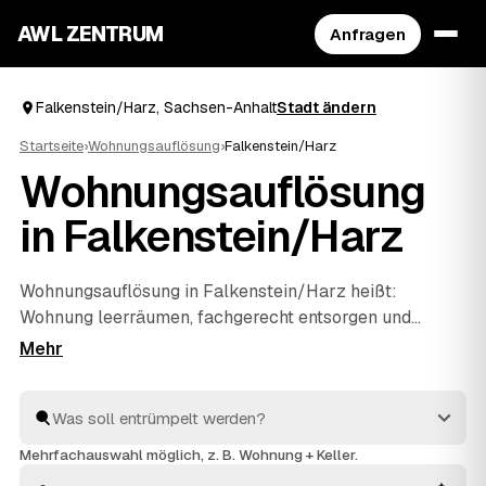
AWL ZENTRUM
Anfragen
Falkenstein/Harz, Sachsen-Anhalt
Stadt ändern
Startseite
›
Wohnungsauflösung
›
Falkenstein/Harz
Wohnungsauflösung
in Falkenstein/Harz
Wohnungsauflösung in Falkenstein/Harz heißt:
Wohnung leerräumen, fachgerecht entsorgen und
besenrein an den Vermieter übergeben. Genau dafür
finden Sie über AWL die passenden Anbieter – ob nach
einem Umzug, beim Auszug eines Angehörigen oder im
Erbfall. Statt jeden einzeln anzuschreiben, stellen Sie
eine Anfrage und erhalten mehrere Festpreis-Angebote
Mehrfachauswahl möglich, z. B. Wohnung + Keller.
nebeneinander. Alle Anbieter sind geprüft und arbeiten