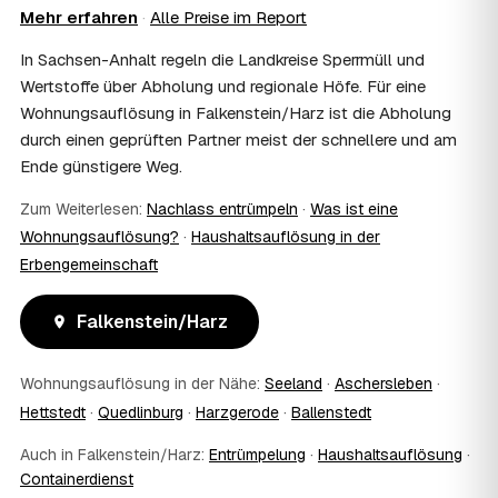
Mehr erfahren
·
Alle Preise im Report
wenn Sie weiter entfernt wohnen. Sie können aber
jederzeit dabei sein, etwa um Wertsachen oder
In Sachsen-Anhalt regeln die Landkreise Sperrmüll und
persönliche Unterlagen vorab zu sichern.
Wertstoffe über Abholung und regionale Höfe. Für eine
10
Bekomme ich einen Entsorgungsnachweis?
Wohnungsauflösung in Falkenstein/Harz ist die Abholung
Ja. Auf Wunsch erhalten Sie einen Entsorgungsnachweis
durch einen geprüften Partner meist der schnellere und am
über die fachgerechte Verwertung — wichtig als Beleg
Ende günstigere Weg.
gegenüber Vermieter, Behörden oder für die
Erbengemeinschaft.
Zum Weiterlesen:
Nachlass entrümpeln
·
Was ist eine
11
Was passiert mit dem Abfall?
Wohnungsauflösung?
·
Haushaltsauflösung in der
Fachgerechte Entsorgung über zugelassene Höfe —
Erbengemeinschaft
Wertstoffe werden recycelt oder gespendet, mit
Nachweis.
12
Was kostet die Anfrage?
Falkenstein/Harz
Die Anfrage ist kostenlos und unverbindlich. Sie
vergleichen mehrere Festpreis-Angebote aus
Wohnungsauflösung in der Nähe:
Seeland
·
Aschersleben
·
Falkenstein/Harz und entscheiden in Ruhe — bezahlt wird
nur die Leistung, die Sie tatsächlich beauftragen.
Hettstedt
·
Quedlinburg
·
Harzgerode
·
Ballenstedt
13
Was kostet die Auflösung einer normal großen
Auch in Falkenstein/Harz:
Entrümpelung
·
Haushaltsauflösung
·
Wohnung in Falkenstein/Harz?
Containerdienst
Für eine durchschnittliche Wohnung mit rund 65 m² liegen