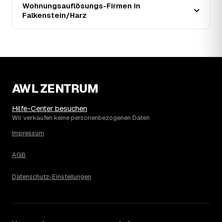
Wohnungsauflösungs-Firmen in
Endpreis zusätzlich. Den genauen Betrag für Ihre
Falkenstein/Harz
Wohnung erfahren Sie erst nach einer kurzen,
kostenlosen Einschätzung.
AWL ZENTRUM
Hilfe-Center besuchen
Wir verkaufen keine personenbezogenen Daten
Impressum
AGB
Datenschutz-Einstellungen