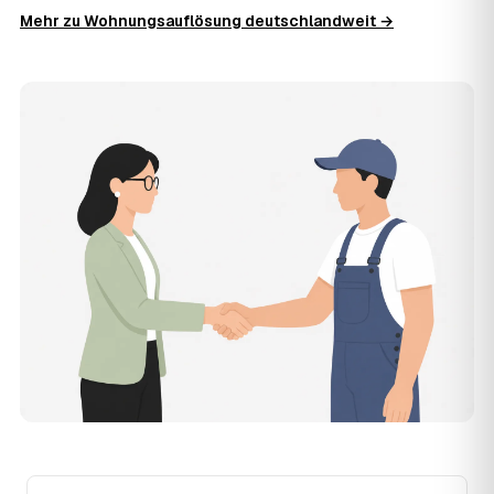
die Kosten in Falkenstein/Harz bei etwa 1.820 €, das
Mehr zu Wohnungsauflösung deutschlandweit →
entspricht rund 29,8 € je Quadratmeter. Möblierungsgrad,
Zugänglichkeit und die Art der Übergabe (besenrein oder
renoviert) verschieben den Preis nach oben oder unten —
den genauen Festpreis nennt Ihnen der Partner nach
kurzer Beschreibung.
14
Werden Wohnungsauflösungen in
Falkenstein/Harz teurer?
Seit 2020 verlief die Preisentwicklung in
Falkenstein/Harz steigend (+12 %), mit dem bisherigen
Höchststand im Jahr 2024. Eine Prognose lässt sich
daraus nicht ableiten, aber wer frühzeitig anfragt, sichert
sich das aktuelle Preisniveau als Festpreis — unabhängig
von der weiteren Marktentwicklung.
15
Warum liegt die Preisspanne zwischen 750 und
2.450 € in Falkenstein/Harz?
Die Spanne ergibt sich vor allem aus Wohnfläche und
Möblierungsgrad: Eine kleine, kaum möblierte Wohnung
liegt eher am unteren Ende, eine voll eingerichtete
Wohnung mit Etage ohne Aufzug oder viel Sperrmüll eher
am oberen. Anrechenbare Wertgegenstände senken den