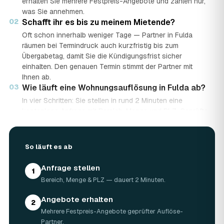
erhalten Sie mehrere Festpreis-Angebote und zahlen nur,
was Sie annehmen.
02
Schafft ihr es bis zu meinem Mietende?
Oft schon innerhalb weniger Tage — Partner in Fulda
räumen bei Termindruck auch kurzfristig bis zum
Übergabetag, damit Sie die Kündigungsfrist sicher
einhalten. Den genauen Termin stimmt der Partner mit
Ihnen ab.
03
Wie läuft eine Wohnungsauflösung in Fulda ab?
In vier Schritten: Sie stellen in rund 2 Minuten eine
kostenlose Anfrage mit Bereich, Menge und PLZ. Geprüfte
Auflöse-Partner aus Fulda senden mehrere Festpreis-
Angebote. Sie vergleichen Preis, Bewertungen und Termin
und wählen das beste Angebot. Am vereinbarten Tag wird
So läuft es ab
die Wohnung geräumt, fachgerecht entsorgt und auf
Wunsch besenrein übergeben.
Anfrage stellen
1
04
Wie lange dauert eine Wohnungsauflösung?
Bereich, Menge & PLZ — dauert 2 Minuten.
Die meisten Wohnungen in Fulda sind an einem einzigen
Tag geräumt. Bei großer Wohnfläche, vielen
Angebote erhalten
2
Quadratmetern oder schwieriger Zufahrt können es zwei
Mehrere Festpreis-Angebote geprüfter Auflöse-
Tage werden — der Partner nennt Ihnen die
Partner.