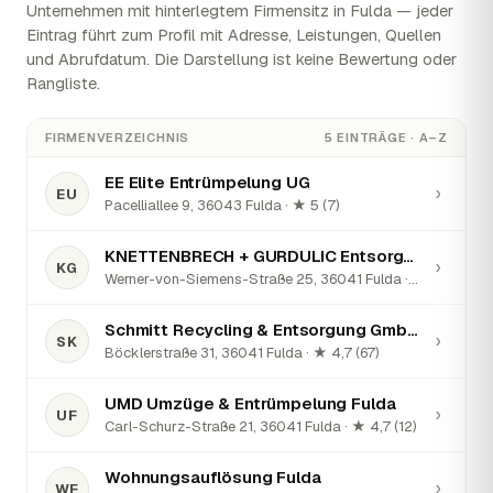
Unternehmen mit hinterlegtem Firmensitz in Fulda — jeder
Eintrag führt zum Profil mit Adresse, Leistungen, Quellen
und Abrufdatum. Die Darstellung ist keine Bewertung oder
Rangliste.
FIRMENVERZEICHNIS
5 EINTRÄGE · A–Z
EE Elite Entrümpelung UG
›
EU
Pacelliallee 9, 36043 Fulda · ★ 5 (7)
KNETTENBRECH + GURDULIC Entsorgung GmbH
›
KG
Werner-von-Siemens-Straße 25, 36041 Fulda · ★ 2,3 (100)
Schmitt Recycling & Entsorgung GmbH & Co. KG
›
SK
Böcklerstraße 31, 36041 Fulda · ★ 4,7 (67)
UMD Umzüge & Entrümpelung Fulda
›
UF
Carl-Schurz-Straße 21, 36041 Fulda · ★ 4,7 (12)
Wohnungsauflösung Fulda
›
WF