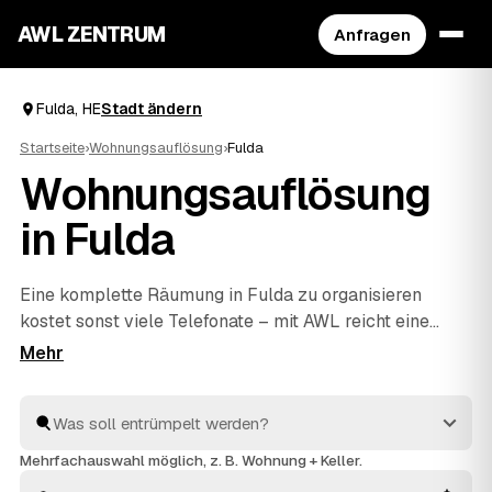
AWL ZENTRUM
Anfragen
Fulda, HE
Stadt ändern
Startseite
›
Wohnungsauflösung
›
Fulda
Wohnungsauflösung
in Fulda
Eine komplette Räumung in Fulda zu organisieren
kostet sonst viele Telefonate – mit AWL reicht eine
einzige Anfrage. Sie sagen, was weg soll, und
bekommen Festpreis-Angebote mehrerer geprüfter
Anbieter aus Fulda und
Gießen
und
Suhl
zum Vergleich.
Vom letzten Karton bis zur besenreinen Übergabe an
Ihren Vermieter kümmern sich die Profis um alles. Sie
Mehrfachauswahl möglich, z. B. Wohnung + Keller.
wählen nur noch aus, wer den Auftrag bekommt.