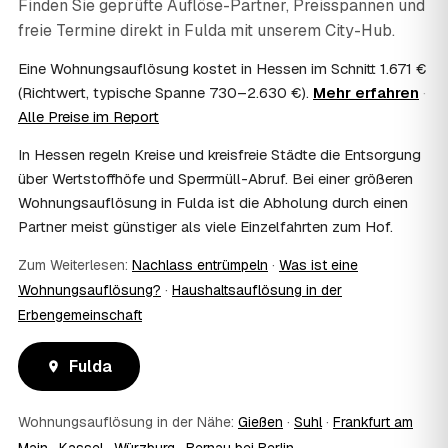
ordentliche Rechnung mit ausgewiesenem Lohnanteil; die
Finden Sie geprüfte Auflöse-Partner, Preisspannen und
genaue Anrechnung klären Sie mit Ihrem Steuerberater.
freie Termine direkt in
Fulda
mit unserem City-Hub.
09
Muss ich bei der Wohnungsauflösung anwesend
sein?
Eine Wohnungsauflösung kostet in Hessen im Schnitt 1.671 €
Nicht zwingend. Viele Auflösungen in Fulda laufen nach
(Richtwert, typische Spanne 730–2.630 €).
Mehr erfahren
·
Schlüsselübergabe ohne Sie ab — praktisch, wenn Sie
Alle Preise im Report
weiter entfernt wohnen. Sie können aber jederzeit dabei
In Hessen regeln Kreise und kreisfreie Städte die Entsorgung
sein, etwa um Wertsachen oder persönliche Unterlagen
vorab zu sichern.
über Wertstoffhöfe und Sperrmüll-Abruf. Bei einer größeren
10
Bekomme ich einen Entsorgungsnachweis?
Wohnungsauflösung in Fulda ist die Abholung durch einen
Ja. Auf Wunsch erhalten Sie einen Entsorgungsnachweis
Partner meist günstiger als viele Einzelfahrten zum Hof.
über die fachgerechte Verwertung — wichtig als Beleg
gegenüber Vermieter, Behörden oder für die
Zum Weiterlesen:
Nachlass entrümpeln
·
Was ist eine
Erbengemeinschaft.
Wohnungsauflösung?
·
Haushaltsauflösung in der
11
Was passiert mit dem Abfall?
Erbengemeinschaft
Fachgerechte Entsorgung über zugelassene Höfe —
Wertstoffe werden recycelt oder gespendet, mit
Fulda
Nachweis.
12
Was kostet die Anfrage?
Die Anfrage ist kostenlos und unverbindlich. Sie
Wohnungsauflösung in der Nähe:
Gießen
·
Suhl
·
Frankfurt am
vergleichen mehrere Festpreis-Angebote aus Fulda und