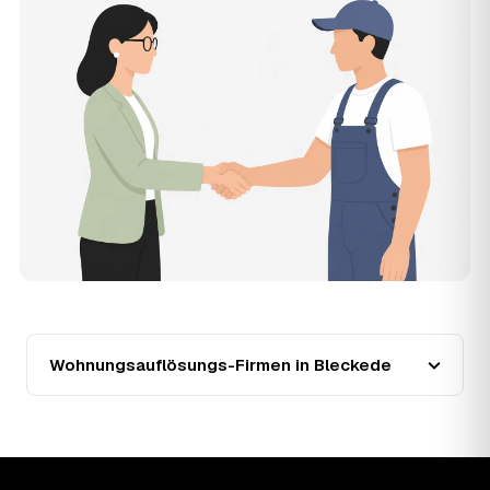
kurzer Beschreibung.
14
Werden Wohnungsauflösungen in Bleckede
teurer?
Seit 2021 verlief die Preisentwicklung in Bleckede
steigend (+13 %), mit dem bisherigen Höchststand im Jahr
2025. Eine Prognose lässt sich daraus nicht ableiten,
aber wer frühzeitig anfragt, sichert sich das aktuelle
Preisniveau als Festpreis — unabhängig von der weiteren
Marktentwicklung.
15
Warum liegt die Preisspanne zwischen 720 und
2.460 € in Bleckede?
Die Spanne ergibt sich vor allem aus Wohnfläche und
Möblierungsgrad: Eine kleine, kaum möblierte Wohnung
liegt eher am unteren Ende, eine voll eingerichtete
Wohnung mit Etage ohne Aufzug oder viel Sperrmüll eher
Wohnungsauflösungs-Firmen in Bleckede
am oberen. Anrechenbare Wertgegenstände senken den
Endpreis zusätzlich. Den genauen Betrag für Ihre
Wohnung erfahren Sie erst nach einer kurzen,
kostenlosen Einschätzung.