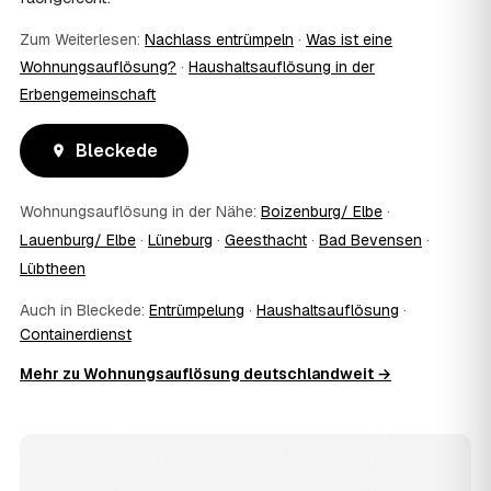
Ja. Auf Wunsch erhalten Sie einen Entsorgungsnachweis
über die fachgerechte Verwertung — wichtig als Beleg
Zum Weiterlesen:
Nachlass entrümpeln
·
Was ist eine
gegenüber Vermieter, Behörden oder für die
Wohnungsauflösung?
·
Haushaltsauflösung in der
Erbengemeinschaft.
Erbengemeinschaft
11
Was passiert mit dem Abfall?
Fachgerechte Entsorgung über zugelassene Höfe —
Bleckede
Wertstoffe werden recycelt oder gespendet, mit
Nachweis.
12
Was kostet die Anfrage?
Wohnungsauflösung in der Nähe:
Boizenburg/ Elbe
·
Die Anfrage ist kostenlos und unverbindlich. Sie
Lauenburg/ Elbe
·
Lüneburg
·
Geesthacht
·
Bad Bevensen
·
vergleichen mehrere Festpreis-Angebote aus Bleckede
Lübtheen
und entscheiden in Ruhe — bezahlt wird nur die Leistung,
die Sie tatsächlich beauftragen.
Auch in Bleckede:
Entrümpelung
·
Haushaltsauflösung
·
13
Was kostet die Auflösung einer normal großen
Containerdienst
Wohnung in Bleckede?
Mehr zu Wohnungsauflösung deutschlandweit →
Für eine durchschnittliche Wohnung mit rund 65 m² liegen
die Kosten in Bleckede bei etwa 1.820 €, das entspricht
rund 29,2 € je Quadratmeter. Möblierungsgrad,
Zugänglichkeit und die Art der Übergabe (besenrein oder
renoviert) verschieben den Preis nach oben oder unten —
den genauen Festpreis nennt Ihnen der Partner nach