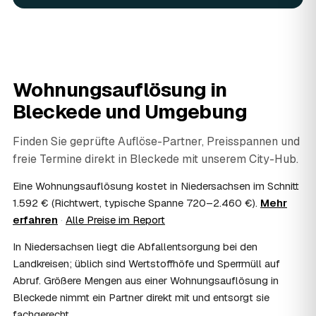
fachgerecht entsorgt.
07
Werden Wertsachen angerechnet?
Ja. Verwertbares wird begutachtet und mindert den Preis
— das geben Sie einfach in der Anfrage an.
08
Ist eine Wohnungsauflösung steuerlich
Wohnungsauflösung in
absetzbar?
Bleckede
und Umgebung
In vielen Fällen ja: Als haushaltsnahe Dienstleistung
lassen sich Arbeits- und Fahrtkosten anteilig von der
Steuer absetzen, bei einer Auflösung im Erbfall unter
Finden Sie geprüfte Auflöse-Partner, Preisspannen und
Umständen als Nachlassverbindlichkeit. Sie erhalten eine
freie Termine direkt in
Bleckede
mit unserem City-Hub.
ordentliche Rechnung mit ausgewiesenem Lohnanteil; die
genaue Anrechnung klären Sie mit Ihrem Steuerberater.
Eine Wohnungsauflösung kostet in Niedersachsen im Schnitt
09
Muss ich bei der Wohnungsauflösung anwesend
1.592 € (Richtwert, typische Spanne 720–2.460 €).
Mehr
sein?
erfahren
·
Alle Preise im Report
Nicht zwingend. Viele Auflösungen in Bleckede laufen
In Niedersachsen liegt die Abfallentsorgung bei den
nach Schlüsselübergabe ohne Sie ab — praktisch, wenn
Sie weiter entfernt wohnen. Sie können aber jederzeit
Landkreisen; üblich sind Wertstoffhöfe und Sperrmüll auf
dabei sein, etwa um Wertsachen oder persönliche
Abruf. Größere Mengen aus einer Wohnungsauflösung in
Unterlagen vorab zu sichern.
Bleckede nimmt ein Partner direkt mit und entsorgt sie
10
Bekomme ich einen Entsorgungsnachweis?
fachgerecht.