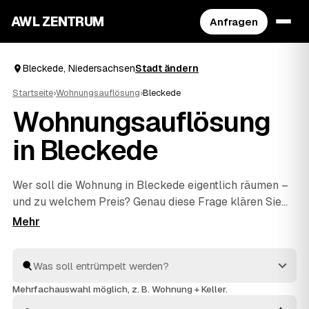
AWL ZENTRUM
Anfragen
Bleckede, Niedersachsen
Stadt ändern
Startseite
›
Wohnungsauflösung
›
Bleckede
Wohnungsauflösung
in Bleckede
Wer soll die Wohnung in Bleckede eigentlich räumen –
und zu welchem Preis? Genau diese Frage klären Sie
mit AWL in einer einzigen Anfrage: Sie schildern den
Umfang, mehrere geprüfte Anbieter aus Bleckede und
Boizenburg/ Elbe
und
Lauenburg/ Elbe
antworten mit
ihrem Festpreis. Räumen, fachgerecht entsorgen und
besenrein an den Vermieter übergeben gehört bei allen
Mehrfachauswahl möglich, z. B. Wohnung + Keller.
dazu. Sie müssen nur das Angebot auswählen, das am