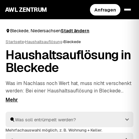
AWL ZENTRUM
Anfragen
Bleckede, Niedersachsen
Stadt ändern
Startseite
›
Haushaltsauflösung
›
Bleckede
Haushaltsauflösung in
Bleckede
Was im Nachlass noch Wert hat, muss nicht verschenkt
werden: Bei einer Haushaltsauflösung in Bleckede
rechnen geprüfte Anbieter verwertbare Möbel,
Antiquitäten oder Hausrat direkt auf den Preis an. Über
AWL beschreiben Sie den Umfang einmal und erhalten
dafür mehrere Festpreis-Angebote zum Vergleichen.
Die Profis räumen den ganzen Hausstand, behandeln
Mehrfachauswahl möglich, z. B. Wohnung + Keller.
Persönliches mit Respekt und entsorgen den Rest