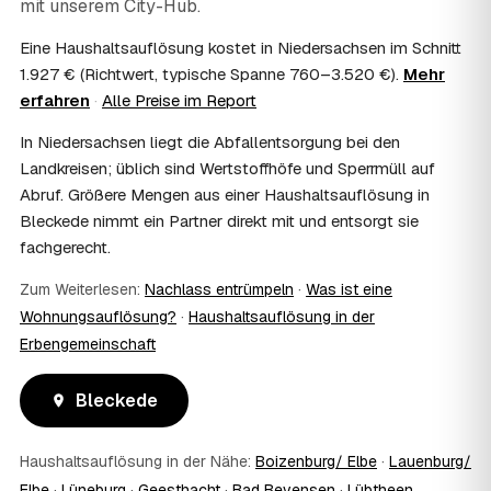
mit unserem City-Hub.
Häufig ja: Im Nachlass können die Kosten einer
Haushaltsauflösung als Nachlassverbindlichkeit die
Eine Haushaltsauflösung kostet in Niedersachsen im Schnitt
Erbschaftsteuer mindern, bei vermieteten Objekten teils
1.927 € (Richtwert, typische Spanne 760–3.520 €).
Mehr
als Werbungskosten. Sie erhalten eine ordentliche
erfahren
·
Alle Preise im Report
Rechnung als Beleg. Verbindlich klärt das Ihr
Steuerberater – wir liefern die nötigen Unterlagen.
In Niedersachsen liegt die Abfallentsorgung bei den
08
Muss ich als Erbe in Bleckede vor Ort
Landkreisen; üblich sind Wertstoffhöfe und Sperrmüll auf
anwesend sein?
Abruf. Größere Mengen aus einer Haushaltsauflösung in
Nein, Sie müssen nicht durchgängig anwesend sein. Viele
Bleckede nimmt ein Partner direkt mit und entsorgt sie
Erben übergeben in Bleckede nur die Schlüssel und
fachgerecht.
lassen sich per Fotos auf dem Laufenden halten. Eine
kurze Übergabe zu Beginn und zur besenreinen Abnahme
Zum Weiterlesen:
Nachlass entrümpeln
·
Was ist eine
genügt meist.
09
Bekomme ich einen Entsorgungsnachweis?
Wohnungsauflösung?
·
Haushaltsauflösung in der
Erbengemeinschaft
Ja. Sie erhalten auf Wunsch einen Entsorgungs- bzw.
Verwertungsnachweis über die fachgerechte Entsorgung.
So ist dokumentiert, dass der Hausstand in Bleckede
Bleckede
umweltgerecht und rechtssicher entsorgt wurde.
10
Wie schnell ist ein Termin in Bleckede frei?
Haushaltsauflösung in der Nähe:
Boizenburg/ Elbe
·
Lauenburg/
Oft schon innerhalb weniger Tage, in vielen Regionen
rund um Bleckede auch kurzfristig. Den konkreten Termin
Elbe
·
Lüneburg
·
Geesthacht
·
Bad Bevensen
·
Lübtheen