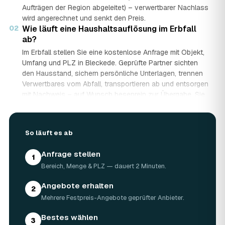
Aufträgen der Region abgeleitet) – verwertbarer Nachlass
wird angerechnet und senkt den Preis.
02
Wie läuft eine Haushaltsauflösung im Erbfall
ab?
Im Erbfall stellen Sie eine kostenlose Anfrage mit Objekt,
Umfang und PLZ in Bleckede. Geprüfte Partner sichten
den Hausstand, sichern persönliche Unterlagen, trennen
Verwertbares vom Abfall, transportieren ab und entsorgen
mit Nachweis – auf Wunsch besenrein zur Übergabe. Sie
erhalten mehrere Festpreis-Angebote und entscheiden in
Ruhe, gerade wenn mehrere Erben beteiligt sind.
03
Werden Wertgegenstände und Antiquitäten
So läuft es ab
angerechnet?
Ja. Antiquitäten, Möbel, Schmuck und ganze Sammlungen
Anfrage stellen
1
aus dem Nachlass werden fachkundig begutachtet und
Bereich, Menge & PLZ — dauert 2 Minuten.
auf den Preis angerechnet. Bei wertvollem Hausstand
kann die Haushaltsauflösung in Bleckede dadurch nahezu
Angebote erhalten
2
kostenneutral werden – in Einzelfällen bis hin zu
Mehrere Festpreis-Angebote geprüfter Anbieter.
Nullkosten.
04
Wie lange dauert eine Haushaltsauflösung in
Bestes wählen
3
Bleckede?