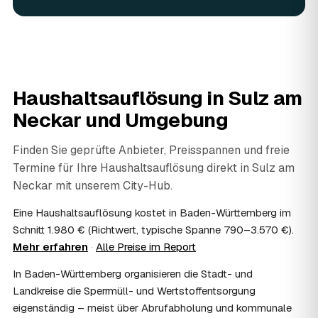
Ja. Persönliche Dokumente, Fotos, Verträge und
Wertunterlagen werden während der Auflösung gezielt
aussortiert und Ihnen übergeben, statt entsorgt zu
werden. Das ist im Nachlass Standard und gehört bei
jedem geprüften Partner in Sulz am Neckar dazu.
06
Haushaltsauflösung in
Wie diskret läuft die Haushaltsauflösung ab?
Sulz am
Sehr diskret. Auf Wunsch erfolgt die Haushaltsauflösung
Neckar
und Umgebung
ohne Aufsehen, unauffällige Fahrzeuge sind möglich und
persönliche Gegenstände werden respektvoll behandelt.
Finden Sie geprüfte Anbieter, Preisspannen und freie
Gerade nach einem Trauerfall in Sulz am Neckar bleibt
Termine für Ihre Haushaltsauflösung direkt in
Sulz am
alles vertraulich.
07
Neckar
Ist die Haushaltsauflösung im Nachlass
mit unserem City-Hub.
steuerlich absetzbar?
Eine Haushaltsauflösung kostet in Baden-Württemberg im
Häufig ja: Im Nachlass können die Kosten einer
Schnitt 1.980 € (Richtwert, typische Spanne 790–3.570 €).
Haushaltsauflösung als Nachlassverbindlichkeit die
Mehr erfahren
·
Alle Preise im Report
Erbschaftsteuer mindern, bei vermieteten Objekten teils
als Werbungskosten. Sie erhalten eine ordentliche
In Baden-Württemberg organisieren die Stadt- und
Rechnung als Beleg. Verbindlich klärt das Ihr
Landkreise die Sperrmüll- und Wertstoffentsorgung
Steuerberater – wir liefern die nötigen Unterlagen.
08
eigenständig – meist über Abrufabholung und kommunale
Muss ich als Erbe in Sulz am Neckar vor Ort