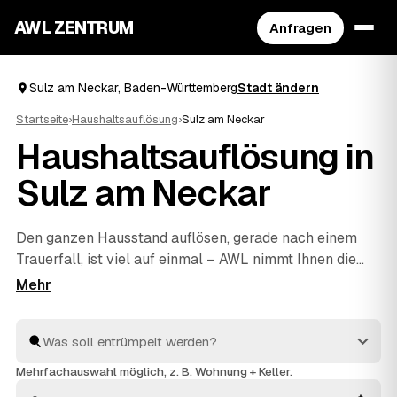
AWL ZENTRUM
Anfragen
Sulz am Neckar, Baden-Württemberg
Stadt ändern
Startseite
›
Haushaltsauflösung
›
Sulz am Neckar
Haushaltsauflösung in
Sulz am Neckar
Den ganzen Hausstand auflösen, gerade nach einem
Trauerfall, ist viel auf einmal – AWL nimmt Ihnen die
Suche ab. Eine Anfrage genügt, und geprüfte Anbieter
aus Sulz am Neckar und
Dornhan
und
Oberndorf am
Neckar
melden sich mit verbindlichen Festpreisen
zurück. Möbel, Keller, Dachboden oder kompletter
Nachlass werden einfühlsam geräumt und fachgerecht
Mehrfachauswahl möglich, z. B. Wohnung + Keller.
entsorgt, Wertvolles wird angerechnet und senkt Ihre