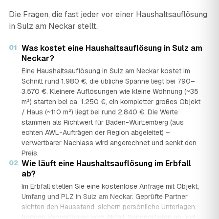
Die Fragen, die fast jeder vor einer Haushaltsauflösung
in Sulz am Neckar stellt.
01
Was kostet eine Haushaltsauflösung in Sulz am
Neckar?
Eine Haushaltsauflösung in Sulz am Neckar kostet im
Schnitt rund 1.980 €, die übliche Spanne liegt bei 790–
3.570 €. Kleinere Auflösungen wie kleine Wohnung (~35
m²) starten bei ca. 1.250 €, ein kompletter großes Objekt
/ Haus (~110 m²) liegt bei rund 2.840 €. Die Werte
stammen als Richtwert für Baden-Württemberg (aus
echten AWL-Aufträgen der Region abgeleitet) –
verwertbarer Nachlass wird angerechnet und senkt den
Preis.
02
Wie läuft eine Haushaltsauflösung im Erbfall
ab?
Im Erbfall stellen Sie eine kostenlose Anfrage mit Objekt,
Umfang und PLZ in Sulz am Neckar. Geprüfte Partner
sichten den Hausstand, sichern persönliche Unterlagen,
trennen Verwertbares vom Abfall, transportieren ab und