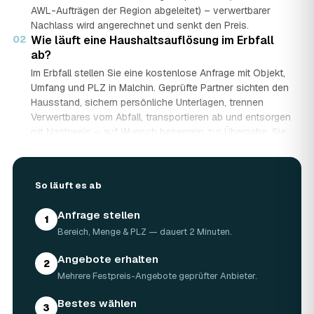
AWL-Aufträgen der Region abgeleitet) – verwertbarer
Nachlass wird angerechnet und senkt den Preis.
02
Wie läuft eine Haushaltsauflösung im Erbfall
ab?
Im Erbfall stellen Sie eine kostenlose Anfrage mit Objekt,
Umfang und PLZ in Malchin. Geprüfte Partner sichten den
Hausstand, sichern persönliche Unterlagen, trennen
Verwertbares vom Abfall, transportieren ab und entsorgen
mit Nachweis – auf Wunsch besenrein zur Übergabe. Sie
erhalten mehrere Festpreis-Angebote und entscheiden in
Ruhe, gerade wenn mehrere Erben beteiligt sind.
03
Werden Wertgegenstände und Antiquitäten
So läuft es ab
angerechnet?
Ja. Antiquitäten, Möbel, Schmuck und ganze Sammlungen
Anfrage stellen
1
aus dem Nachlass werden fachkundig begutachtet und
Bereich, Menge & PLZ — dauert 2 Minuten.
auf den Preis angerechnet. Bei wertvollem Hausstand
kann die Haushaltsauflösung in Malchin dadurch nahezu
Angebote erhalten
2
kostenneutral werden – in Einzelfällen bis hin zu
Mehrere Festpreis-Angebote geprüfter Anbieter.
Nullkosten.
04
Wie lange dauert eine Haushaltsauflösung in
Bestes wählen
3
Malchin?