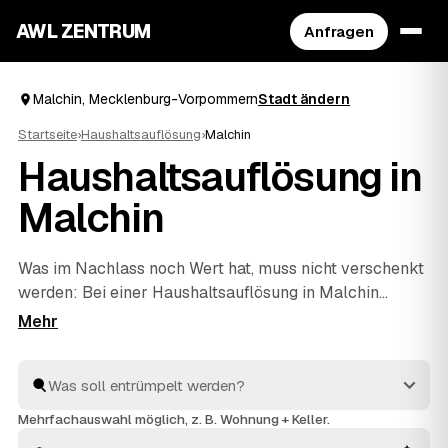
AWL ZENTRUM
Anfragen
Malchin, Mecklenburg-Vorpommern
Stadt ändern
Startseite
›
Haushaltsauflösung
›
Malchin
Haushaltsauflösung in
Malchin
Was im Nachlass noch Wert hat, muss nicht verschenkt
werden: Bei einer Haushaltsauflösung in Malchin
rechnen geprüfte Anbieter verwertbare Möbel,
Antiquitäten oder Hausrat direkt auf den Preis an. Über
AWL beschreiben Sie den Umfang einmal und erhalten
dafür mehrere Festpreis-Angebote zum Vergleichen.
Die Profis räumen den ganzen Hausstand, behandeln
Mehrfachauswahl möglich, z. B. Wohnung + Keller.
Persönliches mit Respekt und entsorgen den Rest