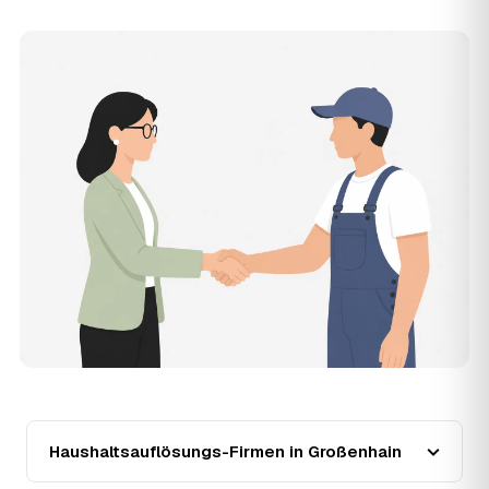
vollständig geräumt und besenrein – ideal für die
Wohnungs- oder Hausübergabe an Vermieter oder Käufer
in Großenhain.
12
Was kostet die Anfrage über AWL Zentrum?
Die Anfrage über AWL Zentrum ist kostenlos und
unverbindlich. Sie beschreiben Ihr Vorhaben, erhalten
mehrere Festpreis-Angebote geprüfter Anbieter in
Großenhain und zahlen nur, wenn Sie sich für ein Angebot
entscheiden.
13
Warum liegt die Preisspanne in Großenhain
zwischen 980 € und 2.780 €?
Der Preis richtet sich vor allem nach Umfang und Zustand
des Hausstands: eine kleine, aufgeräumte Wohnung liegt
eher bei 980 €, ein vollgestelltes Haus mit Keller und
Dachboden eher bei 2.780 €. Verwertbare
Wertgegenstände wirken unabhängig von der Größe
zusätzlich preissenkend.
14
Wie haben sich die Preise für
Haushaltsauflösung in Großenhain entwickelt?
Haushaltsauflösungs-Firmen in Großenhain
Seit 2021 zeigt der Trend in Großenhain eine klare
Richtung: steigend um rund 14 %, mit dem bisherigen