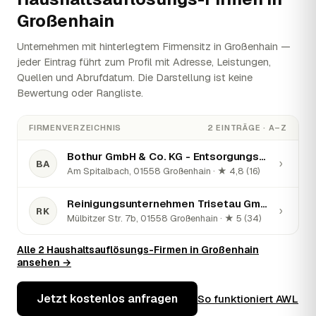
Großenhain
Unternehmen mit hinterlegtem Firmensitz in Großenhain —
jeder Eintrag führt zum Profil mit Adresse, Leistungen,
Quellen und Abrufdatum. Die Darstellung ist keine
Bewertung oder Rangliste.
FIRMENVERZEICHNIS
2 EINTRÄGE · A–Z
Bothur GmbH & Co. KG - Entsorgungsanlage Adelsdorf
›
BA
Am Spitalbach, 01558 Großenhain · ★ 4,8 (16)
Reinigungsunternehmen Trisetau GmbH & Co. KG
›
RK
Mülbitzer Str. 7b, 01558 Großenhain · ★ 5 (34)
Alle 2 Haushaltsauflösungs-Firmen in Großenhain
ansehen →
Jetzt kostenlos anfragen
So funktioniert AWL