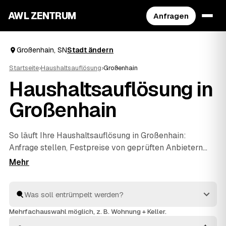
AWL ZENTRUM
Anfragen
Großenhain, SN
Stadt ändern
Startseite
›
Haushaltsauflösung
›
Großenhain
Haushaltsauflösung in
Großenhain
So läuft Ihre Haushaltsauflösung in Großenhain:
Anfrage stellen, Festpreise von geprüften Anbietern
erhalten, vergleichen, beauftragen. Mehr müssen Sie
nicht koordinieren – die Profis räumen den kompletten
Hausstand, sichern persönliche Unterlagen und
entsorgen alles fachgerecht. Verwertbare Möbel oder
Antiquitäten aus dem Nachlass werden auf die Kosten
Mehrfachauswahl möglich, z. B. Wohnung + Keller.
angerechnet, sodass Sie die Wohnung am Ende