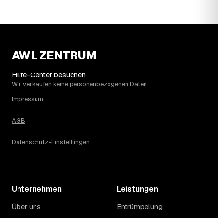
Höchststand im Jahr 2022. Seither ist der Ø-Preis
steigend – die genaue Entwicklung sehen Sie in der
Preisgrafik weiter oben.
15
Was kostet eine Haushaltsauflösung in der
Umgebung von Großenhain?
AWL ZENTRUM
Dresden liegt bei einem Ø-Preis von rund 1.727 € pro
Haushaltsauflösung, in Großenhain sind es im Schnitt
Hilfe-Center besuchen
1.824 €. Die genaue Preisspanne hängt jeweils von
Wir verkaufen keine personenbezogenen Daten
Größe und Wertanrechnung des Hausstands ab, ein
Impressum
Städtevergleich lohnt sich vor der Anfrage trotzdem.
AGB
Datenschutz-Einstellungen
Unternehmen
Leistungen
Über uns
Entrümpelung