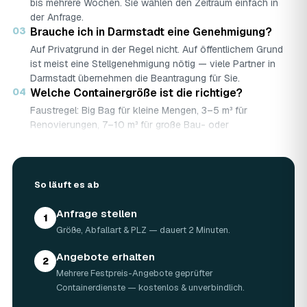
bis mehrere Wochen. Sie wählen den Zeitraum einfach in
der Anfrage.
03
Brauche ich in Darmstadt eine Genehmigung?
Auf Privatgrund in der Regel nicht. Auf öffentlichem Grund
ist meist eine Stellgenehmigung nötig — viele Partner in
Darmstadt übernehmen die Beantragung für Sie.
04
Welche Containergröße ist die richtige?
Faustregel: Big Bag für kleine Mengen, 3–5 m³ für
Renovierungen, 7–10 m³ für große Bau- oder
Abbruchprojekte.
05
Was darf rein — und was nicht?
Abfallarten werden getrennt gesammelt (Bauschutt,
So läuft es ab
Grünschnitt, Holz …). Sondermüll wie Asbest braucht eine
gesonderte Annahme.
Anfrage stellen
06
Was kostet ein Container in Darmstadt?
1
Größe, Abfallart & PLZ — dauert 2 Minuten.
Laut Marktrecherche (keine AWL-eigenen Auftragsdaten):
5 m³ ca. 180–500 €, 7 m³ ca. 280–900 €, 10 m³ ca.
Angebote erhalten
300–1.100 € — abhängig von Abfallart, Region und
2
Mehrere Festpreis-Angebote geprüfter
Standzeit (Details in der Marktübersicht unten). Ihren
Containerdienste — kostenlos & unverbindlich.
verbindlichen Festpreis für Darmstadt nennt Ihnen der
Containerdienst nach kurzer Beschreibung.