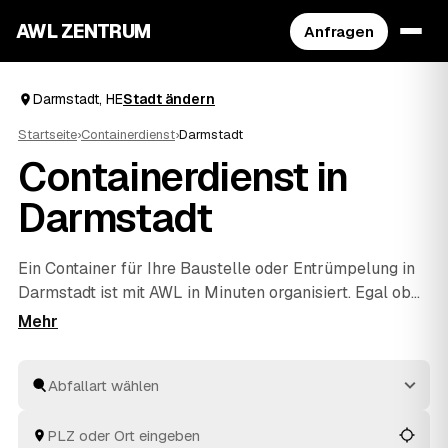
AWL ZENTRUM
Anfragen
Darmstadt, HE
Stadt ändern
Startseite
›
Containerdienst
›
Darmstadt
Containerdienst in
Darmstadt
Ein Container für Ihre Baustelle oder
Entrümpelung
in
Darmstadt ist mit AWL in Minuten organisiert. Egal ob
Bauschutt, Grünschnitt, Sperrmüll oder Mischabfall –
Sie sagen, was anfällt, und erhalten Festpreis-Angebote
aus HE, die Sie in Ruhe vergleichen. Geliefert und
wieder abgeholt wird vom Anbieter, Sie müssen sich um
nichts weiter kümmern. Ein Schritt, mehrere geprüfte
Angebote, Ihre Entscheidung.