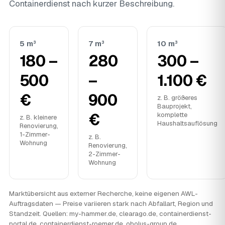
Containerdienst nach kurzer Beschreibung.
5 m³
7 m³
10 m³
180 –
280
300 –
500
–
1.100 €
€
900
z. B. größeres
Bauprojekt,
€
komplette
z. B. kleinere
Haushaltsauflösung
Renovierung,
1-Zimmer-
z. B.
Wohnung
Renovierung,
2-Zimmer-
Wohnung
Marktübersicht aus externer Recherche, keine eigenen AWL-
Auftragsdaten — Preise variieren stark nach Abfallart, Region und
Standzeit. Quellen: my-hammer.de, clearago.de, containerdienst-
portal.de, containerdienst-roemer.de, obolus-group.de